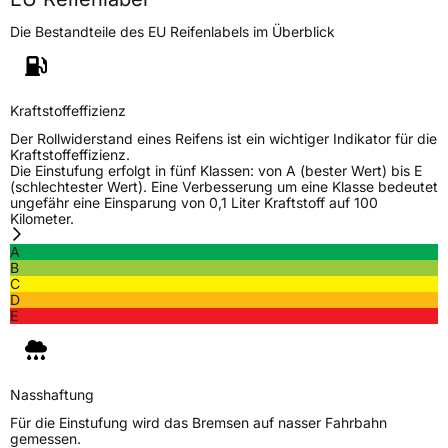
Gewicht (in kg)
8 kg
Die Bestandteile des EU Reifenlabels im Überblick
Generelle Merkmale
Fahrzeugtyp
Transporter
Kraftstoffeffizienz
Der Rollwiderstand eines Reifens ist ein wichtiger Indikator für die
Verwendung
Sommerreifen
Kraftstoffeffizienz.
Die Einstufung erfolgt in fünf Klassen: von A (bester Wert) bis E
Modellname
Nova Force Van
(schlechtester Wert). Eine Verbesserung um eine Klasse bedeutet
ungefähr eine Einsparung von 0,1 Liter Kraftstoff auf 100
Fahrzeugart
Transporter
Kilometer.
A
B
Weitere Eigenschaften
C
D
Schlauchtyp
TL
E
Zustand
Neureifen
Nasshaftung
C-Reifen
Ja
Für die Einstufung wird das Bremsen auf nasser Fahrbahn
gemessen.