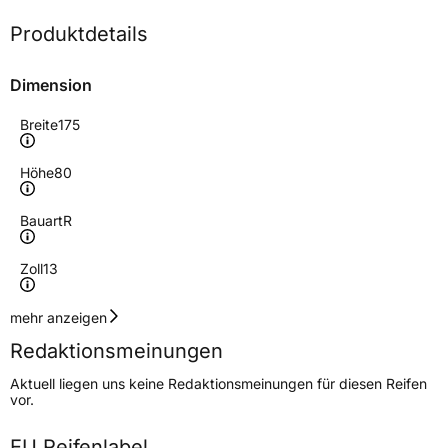
Produktdetails
Dimension
Breite
175
Höhe
80
Bauart
R
Zoll
13
Geschwindigkeitsindex
Q
mehr anzeigen
Redaktionsmeinungen
Höchstgeschwindigkeit
160 km/h
Aktuell liegen uns keine Redaktionsmeinungen für diesen Reifen
Lastindex
97/95
vor.
Höchstlast
730/690 kg
EU Reifenlabel