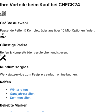
30159 Hannover Deutschland,
Ihre Vorteile beim Kauf bei CHECK24
LLG_info@linglong.cn
Größte Auswahl
Passende Reifen & Kompletträder aus über 10 Mio. Optionen finden.
Günstige Preise
Reifen & Kompletträder vergleichen und sparen.
Rundum sorglos
Werkstattservice zum Festpreis einfach online buchen.
Reifen
Winterreifen
Ganzjahresreifen
Sommerreifen
Beliebte Marken