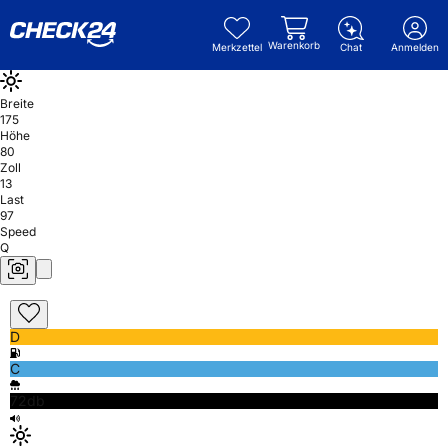
Warenkorb
Merkzettel
Chat
Anmelden
Breite
175
Höhe
80
Zoll
13
Last
97
Speed
Q
D
C
72db