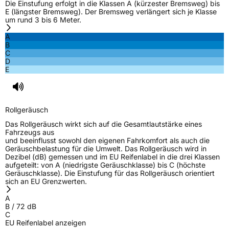
Die Einstufung erfolgt in die Klassen A (kürzester Bremsweg) bis
EU Label
E (längster Bremsweg). Der Bremsweg verlängert sich je Klasse
um rund 3 bis 6 Meter.
Effizienz
D
A
B
C
Nasshaftung
C
D
E
Rollgeräusch (Klasse)
B
Rollgeräusch (dB)
72
Rollgeräusch
Fahrzeugklasse
C2
Das Rollgeräusch wirkt sich auf die Gesamtlautstärke eines
Fahrzeugs aus
und beeinflusst sowohl den eigenen Fahrkomfort als auch die
3PMSF / Schneeflockensymbol / Alpine-Symbol
Nein
Geräuschbelastung für die Umwelt. Das Rollgeräusch wird in
Dezibel (dB) gemessen und im EU Reifenlabel in die drei Klassen
aufgeteilt: von A (niedrigste Geräuschklasse) bis C (höchste
Eisgrip
Nein
Geräuschklasse). Die Einstufung für das Rollgeräusch orientiert
sich an EU Grenzwerten.
EPREL ID
439638
A
Allgemeine Produktsicherheit (GPSR)
B
/
72
dB
C
EU Reifenlabel anzeigen
Herstellerkontakt
Linglong Germany GmbH, Bahnhofstraße 8