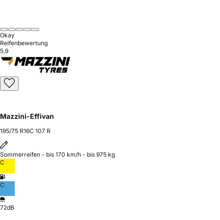
Okay
Reifenbewertung
5,9
Mazzini-Effivan
195/75 R16C 107 R
Sommerreifen - bis 170 km/h - bis 975 kg
C
C
72dB