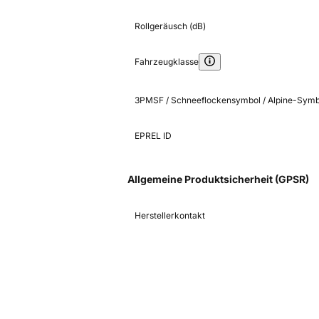
Rollgeräusch (dB)
Fahrzeugklasse
3PMSF / Schneeflockensymbol / Alpine-Symb
EPREL ID
Allgemeine Produktsicherheit (GPSR)
Herstellerkontakt