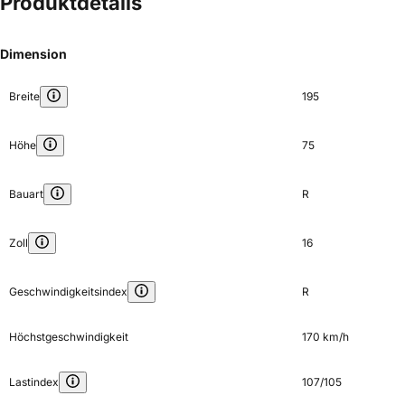
Produktdetails
Dimension
Breite
195
Höhe
75
Bauart
R
Zoll
16
Geschwindigkeitsindex
R
Höchstgeschwindigkeit
170 km/h
Lastindex
107/105