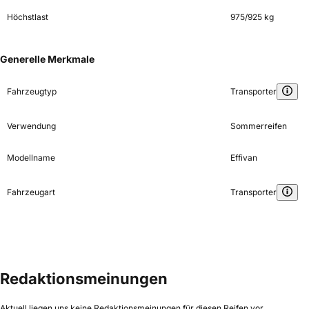
Höchstlast
975/925 kg
Generelle Merkmale
Fahrzeugtyp
Transporter
Verwendung
Sommerreifen
Modellname
Effivan
Fahrzeugart
Transporter
Redaktionsmeinungen
Aktuell liegen uns keine Redaktionsmeinungen für diesen Reifen vor.