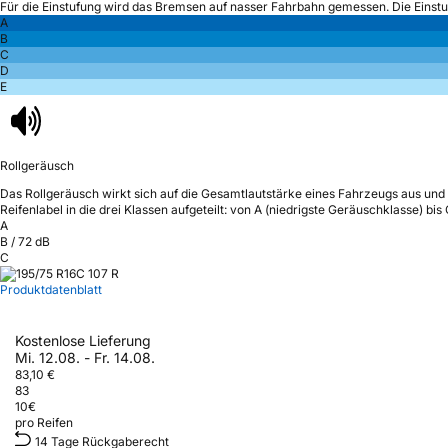
Für die Einstufung wird das Bremsen auf nasser Fahrbahn gemessen.
Die Einst
A
B
C
D
E
Rollgeräusch
Das Rollgeräusch wirkt sich auf die Gesamtlautstärke eines Fahrzeugs aus
und 
Reifenlabel in die drei Klassen aufgeteilt: von A (niedrigste Geräuschklasse) bi
A
B
/
72
dB
C
Produktdatenblatt
Kostenlose Lieferung
Mi. 12.08. - Fr. 14.08.
83,10 €
83
10
€
pro Reifen
14 Tage Rückgaberecht