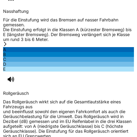
C-Reifen
Ja
Nasshaftung
Für die Einstufung wird das Bremsen auf nasser Fahrbahn
EU Label
gemessen.
Die Einstufung erfolgt in die Klassen A (kürzester Bremsweg) bis
E (längster Bremsweg). Der Bremsweg verlängert sich je Klasse
Effizienz
C
um rund 3 bis 6 Meter.
A
Nasshaftung
B
B
C
D
Rollgeräusch (Klasse)
B
E
Rollgeräusch (dB)
72
Fahrzeugklasse
C2
Rollgeräusch
Das Rollgeräusch wirkt sich auf die Gesamtlautstärke eines
3PMSF / Schneeflockensymbol / Alpine-Symbol
Nein
Fahrzeugs aus
und beeinflusst sowohl den eigenen Fahrkomfort als auch die
Geräuschbelastung für die Umwelt. Das Rollgeräusch wird in
EPREL ID
540298
Dezibel (dB) gemessen und im EU Reifenlabel in die drei Klassen
aufgeteilt: von A (niedrigste Geräuschklasse) bis C (höchste
Geräuschklasse). Die Einstufung für das Rollgeräusch orientiert
Allgemeine Produktsicherheit (GPSR)
sich an EU Grenzwerten.