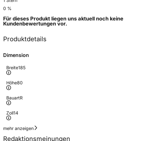
1 Stern
0 %
Für dieses Produkt liegen uns aktuell noch keine
Kundenbewertungen
vor.
Produktdetails
Dimension
Breite
185
Höhe
80
Bauart
R
Zoll
14
Geschwindigkeitsindex
R
mehr anzeigen
Redaktionsmeinungen