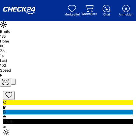
Warenkorb
Merkzettel
Chat
Anmelden
Breite
185
Höhe
80
Zoll
14
Last
102
Speed
R
C
B
72db