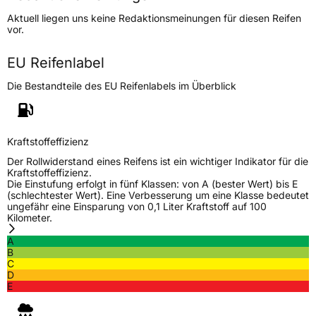
Höchstgeschwindigkeit
170 km/h
Aktuell liegen uns keine Redaktionsmeinungen für diesen Reifen
Lastindex
102/100
vor.
Höchstlast
850/800 kg
EU Reifenlabel
Die Bestandteile des EU Reifenlabels im Überblick
Generelle Merkmale
Fahrzeugtyp
Transporter
Kraftstoffeffizienz
Verwendung
Sommerreifen
Der Rollwiderstand eines Reifens ist ein wichtiger Indikator für die
Modellname
MR 100
Kraftstoffeffizienz.
Die Einstufung erfolgt in fünf Klassen: von A (bester Wert) bis E
Fahrzeugart
Transporter
(schlechtester Wert). Eine Verbesserung um eine Klasse bedeutet
ungefähr eine Einsparung von 0,1 Liter Kraftstoff auf 100
Kilometer.
Weitere Eigenschaften
A
B
Schlauchtyp
TL
C
D
E
Zustand
Neureifen