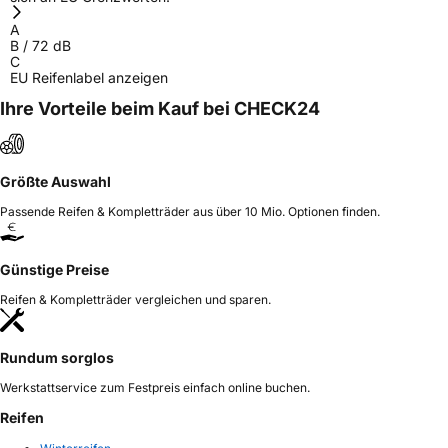
Herstellerkontakt
Shandong Changfeng Tire Co. LTD, YongAn
A
Street Guangrao County Dongying City
B
/
72
dB
Shandong Province China,
C
liu.yang@hengfengtires.com
EU Reifenlabel anzeigen
Verantwortliche
SHG Consulting, YongAn Street Guangrao
Ihre Vorteile beim Kauf bei CHECK24
in der EU
County Dongying City Shandong Province
China, liu.yang@hengfengtires.com
Größte Auswahl
Passende Reifen & Kompletträder aus über 10 Mio. Optionen finden.
Günstige Preise
Reifen & Kompletträder vergleichen und sparen.
Rundum sorglos
Werkstattservice zum Festpreis einfach online buchen.
Reifen