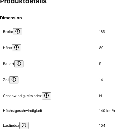
Produktdetails
Dimension
Breite
185
Höhe
80
Bauart
R
Zoll
14
Geschwindigkeitsindex
N
Höchstgeschwindigkeit
140 km/h
Lastindex
104