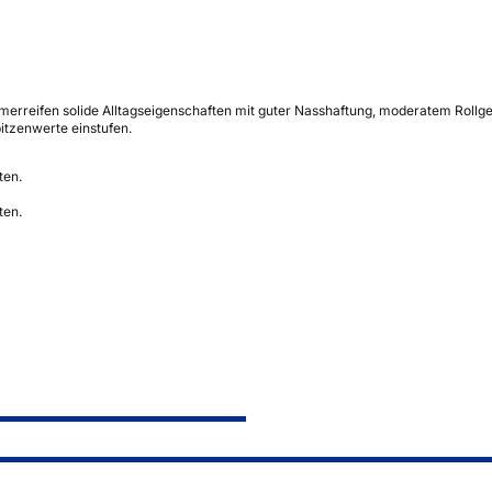
rreifen solide Alltagseigenschaften mit guter Nasshaftung, moderatem Rollgeräu
itzenwerte einstufen.
ten.
ten.