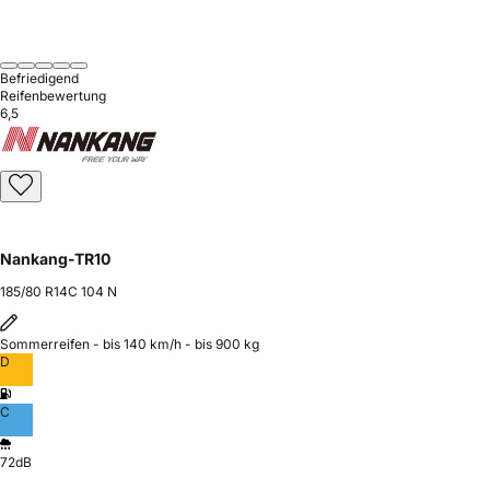
Befriedigend
Reifenbewertung
6,5
Nankang-TR10
185/80 R14C 104 N
Sommerreifen - bis 140 km/h - bis 900 kg
D
C
72dB