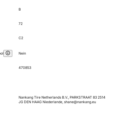
B
72
C2
ol
Nein
470853
Nankang Tire Netherlands B.V., PARKSTRAAT 83 2514
JG DEN HAAG Niederlande, shane@nankang.eu