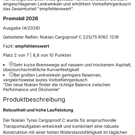
eingeschlagenen Lenkwinkeln und erhöhtem Vorbeifahrgeräusch
Fahrzeugtyp
Transporter
das Gesamturteil "empfehlenswert".
Promobil 2026
Verwendung
Sommerreifen
Ausgabe (4/2026)
Modellname
Cargoproof C
Getesteter Reifen:
Nokian Cargoproof C 225/75 R16C 121R
Fahrzeugart
Transporter
Fazit:
empfehlenswert
Platz 2 von 7 | 8,8 von 10 Punkten
Weitere Eigenschaften
Sehr kurze Bremswege auf nassem und trockenem Asphalt,
überdurchschnittliche Kurvenfestigkeit
Schlauchtyp
TL
Bei großen Lenkwinkeln geringere Reserven,
vergleichsweise lautes Vorbeifahrgeräusch
Zustand
Neureifen
"Der neue Nokian finder die richtige Balance zwischen
Performance und Ökonomie"
Produktbeschreibung
C-Reifen
Ja
Robustheit und hohe Laufleistung
EU Label
Der Nokian Tyres Cargoproof C wurde für anspruchsvolle
Transportaufgaben entwickelt und kombiniert eine robuste
Effizienz
B
Konstruktion mit einer hohen Widerstandsfähigkeit im täglichen