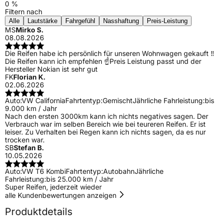
0 %
Filtern nach
Alle
Lautstärke
Fahrgefühl
Nasshaftung
Preis-Leistung
MS
Mirko S.
08.08.2026
Die Reifen habe ich persönlich für unseren Wohnwagen gekauft ‼️
Die Reifen kann ich empfehlen ☝️Preis Leistung passt und der
Hersteller Nokian ist sehr gut
FK
Florian K.
02.06.2026
Auto:
VW California
Fahrtentyp:
Gemischt
Jährliche Fahrleistung:
bis
9.000 km / Jahr
Nach den ersten 3000km kann ich nichts negatives sagen. Der
Verbrauch war im selben Bereich wie bei teureren Reifen. Er ist
leiser. Zu Verhalten bei Regen kann ich nichts sagen, da es nur
trocken war.
SB
Stefan B.
10.05.2026
Auto:
VW T6 Kombi
Fahrtentyp:
Autobahn
Jährliche
Fahrleistung:
bis 25.000 km / Jahr
Super Reifen, jederzeit wieder
alle Kundenbewertungen anzeigen
Produktdetails