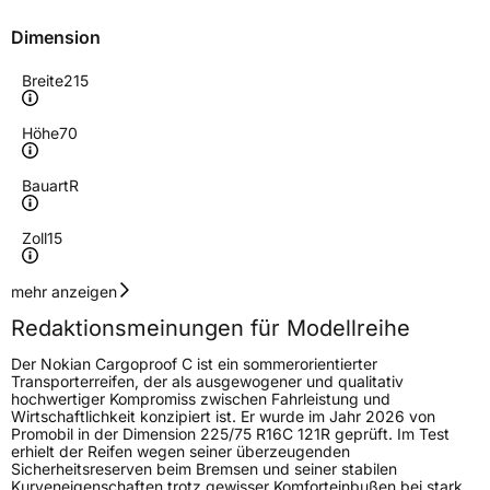
Dimension
Breite
215
Höhe
70
Bauart
R
Zoll
15
Geschwindigkeitsindex
S
mehr anzeigen
Redaktionsmeinungen für Modellreihe
Höchstgeschwindigkeit
180 km/h
Der Nokian Cargoproof C ist ein sommerorientierter
Lastindex
109/107
Transporterreifen, der als ausgewogener und qualitativ
hochwertiger Kompromiss zwischen Fahrleistung und
Wirtschaftlichkeit konzipiert ist. Er wurde im Jahr 2026 von
Höchstlast
1030/975 kg
Promobil in der Dimension 225/75 R16C 121R geprüft. Im Test
erhielt der Reifen wegen seiner überzeugenden
Sicherheitsreserven beim Bremsen und seiner stabilen
Generelle Merkmale
Kurveneigenschaften trotz gewisser Komforteinbußen bei stark