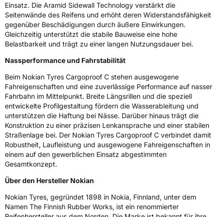
Einsatz. Die Aramid Sidewall Technology verstärkt die
Nasshaftung
A
Seitenwände des Reifens und erhöht deren Widerstandsfähigkeit
gegenüber Beschädigungen durch äußere Einwirkungen.
Gleichzeitig unterstützt die stabile Bauweise eine hohe
Rollgeräusch (Klasse)
B
Belastbarkeit und trägt zu einer langen Nutzungsdauer bei.
Rollgeräusch (dB)
72
Nassperformance und Fahrstabilität
Fahrzeugklasse
C2
Beim Nokian Tyres Cargoproof C stehen ausgewogene
Fahreigenschaften und eine zuverlässige Performance auf nasser
Fahrbahn im Mittelpunkt. Breite Längsrillen und die speziell
3PMSF / Schneeflockensymbol / Alpine-Symbol
Nein
entwickelte Profilgestaltung fördern die Wasserableitung und
unterstützen die Haftung bei Nässe. Darüber hinaus trägt die
EPREL ID
1077204
Konstruktion zu einer präzisen Lenkansprache und einer stabilen
Straßenlage bei. Der Nokian Tyres Cargoproof C verbindet damit
Allgemeine Produktsicherheit (GPSR)
Robustheit, Laufleistung und ausgewogene Fahreigenschaften in
einem auf den gewerblichen Einsatz abgestimmten
Herstellerkontakt
Nokian Tyres plc, Pirkkalaistie 7 37100 Nokia
Gesamtkonzept.
Finnland, info@nokiantyres.com
Über den Hersteller Nokian
Nokian Tyres, gegründet 1898 in Nokia, Finnland, unter dem
Namen The Finnish Rubber Works, ist ein renommierter
Reifenhersteller aus dem Norden. Die Marke ist bekannt für ihre