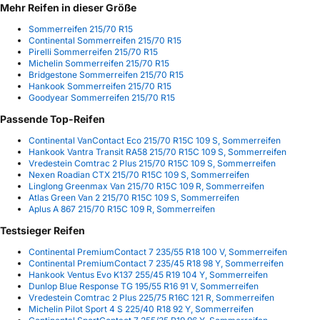
Mehr Reifen in dieser Größe
Sommerreifen 215/70 R15
Continental Sommerreifen 215/70 R15
Pirelli Sommerreifen 215/70 R15
Michelin Sommerreifen 215/70 R15
Bridgestone Sommerreifen 215/70 R15
Hankook Sommerreifen 215/70 R15
Goodyear Sommerreifen 215/70 R15
Passende Top-Reifen
Continental VanContact Eco 215/70 R15C 109 S, Sommerreifen
Hankook Vantra Transit RA58 215/70 R15C 109 S, Sommerreifen
Vredestein Comtrac 2 Plus 215/70 R15C 109 S, Sommerreifen
Nexen Roadian CTX 215/70 R15C 109 S, Sommerreifen
Linglong Greenmax Van 215/70 R15C 109 R, Sommerreifen
Atlas Green Van 2 215/70 R15C 109 S, Sommerreifen
Aplus A 867 215/70 R15C 109 R, Sommerreifen
Testsieger Reifen
Continental PremiumContact 7 235/55 R18 100 V, Sommerreifen
Continental PremiumContact 7 235/45 R18 98 Y, Sommerreifen
Hankook Ventus Evo K137 255/45 R19 104 Y, Sommerreifen
Dunlop Blue Response TG 195/55 R16 91 V, Sommerreifen
Vredestein Comtrac 2 Plus 225/75 R16C 121 R, Sommerreifen
Michelin Pilot Sport 4 S 225/40 R18 92 Y, Sommerreifen