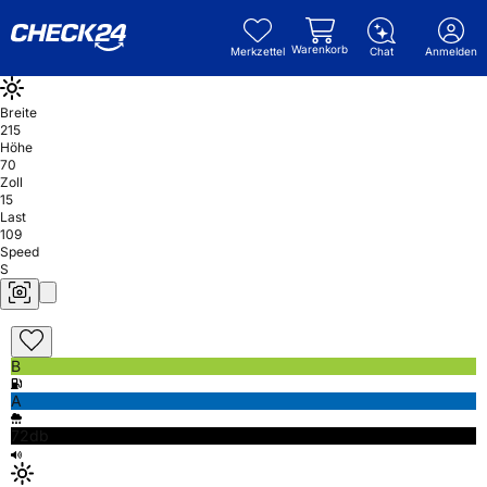
Warenkorb
Merkzettel
Chat
Anmelden
Breite
215
Höhe
70
Zoll
15
Last
109
Speed
S
B
A
72db