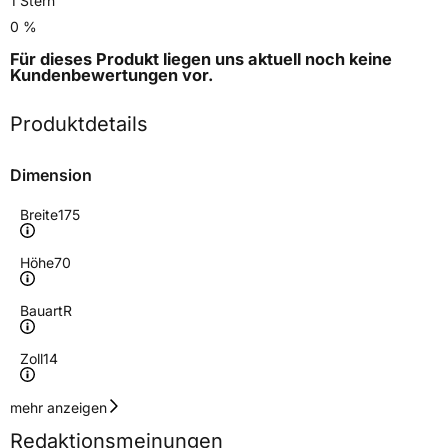
1 Stern
0 %
Für dieses Produkt liegen uns aktuell noch keine
Kundenbewertungen
vor.
Produktdetails
Dimension
Breite
175
Höhe
70
Bauart
R
Zoll
14
Geschwindigkeitsindex
S
mehr anzeigen
Redaktionsmeinungen