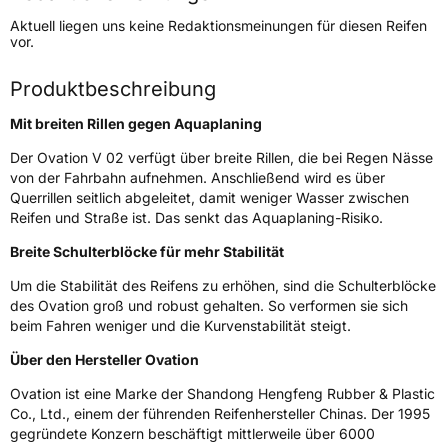
Höchstgeschwindigkeit
180 km/h
Aktuell liegen uns keine Redaktionsmeinungen für diesen Reifen
Lastindex
95/93
vor.
Höchstlast
690/650 kg
Produktbeschreibung
Mit breiten Rillen gegen Aquaplaning
Generelle Merkmale
Der Ovation V 02 verfügt über breite Rillen, die bei Regen Nässe
Fahrzeugtyp
Transporter
von der Fahrbahn aufnehmen. Anschließend wird es über
Querrillen seitlich abgeleitet, damit weniger Wasser zwischen
Verwendung
Sommerreifen
Reifen und Straße ist. Das senkt das Aquaplaning-Risiko.
Modellname
V 02
Breite Schulterblöcke für mehr Stabilität
Fahrzeugart
Transporter
Um die Stabilität des Reifens zu erhöhen, sind die Schulterblöcke
des Ovation groß und robust gehalten. So verformen sie sich
beim Fahren weniger und die Kurvenstabilität steigt.
Weitere Eigenschaften
Über den Hersteller Ovation
Schlauchtyp
TL
Ovation ist eine Marke der Shandong Hengfeng Rubber & Plastic
Co., Ltd., einem der führenden Reifenhersteller Chinas. Der 1995
Zustand
Neureifen
gegründete Konzern beschäftigt mittlerweile über 6000