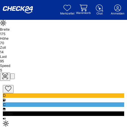
Warenkorb
Merkzettel
Chat
Anmelden
Breite
175
Höhe
70
Zoll
14
Last
95
Speed
S
D
C
72db