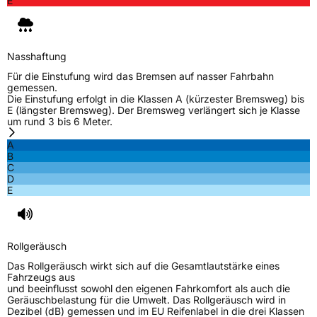
E
Herstellerkontakt
Shandong Changfeng Tire Co. LTD, YongAn
Street Guangrao County Dongying City
Shandong Province China,
liu.yang@hengfengtires.com
Nasshaftung
Verantwortliche
SHG Consulting, YongAn Street Guangrao
in der EU
County Dongying City Shandong Province
Für die Einstufung wird das Bremsen auf nasser Fahrbahn
China, liu.yang@hengfengtires.com
gemessen.
Die Einstufung erfolgt in die Klassen A (kürzester Bremsweg) bis
E (längster Bremsweg). Der Bremsweg verlängert sich je Klasse
um rund 3 bis 6 Meter.
A
B
C
D
E
Rollgeräusch
Das Rollgeräusch wirkt sich auf die Gesamtlautstärke eines
Fahrzeugs aus
und beeinflusst sowohl den eigenen Fahrkomfort als auch die
Geräuschbelastung für die Umwelt. Das Rollgeräusch wird in
Dezibel (dB) gemessen und im EU Reifenlabel in die drei Klassen