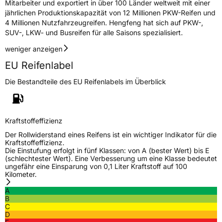
Mitarbeiter und exportiert in über 100 Länder weltweit mit einer
jährlichen Produktionskapazität von 12 Millionen PKW-Reifen und
EU Label
4 Millionen Nutzfahrzeugreifen. Hengfeng hat sich auf PKW-,
SUV-, LKW- und Busreifen für alle Saisons spezialisiert.
Effizienz
D
weniger anzeigen
Nasshaftung
C
EU Reifenlabel
Die Bestandteile des EU Reifenlabels im Überblick
Rollgeräusch (Klasse)
B
Rollgeräusch (dB)
72
Kraftstoffeffizienz
Fahrzeugklasse
C2
Der Rollwiderstand eines Reifens ist ein wichtiger Indikator für die
Kraftstoffeffizienz.
3PMSF / Schneeflockensymbol / Alpine-Symbol
Nein
Die Einstufung erfolgt in fünf Klassen: von A (bester Wert) bis E
(schlechtester Wert). Eine Verbesserung um eine Klasse bedeutet
ungefähr eine Einsparung von 0,1 Liter Kraftstoff auf 100
Eisgrip
Nein
Kilometer.
EPREL ID
510065
A
B
Allgemeine Produktsicherheit (GPSR)
C
D