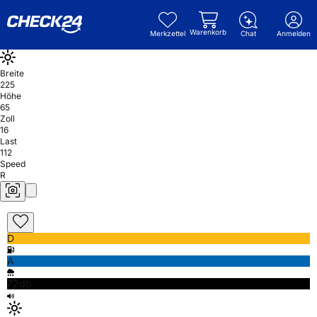
Warenkorb
Merkzettel
Chat
Anmelden
Breite
225
Höhe
65
Zoll
16
Last
112
Speed
R
D
A
72db