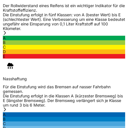
Zustand
Neureifen
Der Rollwiderstand eines Reifens ist ein wichtiger Indikator für die
Kraftstoffeffizienz.
Die Einstufung erfolgt in fünf Klassen: von A (bester Wert) bis E
C-Reifen
Ja
(schlechtester Wert). Eine Verbesserung um eine Klasse bedeutet
ungefähr eine Einsparung von 0,1 Liter Kraftstoff auf 100
Kilometer.
EU Label
A
B
Effizienz
D
C
D
E
Nasshaftung
A
Rollgeräusch (Klasse)
B
Nasshaftung
Rollgeräusch (dB)
72
Für die Einstufung wird das Bremsen auf nasser Fahrbahn
gemessen.
Fahrzeugklasse
C2
Die Einstufung erfolgt in die Klassen A (kürzester Bremsweg) bis
E (längster Bremsweg). Der Bremsweg verlängert sich je Klasse
um rund 3 bis 6 Meter.
EPREL ID
508892
A
Allgemeine Produktsicherheit (GPSR)
B
C