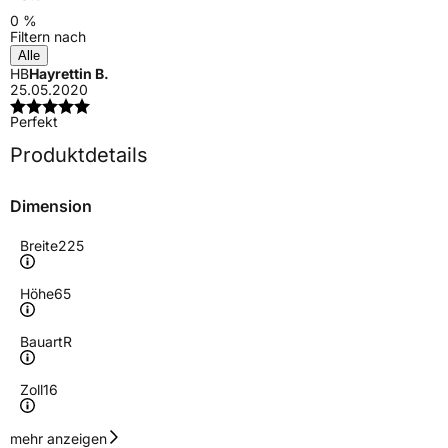
0 %
Filtern nach
Alle
HB
Hayrettin B.
25.05.2020
Perfekt
Produktdetails
Dimension
Breite
225
Höhe
65
Bauart
R
Zoll
16
Geschwindigkeitsindex
R
mehr anzeigen