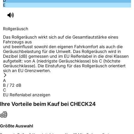
D
Herstellerkontakt
AKO International B.V., Weegschaalstraat 3
E
5632CW Eindhoven Niederlande,
label@petlas.com.tr
Rollgeräusch
Das Rollgeräusch wirkt sich auf die Gesamtlautstärke eines
Fahrzeugs aus
und beeinflusst sowohl den eigenen Fahrkomfort als auch die
Geräuschbelastung für die Umwelt. Das Rollgeräusch wird in
Dezibel (dB) gemessen und im EU Reifenlabel in die drei Klassen
aufgeteilt: von A (niedrigste Geräuschklasse) bis C (höchste
Geräuschklasse). Die Einstufung für das Rollgeräusch orientiert
sich an EU Grenzwerten.
A
B
/
72
dB
C
EU Reifenlabel anzeigen
Ihre Vorteile beim Kauf bei CHECK24
Größte Auswahl