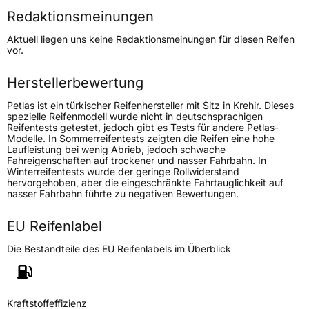
Redaktionsmeinungen
Höchstgeschwindigkeit
170 km/h
Aktuell liegen uns keine Redaktionsmeinungen für diesen Reifen
Lastindex
112/110
vor.
Höchstlast
1120/1060 kg
Herstellerbewertung
Petlas ist ein türkischer Reifenhersteller mit Sitz in Krehir. Dieses
Generelle Merkmale
spezielle Reifenmodell wurde nicht in deutschsprachigen
Reifentests getestet, jedoch gibt es Tests für andere Petlas-
Fahrzeugtyp
Transporter
Modelle. In Sommerreifentests zeigten die Reifen eine hohe
Laufleistung bei wenig Abrieb, jedoch schwache
Fahreigenschaften auf trockener und nasser Fahrbahn. In
Verwendung
Sommerreifen
Winterreifentests wurde der geringe Rollwiderstand
hervorgehoben, aber die eingeschränkte Fahrtauglichkeit auf
Modellname
Full Power PT825 Plus
nasser Fahrbahn führte zu negativen Bewertungen.
Fahrzeugart
Transporter
EU Reifenlabel
Die Bestandteile des EU Reifenlabels im Überblick
Weitere Eigenschaften
Schlauchtyp
TL
Kraftstoffeffizienz