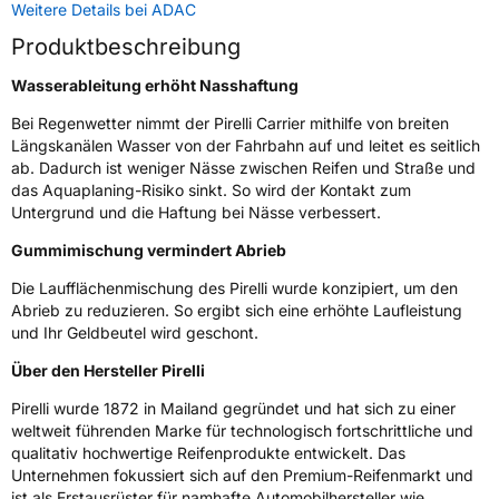
Weitere Details bei ADAC
Produktbeschreibung
Weitere Eigenschaften
Wasserableitung erhöht Nasshaftung
Schlauchtyp
TL
Bei Regenwetter nimmt der Pirelli Carrier mithilfe von breiten
Längskanälen Wasser von der Fahrbahn auf und leitet es seitlich
Zustand
Neureifen
ab. Dadurch ist weniger Nässe zwischen Reifen und Straße und
das Aquaplaning-Risiko sinkt. So wird der Kontakt zum
C-Reifen
Ja
Untergrund und die Haftung bei Nässe verbessert.
Gummimischung vermindert Abrieb
EU Label
Die Laufflächenmischung des Pirelli wurde konzipiert, um den
Effizienz
C
Abrieb zu reduzieren. So ergibt sich eine erhöhte Laufleistung
und Ihr Geldbeutel wird geschont.
Nasshaftung
B
Über den Hersteller Pirelli
Pirelli wurde 1872 in Mailand gegründet und hat sich zu einer
Rollgeräusch (Klasse)
B
weltweit führenden Marke für technologisch fortschrittliche und
qualitativ hochwertige Reifenprodukte entwickelt. Das
Rollgeräusch (dB)
71
Unternehmen fokussiert sich auf den Premium-Reifenmarkt und
ist als Erstausrüster für namhafte Automobilhersteller wie