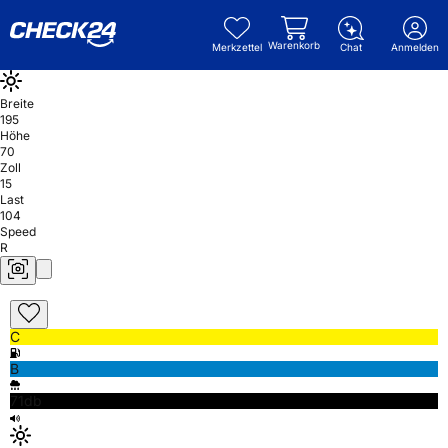
Warenkorb
Merkzettel
Chat
Anmelden
Breite
195
Höhe
70
Zoll
15
Last
104
Speed
R
C
B
71db