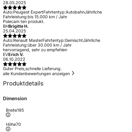
28.05.2025
Auto:
Peugeot Expert
Fahrtentyp:
Autobahn
Jährliche
Fahrleistung:
bis 15.000 km / Jahr
Polecam ten produkt.
BH
Brigitte H.
25.04.2025
Auto:
Renault Master
Fahrtentyp:
Gemischt
Jährliche
Fahrleistung:
über 30.000 km / Jahr
hervorragend, sehr zu empfehlen
EV
Erich V.
06.10.2022
Guter Preis,schnelle Lieferung.
alle Kundenbewertungen anzeigen
Produktdetails
Dimension
Breite
195
Höhe
70