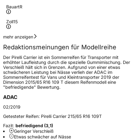
Bauart
R
Zoll
15
Geschwindigkeitsindex
R
mehr anzeigen
Redaktionsmeinungen für Modellreihe
Höchstgeschwindigkeit
170 km/h
Der Pirelli Carrier ist ein Sommerreifen für Transporter mit
Lastindex
104/102
erhöhter Laufleistung durch die spezielle Gummimischung. Der
Verschleiß hält sich in Grenzen. Aufgrund von einer etwas
schwächeren Leistung bei Nässe verlieh der ADAC im
Höchstlast
900/850 kg
Sommerreifentest für Vans und Kleintransporter 2019 der
Dimension 2015/65 R16 109 T diesem Reifenmodell eine
"befriedigende" Bewertung.
Generelle Merkmale
ADAC
Fahrzeugtyp
Transporter
02/2019
Verwendung
Sommerreifen
Getesteter Reifen:
Pirelli Carrier 215/65 R16 109T
Modellname
Carrier
Fazit:
befriedigend (3,1)
Geringer Verschleiß
Fahrzeugart
Transporter
Etwas schwächer auf Nässe