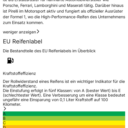
Fahrzeugklasse
C2
Porsche, Ferrari, Lamborghini und Maserati tätig. Darüber hinaus
ist Pirelli im Motorsport aktiv und fungiert als offizieller Ausrüster
3PMSF / Schneeflockensymbol / Alpine-Symbol
Nein
der Formel 1, wo die High-Performance-Reifen des Unternehmens
zum Einsatz kommen.
Eisgrip
Nein
weniger anzeigen
EPREL ID
594554
EU Reifenlabel
Allgemeine Produktsicherheit (GPSR)
Die Bestandteile des EU Reifenlabels im Überblick
Herstellerkontakt
PIRELLI TYRE SPA, Viale Piero e Alberto
Pirelli 25 20126 Milano Italien,
www.pirelli.com,
Kraftstoffeffizienz
consumer.support@pirelli.com
Der Rollwiderstand eines Reifens ist ein wichtiger Indikator für die
Kraftstoffeffizienz.
Die Einstufung erfolgt in fünf Klassen: von A (bester Wert) bis E
(schlechtester Wert). Eine Verbesserung um eine Klasse bedeutet
ungefähr eine Einsparung von 0,1 Liter Kraftstoff auf 100
Kilometer.
A
B
C
D