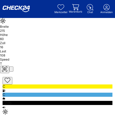
Warenkorb
Merkzettel
Chat
Anmelden
Breite
215
Höhe
60
Zoll
16
Last
108
Speed
T
C
C
72db