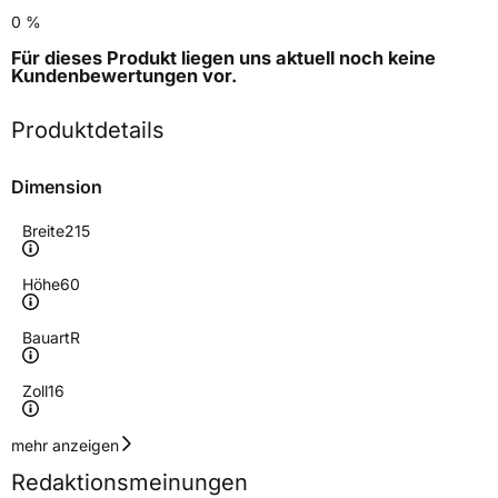
0 %
Für dieses Produkt liegen uns aktuell noch keine
Kundenbewertungen
vor.
Produktdetails
Dimension
Breite
215
Höhe
60
Bauart
R
Zoll
16
Geschwindigkeitsindex
T
mehr anzeigen
Redaktionsmeinungen
Höchstgeschwindigkeit
190 km/h