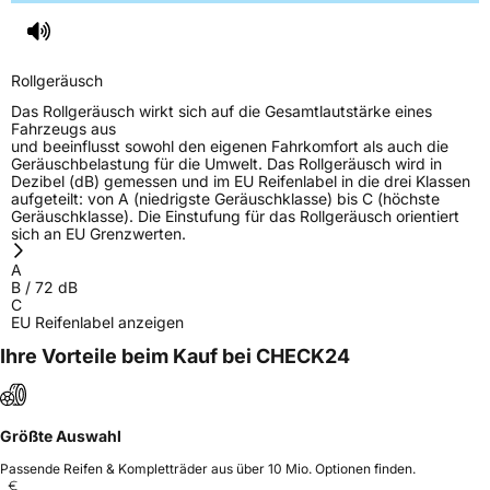
Herstellerkontakt
Deldo Autobanden NV, Essensteenweg 113
2930 Brasschaat, compliance@deldo.com
Rollgeräusch
Das Rollgeräusch wirkt sich auf die Gesamtlautstärke eines
Fahrzeugs aus
und beeinflusst sowohl den eigenen Fahrkomfort als auch die
Geräuschbelastung für die Umwelt. Das Rollgeräusch wird in
Dezibel (dB) gemessen und im EU Reifenlabel in die drei Klassen
aufgeteilt: von A (niedrigste Geräuschklasse) bis C (höchste
Geräuschklasse). Die Einstufung für das Rollgeräusch orientiert
sich an EU Grenzwerten.
A
B
/
72
dB
C
EU Reifenlabel anzeigen
Ihre Vorteile beim Kauf bei CHECK24
Größte Auswahl
Passende Reifen & Kompletträder aus über 10 Mio. Optionen finden.