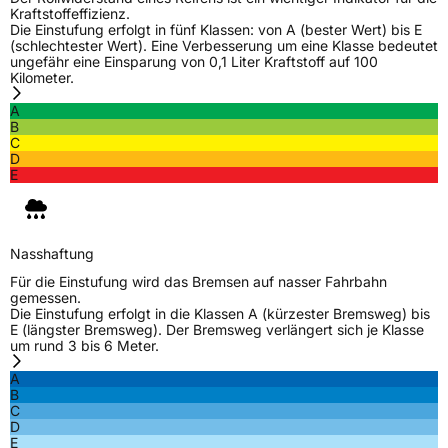
Kraftstoffeffizienz.
C-Reifen
Ja
Die Einstufung erfolgt in fünf Klassen: von A (bester Wert) bis E
(schlechtester Wert). Eine Verbesserung um eine Klasse bedeutet
ungefähr eine Einsparung von 0,1 Liter Kraftstoff auf 100
EU Label
Kilometer.
A
Effizienz
C
B
C
D
Nasshaftung
C
E
Rollgeräusch (Klasse)
B
Nasshaftung
Rollgeräusch (dB)
72
Für die Einstufung wird das Bremsen auf nasser Fahrbahn
Fahrzeugklasse
C2
gemessen.
Die Einstufung erfolgt in die Klassen A (kürzester Bremsweg) bis
E (längster Bremsweg). Der Bremsweg verlängert sich je Klasse
3PMSF / Schneeflockensymbol / Alpine-Symbol
Nein
um rund 3 bis 6 Meter.
A
EPREL ID
1124060
B
C
Allgemeine Produktsicherheit (GPSR)
D
E