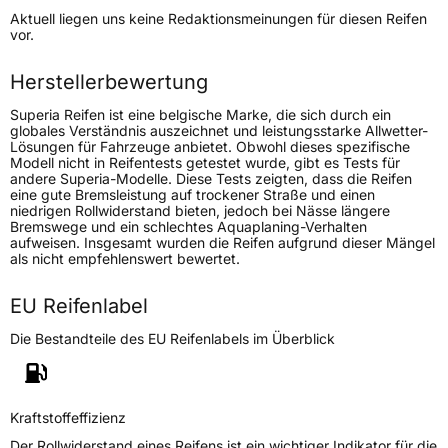
Aktuell liegen uns keine Redaktionsmeinungen für diesen Reifen
Lastindex
108/106
vor.
Höchstlast
1000/950 kg
Herstellerbewertung
Superia Reifen ist eine belgische Marke, die sich durch ein
Generelle Merkmale
globales Verständnis auszeichnet und leistungsstarke Allwetter-
Lösungen für Fahrzeuge anbietet. Obwohl dieses spezifische
Fahrzeugtyp
Transporter
Modell nicht in Reifentests getestet wurde, gibt es Tests für
andere Superia-Modelle. Diese Tests zeigten, dass die Reifen
eine gute Bremsleistung auf trockener Straße und einen
Verwendung
Sommerreifen
niedrigen Rollwiderstand bieten, jedoch bei Nässe längere
Bremswege und ein schlechtes Aquaplaning-Verhalten
Modellname
Star LT
aufweisen. Insgesamt wurden die Reifen aufgrund dieser Mängel
als nicht empfehlenswert bewertet.
Fahrzeugart
Transporter
EU Reifenlabel
Weitere Eigenschaften
Die Bestandteile des EU Reifenlabels im Überblick
Schlauchtyp
TL
Zustand
Neureifen
Kraftstoffeffizienz
Der Rollwiderstand eines Reifens ist ein wichtiger Indikator für die