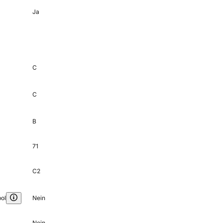
Ja
C
C
B
71
C2
ol
Nein
Nein