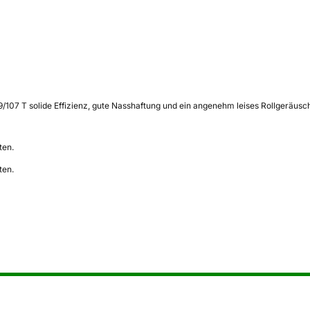
107 T solide Effizienz, gute Nasshaftung und ein angenehm leises Rollgeräusch f
ten.
ten.