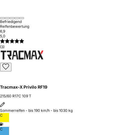
Befriedigend
Reifenbewertung
6,9
5,0
(3)
Tracmax-X Privilo RF19
215/60 R17C 109 T
Sommerreifen - bis 190 km/h - bis 1030 kg
C
C