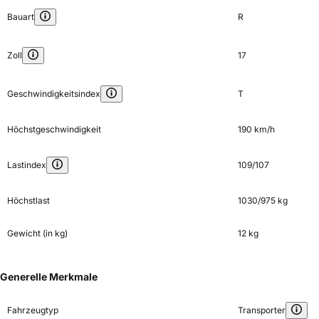
Bauart
R
Zoll
17
Geschwindigkeitsindex
T
Höchstgeschwindigkeit
190 km/h
Lastindex
109/107
Höchstlast
1030/975 kg
Gewicht (in kg)
12 kg
Generelle Merkmale
Fahrzeugtyp
Transporter