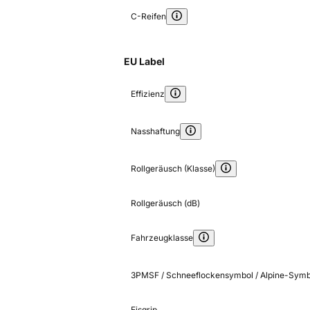
C-Reifen
EU Label
Effizienz
Nasshaftung
Rollgeräusch (Klasse)
Rollgeräusch (dB)
Fahrzeugklasse
3PMSF / Schneeflockensymbol / Alpine-Symb
Eisgrip