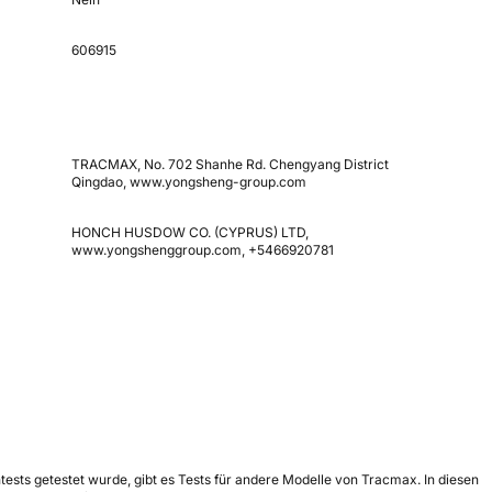
606915
TRACMAX, No. 702 Shanhe Rd. Chengyang District
Qingdao, www.yongsheng-group.com
HONCH HUSDOW CO. (CYPRUS) LTD,
www.yongshenggroup.com, +5466920781
ests getestet wurde, gibt es Tests für andere Modelle von Tracmax. In diesen