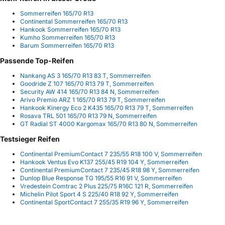
Sommerreifen 165/70 R13
Continental Sommerreifen 165/70 R13
Hankook Sommerreifen 165/70 R13
Kumho Sommerreifen 165/70 R13
Barum Sommerreifen 165/70 R13
Passende Top-Reifen
Nankang AS 3 165/70 R13 83 T, Sommerreifen
Goodride Z 107 165/70 R13 79 T, Sommerreifen
Security AW 414 165/70 R13 84 N, Sommerreifen
Arivo Premio ARZ 1 165/70 R13 79 T, Sommerreifen
Hankook Kinergy Eco 2 K435 165/70 R13 79 T, Sommerreifen
Rosava TRL 501 165/70 R13 79 N, Sommerreifen
GT Radial ST 4000 Kargomax 165/70 R13 80 N, Sommerreifen
Testsieger Reifen
Continental PremiumContact 7 235/55 R18 100 V, Sommerreifen
Hankook Ventus Evo K137 255/45 R19 104 Y, Sommerreifen
Continental PremiumContact 7 235/45 R18 98 Y, Sommerreifen
Dunlop Blue Response TG 195/55 R16 91 V, Sommerreifen
Vredestein Comtrac 2 Plus 225/75 R16C 121 R, Sommerreifen
Michelin Pilot Sport 4 S 225/40 R18 92 Y, Sommerreifen
Continental SportContact 7 255/35 R19 96 Y, Sommerreifen