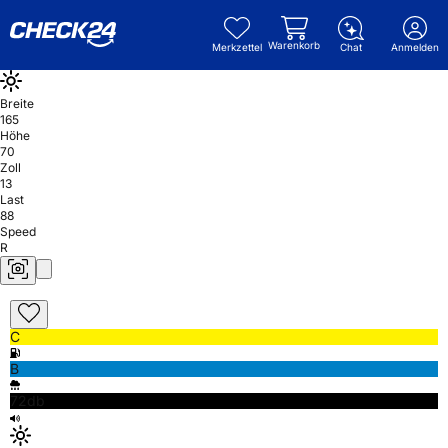
Warenkorb
Merkzettel
Chat
Anmelden
Breite
165
Höhe
70
Zoll
13
Last
88
Speed
R
C
B
72db