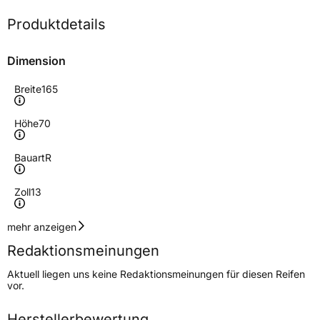
Produktdetails
Dimension
Breite
165
Höhe
70
Bauart
R
Zoll
13
Geschwindigkeitsindex
R
mehr anzeigen
Redaktionsmeinungen
Lastindex
88/86
Aktuell liegen uns keine Redaktionsmeinungen für diesen Reifen
vor.
Höchstlast
560/530 kg
Gewicht (in kg)
12,000 kg
Herstellerbewertung