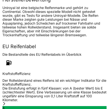
Uniroyal ist eine belgische Reifenmarke und gehört zu
Generelle Merkmale
Continental. Obwohl dieses spezielle Modell nicht getestet
wurde, gibt es Tests für andere Uniroyal-Modelle. Die Reifen
Fahrzeugtyp
Transporter
dieser Marke zeigten gute Leistungen bei Nässe und
Aquaplaning, jedoch Schwächen auf trockener Fahrbahn und
teilweise hohen Rollwiderstand. Insgesamt bieten sie solide
Verwendung
Sommerreifen
Eigenschaften, aber mit Einschränkungen bei der
Trockenhaftung und teilweise längeren Bremswegen.
Modellname
Rain Max 5
Fahrzeugart
Transporter
EU Reifenlabel
Die Bestandteile des EU Reifenlabels im Überblick
Weitere Eigenschaften
Schlauchtyp
TL
Kraftstoffeffizienz
Der Rollwiderstand eines Reifens ist ein wichtiger Indikator für die
Zustand
Neureifen
Kraftstoffeffizienz.
Die Einstufung erfolgt in fünf Klassen: von A (bester Wert) bis E
(schlechtester Wert). Eine Verbesserung um eine Klasse bedeutet
C-Reifen
Ja
ungefähr eine Einsparung von 0,1 Liter Kraftstoff auf 100
Kilometer.
EU Label
A