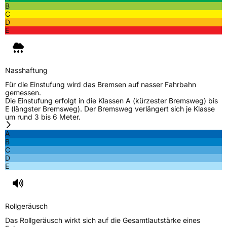
B
C
Effizienz
C
D
E
Nasshaftung
B
Rollgeräusch (Klasse)
B
Nasshaftung
Für die Einstufung wird das Bremsen auf nasser Fahrbahn
Rollgeräusch (dB)
72
gemessen.
Die Einstufung erfolgt in die Klassen A (kürzester Bremsweg) bis
Fahrzeugklasse
C2
E (längster Bremsweg). Der Bremsweg verlängert sich je Klasse
um rund 3 bis 6 Meter.
3PMSF / Schneeflockensymbol / Alpine-Symbol
Nein
A
B
C
EPREL ID
2066798
D
E
Allgemeine Produktsicherheit (GPSR)
Herstellerkontakt
Continental Reifen Deutschland GmbH,
Continental-Plaza 1 30175 Hannover
Rollgeräusch
Deutschland,
customerservice_tires@conti.de
Das Rollgeräusch wirkt sich auf die Gesamtlautstärke eines