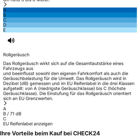
Fahrzeugklasse
C2
A
B
C
3PMSF / Schneeflockensymbol / Alpine-Symbol
Nein
D
E
Eisgrip
Nein
EPREL ID
631383
Rollgeräusch
Allgemeine Produktsicherheit (GPSR)
Das Rollgeräusch wirkt sich auf die Gesamtlautstärke eines
Fahrzeugs aus
Herstellerkontakt
Yokohama Europe GmbH, Monschauer Str.
und beeinflusst sowohl den eigenen Fahrkomfort als auch die
12 40549 Düsseldorf, Deutschland,
Geräuschbelastung für die Umwelt. Das Rollgeräusch wird in
www.yokohama.eu
Dezibel (dB) gemessen und im EU Reifenlabel in die drei Klassen
aufgeteilt: von A (niedrigste Geräuschklasse) bis C (höchste
Geräuschklasse). Die Einstufung für das Rollgeräusch orientiert
sich an EU Grenzwerten.
A
B
/
71
dB
C
EU Reifenlabel anzeigen
Ihre Vorteile beim Kauf bei CHECK24