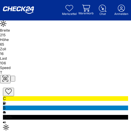
Warenkorb
Merkzettel
Chat
Anmelden
Breite
215
Höhe
65
Zoll
16
Last
106
Speed
T
C
B
71db