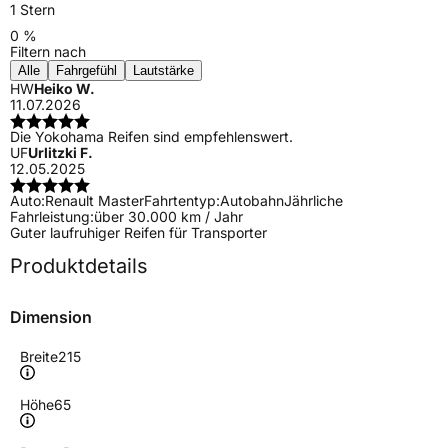
1 Stern
0 %
Filtern nach
Alle
Fahrgefühl
Lautstärke
HW
Heiko W.
11.07.2026
Die Yokohama Reifen sind empfehlenswert.
UF
Urlitzki F.
12.05.2025
Auto:
Renault Master
Fahrtentyp:
Autobahn
Jährliche
Fahrleistung:
über 30.000 km / Jahr
Guter laufruhiger Reifen für Transporter
Produktdetails
Dimension
Breite
215
Höhe
65