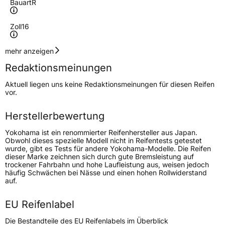
Bauart
R
Zoll
16
Geschwindigkeitsindex
T
mehr anzeigen
Redaktionsmeinungen
Höchstgeschwindigkeit
190 km/h
Aktuell liegen uns keine Redaktionsmeinungen für diesen Reifen
Lastindex
106/104
vor.
Höchstlast
950/900 kg
Herstellerbewertung
Gewicht (in kg)
14,3 kg
Yokohama ist ein renommierter Reifenhersteller aus Japan.
Obwohl dieses spezielle Modell nicht in Reifentests getestet
wurde, gibt es Tests für andere Yokohama-Modelle. Die Reifen
Generelle Merkmale
dieser Marke zeichnen sich durch gute Bremsleistung auf
trockener Fahrbahn und hohe Laufleistung aus, weisen jedoch
Fahrzeugtyp
Transporter
häufig Schwächen bei Nässe und einen hohen Rollwiderstand
auf.
Verwendung
Sommerreifen
EU Reifenlabel
Modellname
Bluearth Van RY55
Die Bestandteile des EU Reifenlabels im Überblick
Fahrzeugart
Transporter