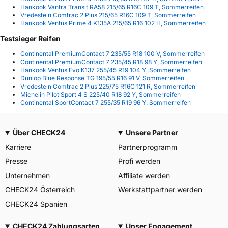
Hankook Vantra Transit RA58 215/65 R16C 109 T, Sommerreifen
Vredestein Comtrac 2 Plus 215/65 R16C 109 T, Sommerreifen
Hankook Ventus Prime 4 K135A 215/65 R16 102 H, Sommerreifen
Testsieger Reifen
Continental PremiumContact 7 235/55 R18 100 V, Sommerreifen
Continental PremiumContact 7 235/45 R18 98 Y, Sommerreifen
Hankook Ventus Evo K137 255/45 R19 104 Y, Sommerreifen
Dunlop Blue Response TG 195/55 R16 91 V, Sommerreifen
Vredestein Comtrac 2 Plus 225/75 R16C 121 R, Sommerreifen
Michelin Pilot Sport 4 S 225/40 R18 92 Y, Sommerreifen
Continental SportContact 7 255/35 R19 96 Y, Sommerreifen
Über CHECK24
Unsere Partner
Karriere
Partnerprogramm
Presse
Profi werden
Unternehmen
Affiliate werden
CHECK24 Österreich
Werkstattpartner werden
CHECK24 Spanien
CHECK24 Zahlungsarten
Unser Engagement