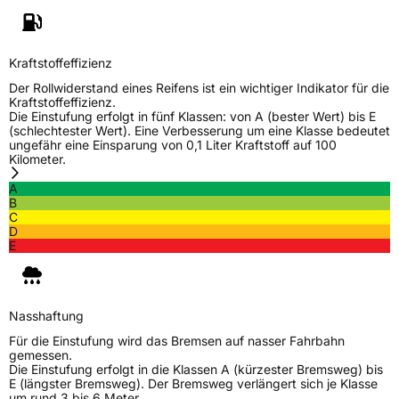
Weitere Eigenschaften
Kraftstoffeffizienz
Schlauchtyp
TL
Der Rollwiderstand eines Reifens ist ein wichtiger Indikator für die
Kraftstoffeffizienz.
Die Einstufung erfolgt in fünf Klassen: von A (bester Wert) bis E
Zustand
Neureifen
(schlechtester Wert). Eine Verbesserung um eine Klasse bedeutet
ungefähr eine Einsparung von 0,1 Liter Kraftstoff auf 100
Kilometer.
C-Reifen
Ja
A
B
C
EU Label
D
E
Effizienz
C
Nasshaftung
B
Nasshaftung
Für die Einstufung wird das Bremsen auf nasser Fahrbahn
Rollgeräusch (Klasse)
B
gemessen.
Die Einstufung erfolgt in die Klassen A (kürzester Bremsweg) bis
E (längster Bremsweg). Der Bremsweg verlängert sich je Klasse
Rollgeräusch (dB)
71
um rund 3 bis 6 Meter.