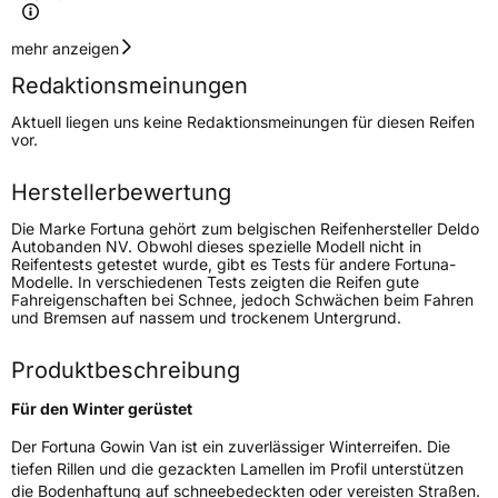
Geschwindigkeitsindex
R
mehr anzeigen
Redaktionsmeinungen
Höchstgeschwindigkeit
170 km/h
Aktuell liegen uns keine Redaktionsmeinungen für diesen Reifen
Lastindex
110/108
vor.
Höchstlast
1060/1000 kg
Herstellerbewertung
Die Marke Fortuna gehört zum belgischen Reifenhersteller Deldo
Generelle Merkmale
Autobanden NV. Obwohl dieses spezielle Modell nicht in
Reifentests getestet wurde, gibt es Tests für andere Fortuna-
Fahrzeugtyp
Transporter
Modelle. In verschiedenen Tests zeigten die Reifen gute
Fahreigenschaften bei Schnee, jedoch Schwächen beim Fahren
und Bremsen auf nassem und trockenem Untergrund.
Verwendung
Winterreifen
Modellname
Gowin Van
Produktbeschreibung
Fahrzeugart
Transporter
Für den Winter gerüstet
Der Fortuna Gowin Van ist ein zuverlässiger Winterreifen. Die
Weitere Eigenschaften
tiefen Rillen und die gezackten Lamellen im Profil unterstützen
die Bodenhaftung auf schneebedeckten oder vereisten Straßen.