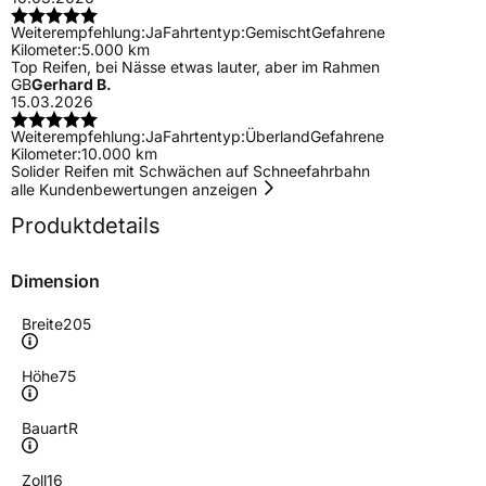
Weiterempfehlung:
Ja
Fahrtentyp:
Gemischt
Gefahrene
Kilometer:
5.000 km
Top Reifen, bei Nässe etwas lauter, aber im Rahmen
GB
Gerhard B.
15.03.2026
Weiterempfehlung:
Ja
Fahrtentyp:
Überland
Gefahrene
Kilometer:
10.000 km
Solider Reifen mit Schwächen auf Schneefahrbahn
alle Kundenbewertungen anzeigen
Produktdetails
Dimension
Breite
205
Höhe
75
Bauart
R
Zoll
16