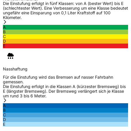
3PMSF / Schneeflockensymbol / Alpine-Symbol
Ja
Die Einstufung erfolgt in fünf Klassen: von A (bester Wert) bis E
(schlechtester Wert). Eine Verbesserung um eine Klasse bedeutet
ungefähr eine Einsparung von 0,1 Liter Kraftstoff auf 100
Eisgrip
Nein
Kilometer.
EPREL ID
521638
A
B
C
Allgemeine Produktsicherheit (GPSR)
D
E
Herstellerkontakt
Deldo Autobanden NV, Essensteenweg 113
2930 Brasschaat, compliance@deldo.com
Nasshaftung
Für die Einstufung wird das Bremsen auf nasser Fahrbahn
gemessen.
Die Einstufung erfolgt in die Klassen A (kürzester Bremsweg) bis
E (längster Bremsweg). Der Bremsweg verlängert sich je Klasse
um rund 3 bis 6 Meter.
A
B
C
D
E