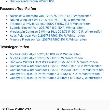
Dunlop Winterreifen 205/75 R16
Passende Top-Reifen
Nordexx Wintersafe Van 2 205/75 R16C 110 R, Winterreifen
Nexen Winguard WT1 205/75 R16C 113 R, Winterreifen
Tracmax X Privilo VS 450 205/75 R16C 113 R, Winterreifen
Superia Bluewin Van 205/75 R16C 110 R, Winterreifen
Vredestein Comtrac 2 Winter Plus 205/75 R16C 110 R, Winterreifen
Atlas Polarbear Van 2 205/75 R16C 110 R, Winterreifen
Minerva Frostrack Van 205/75 R16C 110 R, Winterreifen
Testsieger Reifen
Michelin Pilot Alpin 5 225/40 R18 92 V, Winterreifen
Michelin Pilot Alpin 5 275/35 R19 100 W, Winterreifen
Hankook Winter I Cept RS3 W462 215/55 R17 98 V, Winterreifen
Continental WinterContact TS 870 P 215/55 R17 98 V, Winterreifen
Continental WinterContact TS 870 P 235/50 R19 103 V, Winterreifen
Goodyear UltraGrip Performance 3 215/55 R17 98 V, Winterreifen
Goodyear UltraGrip Performance 3 245/45 R19 102 V, Winterreifen
Über CHECK24
Unsere Partner