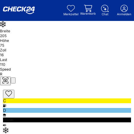
Warenkorb
Merkzettel
Chat
Anmelden
Breite
205
Höhe
75
Zoll
16
Last
110
Speed
R
C
D
70db