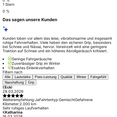
0 %
1 Stern
0 %
Das sagen unsere Kunden
Kunden loben vor allem das leise, vibrationsarme und insgesamt
ruhige Fahrverhalten. Viele heben den sicheren Grip, besonders
bei Schnee und Nässe, hervor. Vereinzelt wird eine geringere
Traktion auf Schnee und ein höheres Abrollgeräusch kritisiert.
Geringe Fahrgeräusche
Zuverlässiger Grip im Winter
Exaktes Einlenkverhalten
Filtern nach
Alle
Lautstärke
Preis-Leistung
Qualität
Winter
Fahrgefühl
Nasshaftung
Grip
E
Ecki
28.03.2026
Weiterempfehlung:
Ja
Fahrtentyp:
Gemischt
Gefahrene
Kilometer:
2.000 km
Sehr ruhiges Laufverhalten
K
Katharina
16.03.2026