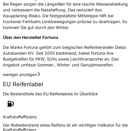
Schlauchtyp
TL
Bei Regen sorgen die Längsrillen für eine rasche Wasserableitung
und verbessern die Nasshaftung. Das reduziert das
Aquaplaning-Risiko. Die festgestaltete Mittelrippe hilft bei
Zustand
Neureifen
trockener Fahrbahn Lenkbewegungen präzise zu übertragen. So
kommen Sie gut durch den Winter.
M+S
Ja
Über den Hersteller Fortuna
C-Reifen
Ja
Die Marke Fortuna gehört zum belgischen Reifenhersteller Deldo
Autobanden NV. Seit 2005 bestehend, bietet Fortuna ihre
EU Label
Budgetreifen für PKW, SUVs sowie Leichttransporter an. Das
Angebot umfasst Sommer-, Winter- und Ganzjahresreifen.
Effizienz
C
weniger anzeigen
Nasshaftung
D
EU Reifenlabel
Die Bestandteile des EU Reifenlabels im Überblick
Rollgeräusch (Klasse)
A
Rollgeräusch (dB)
70
Kraftstoffeffizienz
Fahrzeugklasse
C2
Der Rollwiderstand eines Reifens ist ein wichtiger Indikator für die
Kraftstoffeffizienz.