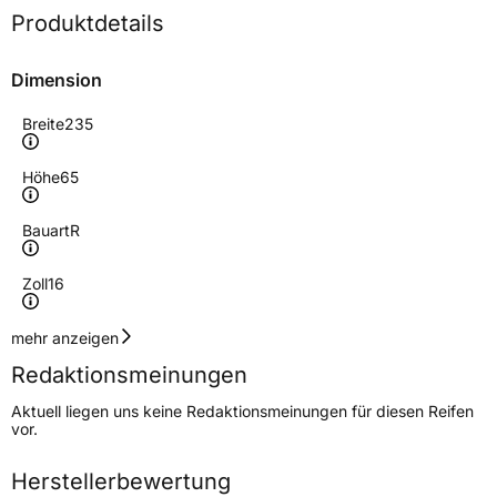
Produktdetails
Dimension
Breite
235
Höhe
65
Bauart
R
Zoll
16
Geschwindigkeitsindex
R
mehr anzeigen
Redaktionsmeinungen
Höchstgeschwindigkeit
170 km/h
Aktuell liegen uns keine Redaktionsmeinungen für diesen Reifen
Lastindex
115/113
vor.
Höchstlast
1215/1150 kg
Herstellerbewertung