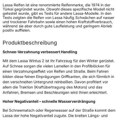
Lassa Reifen ist eine renommierte Reifenmarke, die 1974 in der
Generelle Merkmale
Türkei gegründet wurde. Obwohl dieses spezifische Modell nicht
getestet wurde, gibt es Tests für andere Lassa-Modelle. In den
Fahrzeugtyp
Transporter
Tests zeigten die Reifen von Lassa häufig Schwächen auf nasser
und trockener Fahrbahn sowie einen hohen Kraftstoffverbrauch,
während sie aber durch gute Laufleistung und geringem Abrieb
Verwendung
Winterreifen
positiv auffielen.
Modellname
Wintus 2
Produktbeschreibung
Fahrzeugart
Transporter
Schnee-Verzahnung verbessert Handling
Weitere Eigenschaften
Mit dem Lassa Wintus 2 ist Ihr Fahrzeug für den Winter gerüstet.
Auf Schnee sorgen die vielen Lamellen in den Profilblöcken für
Schlauchtyp
TL
einen Verzahnungseffekt von Reifen und Straße. Beim Fahren
bilden diese feinen Einprägungen Griffkanten, die sich förmlich in
den verschneiten Untergrund reinbeißen. Davon profitiert vor
Zustand
Neureifen
allem die Traktion (Kraftübertragung des Motors) und das
Anfahren, Bremsen und Beschleunigen wird Ihnen erleichtert.
M+S
Ja
Hoher Negativanteil – schnelle Wasserverdrängung
C-Reifen
Ja
Bei Schneematsch oder Regenwasser auf der Straße kommt dem
Lassa der hohe Negativanteil zugute. Die breiten Längs- und