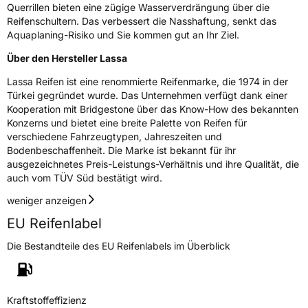
EU Label
Querrillen bieten eine zügige Wasserverdrängung über die
Reifenschultern. Das verbessert die Nasshaftung, senkt das
Effizienz
D
Aquaplaning-Risiko und Sie kommen gut an Ihr Ziel.
Über den Hersteller Lassa
Nasshaftung
B
Lassa Reifen ist eine renommierte Reifenmarke, die 1974 in der
Türkei gegründet wurde. Das Unternehmen verfügt dank einer
Rollgeräusch (Klasse)
B
Kooperation mit Bridgestone über das Know-How des bekannten
Konzerns und bietet eine breite Palette von Reifen für
Rollgeräusch (dB)
75
verschiedene Fahrzeugtypen, Jahreszeiten und
Bodenbeschaffenheit. Die Marke ist bekannt für ihr
Fahrzeugklasse
C2
ausgezeichnetes Preis-Leistungs-Verhältnis und ihre Qualität, die
auch vom TÜV Süd bestätigt wird.
3PMSF / Schneeflockensymbol / Alpine-Symbol
Ja
weniger anzeigen
Eisgrip
Nein
EU Reifenlabel
EPREL ID
568399
Die Bestandteile des EU Reifenlabels im Überblick
Allgemeine Produktsicherheit (GPSR)
Herstellerkontakt
ODACC GmbH, Alikahya Fatih mah. Sanayi
Kraftstoffeffizienz
cad. No:98 41310 Izmit /KOCAELI TURKEY,