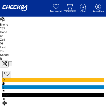
Warenkorb
Merkzettel
Chat
Anmelden
Breite
235
Höhe
65
Zoll
16
Last
115
Speed
R
D
B
75db