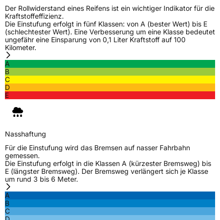
info@lassa.com.tr
Der Rollwiderstand eines Reifens ist ein wichtiger Indikator für die
Kraftstoffeffizienz.
Die Einstufung erfolgt in fünf Klassen: von A (bester Wert) bis E
(schlechtester Wert). Eine Verbesserung um eine Klasse bedeutet
ungefähr eine Einsparung von 0,1 Liter Kraftstoff auf 100
Kilometer.
A
B
C
D
E
Nasshaftung
Für die Einstufung wird das Bremsen auf nasser Fahrbahn
gemessen.
Die Einstufung erfolgt in die Klassen A (kürzester Bremsweg) bis
E (längster Bremsweg). Der Bremsweg verlängert sich je Klasse
um rund 3 bis 6 Meter.
A
B
C
D