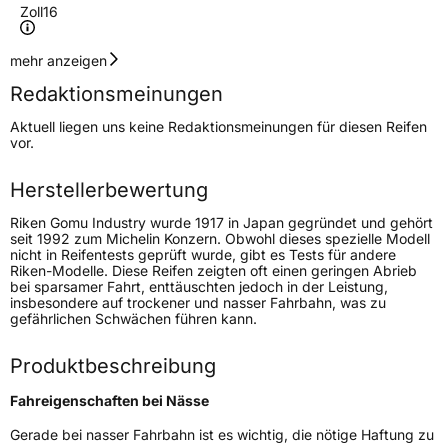
Zoll
16
Geschwindigkeitsindex
R
mehr anzeigen
Redaktionsmeinungen
Höchstgeschwindigkeit
170 km/h
Aktuell liegen uns keine Redaktionsmeinungen für diesen Reifen
Lastindex
104/102
vor.
Höchstlast
900/850 kg
Herstellerbewertung
Gewicht (in kg)
11,5 kg
Riken Gomu Industry wurde 1917 in Japan gegründet und gehört
seit 1992 zum Michelin Konzern. Obwohl dieses spezielle Modell
nicht in Reifentests geprüft wurde, gibt es Tests für andere
Generelle Merkmale
Riken-Modelle. Diese Reifen zeigten oft einen geringen Abrieb
bei sparsamer Fahrt, enttäuschten jedoch in der Leistung,
Fahrzeugtyp
Transporter
insbesondere auf trockener und nasser Fahrbahn, was zu
gefährlichen Schwächen führen kann.
Verwendung
Winterreifen
Produktbeschreibung
Modellname
Cargo Winter
Fahreigenschaften bei Nässe
Fahrzeugart
Transporter
Gerade bei nasser Fahrbahn ist es wichtig, die nötige Haftung zu