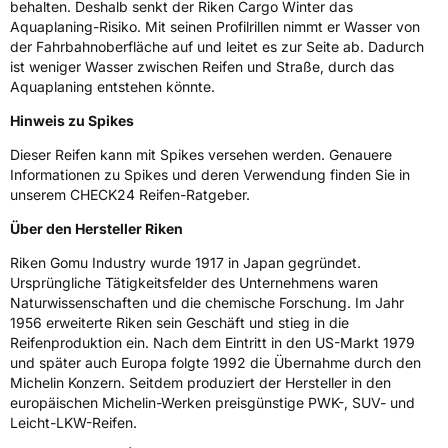
behalten. Deshalb senkt der Riken Cargo Winter das
Weitere Eigenschaften
Aquaplaning-Risiko. Mit seinen Profilrillen nimmt er Wasser von
der Fahrbahnoberfläche auf und leitet es zur Seite ab. Dadurch
Schlauchtyp
TL
ist weniger Wasser zwischen Reifen und Straße, durch das
Aquaplaning entstehen könnte.
Zustand
Neureifen
Hinweis zu Spikes
M+S
Ja
Dieser Reifen kann mit Spikes versehen werden. Genauere
Informationen zu Spikes und deren Verwendung finden Sie in
C-Reifen
Ja
unserem CHECK24 Reifen-Ratgeber.
Über den Hersteller Riken
EU Label
Riken Gomu Industry wurde 1917 in Japan gegründet.
Effizienz
D
Ursprüngliche Tätigkeitsfelder des Unternehmens waren
Naturwissenschaften und die chemische Forschung. Im Jahr
1956 erweiterte Riken sein Geschäft und stieg in die
Nasshaftung
C
Reifenproduktion ein. Nach dem Eintritt in den US-Markt 1979
und später auch Europa folgte 1992 die Übernahme durch den
Rollgeräusch (Klasse)
B
Michelin Konzern. Seitdem produziert der Hersteller in den
europäischen Michelin-Werken preisgünstige PWK-, SUV- und
Leicht-LKW-Reifen.
Rollgeräusch (dB)
73