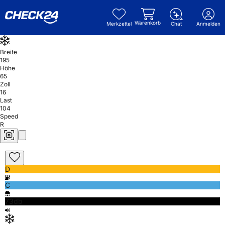
Warenkorb
Merkzettel
Chat
Anmelden
Breite
195
Höhe
65
Zoll
16
Last
104
Speed
R
D
C
73db