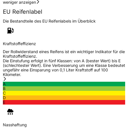
Fahrzeugklasse
C2
weniger anzeigen
EU Reifenlabel
3PMSF / Schneeflockensymbol / Alpine-Symbol
Ja
Die Bestandteile des EU Reifenlabels im Überblick
Eisgrip
Nein
EPREL ID
409035
Kraftstoffeffizienz
Allgemeine Produktsicherheit (GPSR)
Der Rollwiderstand eines Reifens ist ein wichtiger Indikator für die
Kraftstoffeffizienz.
Die Einstufung erfolgt in fünf Klassen: von A (bester Wert) bis E
Herstellerkontakt
MANUFACTURE FRANCAISE DES
(schlechtester Wert). Eine Verbesserung um eine Klasse bedeutet
PNEUMATIQUES MICHELIN, place des
ungefähr eine Einsparung von 0,1 Liter Kraftstoff auf 100
Carmes-Déchaux 23 63000 Clermont-
Kilometer.
Ferrand Frankreich, contact@tc.michelin.eu
A
B
C
D
E
Nasshaftung