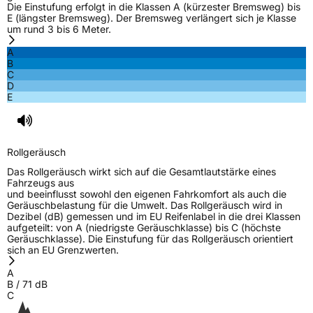
Die Einstufung erfolgt in die Klassen A (kürzester Bremsweg) bis
Effizienz
D
E (längster Bremsweg). Der Bremsweg verlängert sich je Klasse
um rund 3 bis 6 Meter.
Nasshaftung
D
A
B
C
Rollgeräusch (Klasse)
B
D
E
Rollgeräusch (dB)
71
Fahrzeugklasse
C2
Rollgeräusch
3PMSF / Schneeflockensymbol / Alpine-Symbol
Ja
Das Rollgeräusch wirkt sich auf die Gesamtlautstärke eines
Fahrzeugs aus
und beeinflusst sowohl den eigenen Fahrkomfort als auch die
EPREL ID
444114
Geräuschbelastung für die Umwelt. Das Rollgeräusch wird in
Dezibel (dB) gemessen und im EU Reifenlabel in die drei Klassen
Allgemeine Produktsicherheit (GPSR)
aufgeteilt: von A (niedrigste Geräuschklasse) bis C (höchste
Geräuschklasse). Die Einstufung für das Rollgeräusch orientiert
sich an EU Grenzwerten.
Herstellerkontakt
Sailun Europe GmbH, Grosser Hasenpfad 30
60598 Frankfurt Deutschland,
A
www.sailuntire.com
B
/
71
dB
C