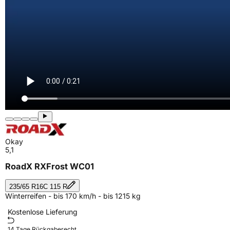
Okay
5,1
RoadX RXFrost WC01
235/65 R16C 115 R
Winterreifen - bis 170 km/h - bis 1215 kg
Kostenlose Lieferung
14 Tage Rückgaberecht