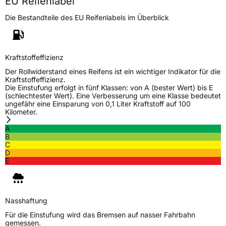
EU Reifenlabel
Die Bestandteile des EU Reifenlabels im Überblick
Generelle Merkmale
Fahrzeugtyp
Transporter
Kraftstoffeffizienz
Verwendung
Winterreifen
Der Rollwiderstand eines Reifens ist ein wichtiger Indikator für die
Modellname
RXFrost WC01
Kraftstoffeffizienz.
Die Einstufung erfolgt in fünf Klassen: von A (bester Wert) bis E
Fahrzeugart
Transporter
(schlechtester Wert). Eine Verbesserung um eine Klasse bedeutet
ungefähr eine Einsparung von 0,1 Liter Kraftstoff auf 100
Kilometer.
Weitere Eigenschaften
A
B
Schlauchtyp
TL
C
D
E
M+S
Ja
C-Reifen
Ja
Nasshaftung
EU Label
Für die Einstufung wird das Bremsen auf nasser Fahrbahn
gemessen.