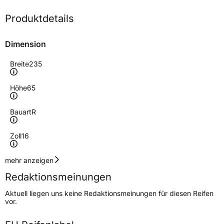
Produktdetails
Dimension
Breite
235
Höhe
65
Bauart
R
Zoll
16
Geschwindigkeitsindex
R
mehr anzeigen
Redaktionsmeinungen
Höchstgeschwindigkeit
170 km/h
Aktuell liegen uns keine Redaktionsmeinungen für diesen Reifen
Lastindex
115/113
vor.
Höchstlast
1215/1150 kg