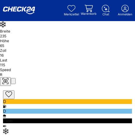
Warenkorb
Merkzettel
Chat
Anmelden
Breite
235
Höhe
65
Zoll
16
Last
115
Speed
R
D
D
71db