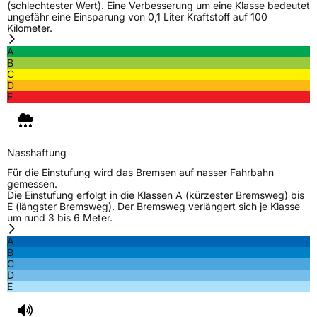
Modellname
LL 01
(schlechtester Wert). Eine Verbesserung um eine Klasse bedeutet
ungefähr eine Einsparung von 0,1 Liter Kraftstoff auf 100
Fahrzeugart
Transporter
Kilometer.
A
B
Weitere Eigenschaften
C
D
Schlauchtyp
TL
E
Zustand
Neureifen
Nasshaftung
M+S
Ja
Für die Einstufung wird das Bremsen auf nasser Fahrbahn
gemessen.
C-Reifen
Ja
Die Einstufung erfolgt in die Klassen A (kürzester Bremsweg) bis
E (längster Bremsweg). Der Bremsweg verlängert sich je Klasse
um rund 3 bis 6 Meter.
EU Label
A
B
Effizienz
D
C
D
E
Nasshaftung
D