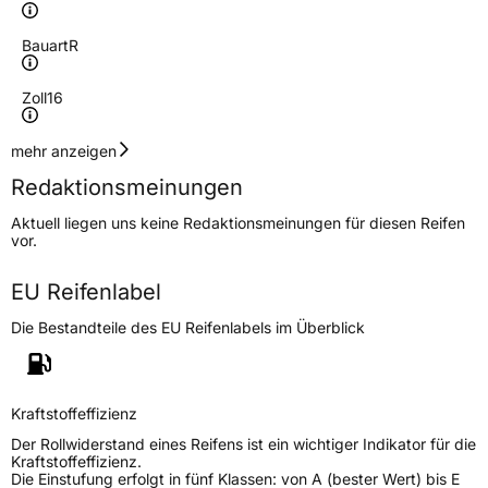
Bauart
R
Zoll
16
Geschwindigkeitsindex
Q
mehr anzeigen
Redaktionsmeinungen
Höchstgeschwindigkeit
160 km/h
Aktuell liegen uns keine Redaktionsmeinungen für diesen Reifen
Lastindex
107/105
vor.
Höchstlast
975/925 kg
EU Reifenlabel
Gewicht (in kg)
12,52 kg
Die Bestandteile des EU Reifenlabels im Überblick
Generelle Merkmale
Fahrzeugtyp
Transporter
Kraftstoffeffizienz
Der Rollwiderstand eines Reifens ist ein wichtiger Indikator für die
Verwendung
Winterreifen
Kraftstoffeffizienz.
Die Einstufung erfolgt in fünf Klassen: von A (bester Wert) bis E