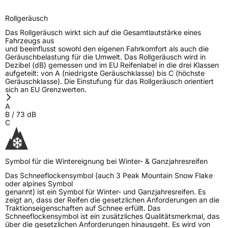
Rollgeräusch (Klasse)
B
Rollgeräusch
Rollgeräusch (dB)
73
Das Rollgeräusch wirkt sich auf die Gesamtlautstärke eines
Fahrzeugs aus
Fahrzeugklasse
C2
und beeinflusst sowohl den eigenen Fahrkomfort als auch die
Geräuschbelastung für die Umwelt. Das Rollgeräusch wird in
Dezibel (dB) gemessen und im EU Reifenlabel in die drei Klassen
3PMSF / Schneeflockensymbol / Alpine-Symbol
Ja
aufgeteilt: von A (niedrigste Geräuschklasse) bis C (höchste
Geräuschklasse). Die Einstufung für das Rollgeräusch orientiert
sich an EU Grenzwerten.
EPREL ID
542076
A
Allgemeine Produktsicherheit (GPSR)
B
/
73
dB
C
Herstellerkontakt
Triangle Tyre Co. LTD, Via Mauro Macchi 27
20124 Milan Italien,
mirco.spiniella@triangle.com.cn
Symbol für die Wintereignung bei Winter- & Ganzjahresreifen
Das Schneeflockensymbol (auch 3 Peak Mountain Snow Flake
oder alpines Symbol
genannt) ist ein Symbol für Winter- und Ganzjahresreifen. Es
zeigt an, dass der Reifen die gesetzlichen Anforderungen an die
Traktionseigenschaften auf Schnee erfüllt. Das
Schneeflockensymbol ist ein zusätzliches Qualitätsmerkmal, das
über die gesetzlichen Anforderungen hinausgeht. Es wird von