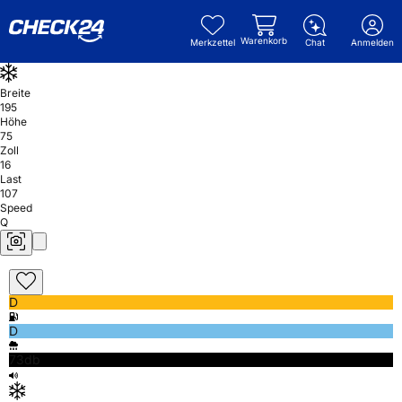
Warenkorb
Merkzettel
Chat
Anmelden
Breite
195
Höhe
75
Zoll
16
Last
107
Speed
Q
D
D
73db