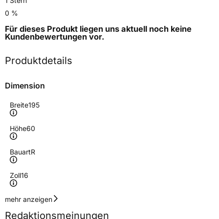
1 Stern
0 %
Für dieses Produkt liegen uns aktuell noch keine
Kundenbewertungen
vor.
Produktdetails
Dimension
Breite
195
Höhe
60
Bauart
R
Zoll
16
Geschwindigkeitsindex
T
mehr anzeigen
Redaktionsmeinungen