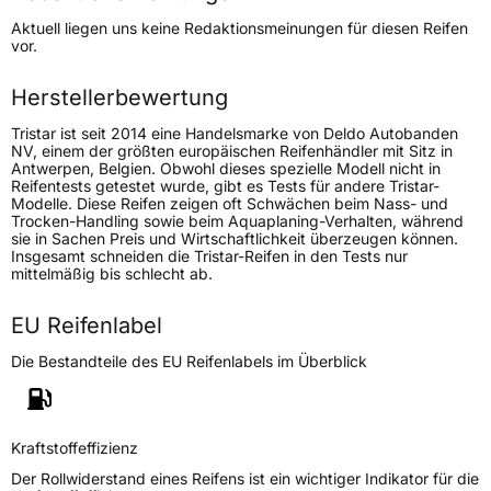
Höchstgeschwindigkeit
190 km/h
Aktuell liegen uns keine Redaktionsmeinungen für diesen Reifen
Lastindex
99/97
vor.
Höchstlast
775/730 kg
Herstellerbewertung
Tristar ist seit 2014 eine Handelsmarke von Deldo Autobanden
Generelle Merkmale
NV, einem der größten europäischen Reifenhändler mit Sitz in
Antwerpen, Belgien. Obwohl dieses spezielle Modell nicht in
Fahrzeugtyp
Transporter
Reifentests getestet wurde, gibt es Tests für andere Tristar-
Modelle. Diese Reifen zeigen oft Schwächen beim Nass- und
Trocken-Handling sowie beim Aquaplaning-Verhalten, während
Verwendung
Winterreifen
sie in Sachen Preis und Wirtschaftlichkeit überzeugen können.
Insgesamt schneiden die Tristar-Reifen in den Tests nur
Modellname
Snowpower Van
mittelmäßig bis schlecht ab.
Fahrzeugart
Transporter
EU Reifenlabel
Die Bestandteile des EU Reifenlabels im Überblick
Weitere Eigenschaften
Schlauchtyp
TL
Kraftstoffeffizienz
Zustand
Neureifen
Der Rollwiderstand eines Reifens ist ein wichtiger Indikator für die