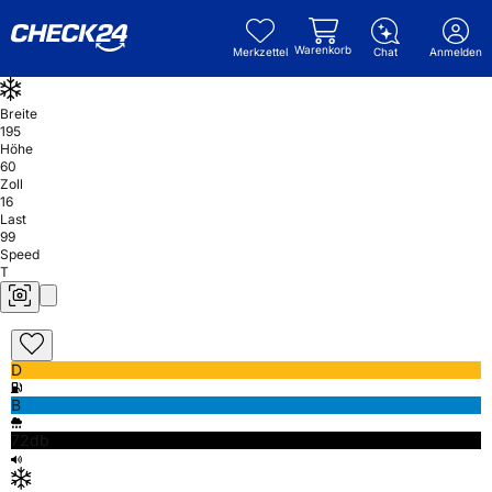
Warenkorb
Merkzettel
Chat
Anmelden
Breite
195
Höhe
60
Zoll
16
Last
99
Speed
T
D
B
72db