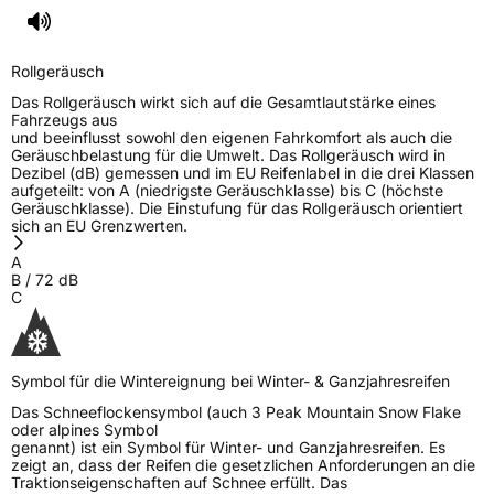
Allgemeine Produktsicherheit (GPSR)
Herstellerkontakt
Deldo Autobanden NV, Essensteenweg 113
Rollgeräusch
2930 Brasschaat, compliance@deldo.com
Das Rollgeräusch wirkt sich auf die Gesamtlautstärke eines
Fahrzeugs aus
und beeinflusst sowohl den eigenen Fahrkomfort als auch die
Geräuschbelastung für die Umwelt. Das Rollgeräusch wird in
Dezibel (dB) gemessen und im EU Reifenlabel in die drei Klassen
aufgeteilt: von A (niedrigste Geräuschklasse) bis C (höchste
Geräuschklasse). Die Einstufung für das Rollgeräusch orientiert
sich an EU Grenzwerten.
A
B
/
72
dB
C
Symbol für die Wintereignung bei Winter- & Ganzjahresreifen
Das Schneeflockensymbol (auch 3 Peak Mountain Snow Flake
oder alpines Symbol
genannt) ist ein Symbol für Winter- und Ganzjahresreifen. Es
zeigt an, dass der Reifen die gesetzlichen Anforderungen an die
Traktionseigenschaften auf Schnee erfüllt. Das