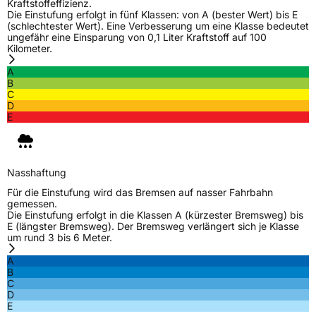
Kraftstoffeffizienz.
Die Einstufung erfolgt in fünf Klassen: von A (bester Wert) bis E
M+S
Ja
(schlechtester Wert). Eine Verbesserung um eine Klasse bedeutet
C-Reifen
Ja
ungefähr eine Einsparung von 0,1 Liter Kraftstoff auf 100
Kilometer.
A
EU Label
B
C
D
Effizienz
D
E
Nasshaftung
B
Nasshaftung
Rollgeräusch (Klasse)
B
Für die Einstufung wird das Bremsen auf nasser Fahrbahn
gemessen.
Rollgeräusch (dB)
72
Die Einstufung erfolgt in die Klassen A (kürzester Bremsweg) bis
E (längster Bremsweg). Der Bremsweg verlängert sich je Klasse
Fahrzeugklasse
C2
um rund 3 bis 6 Meter.
A
3PMSF / Schneeflockensymbol / Alpine-Symbol
Ja
B
C
D
EPREL ID
1274903
E