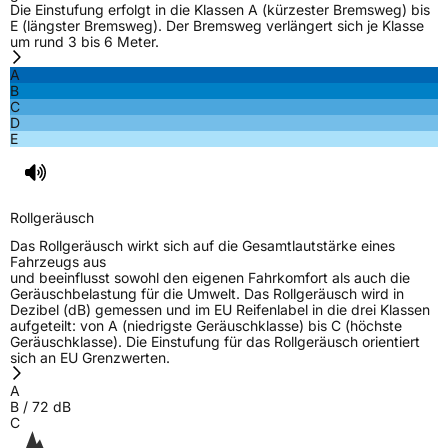
Die Einstufung erfolgt in die Klassen A (kürzester Bremsweg) bis
E (längster Bremsweg). Der Bremsweg verlängert sich je Klasse
um rund 3 bis 6 Meter.
EU Label
A
B
Effizienz
E
C
D
E
Nasshaftung
A
Rollgeräusch (Klasse)
B
Rollgeräusch
Rollgeräusch (dB)
72
Das Rollgeräusch wirkt sich auf die Gesamtlautstärke eines
Fahrzeugs aus
Fahrzeugklasse
C2
und beeinflusst sowohl den eigenen Fahrkomfort als auch die
Geräuschbelastung für die Umwelt. Das Rollgeräusch wird in
Dezibel (dB) gemessen und im EU Reifenlabel in die drei Klassen
3PMSF / Schneeflockensymbol / Alpine-Symbol
Ja
aufgeteilt: von A (niedrigste Geräuschklasse) bis C (höchste
Geräuschklasse). Die Einstufung für das Rollgeräusch orientiert
sich an EU Grenzwerten.
EPREL ID
1120633
A
Allgemeine Produktsicherheit (GPSR)
B
/
72
dB
C
Herstellerkontakt
Help Desk / Company Information, Arslanbey