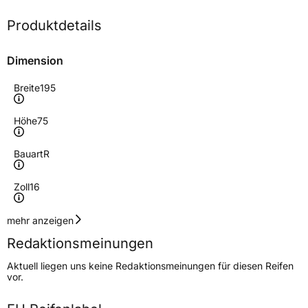
Produktdetails
Dimension
Breite
195
Höhe
75
Bauart
R
Zoll
16
Geschwindigkeitsindex
R
mehr anzeigen
Redaktionsmeinungen
Höchstgeschwindigkeit
170 km/h
Aktuell liegen uns keine Redaktionsmeinungen für diesen Reifen
Lastindex
107/105
vor.
Höchstlast
975/925 kg