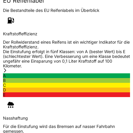
EU Reifenlabel
Gewicht (in kg)
13 kg
Die Bestandteile des EU Reifenlabels im Überblick
Generelle Merkmale
Fahrzeugtyp
Transporter
Kraftstoffeffizienz
Der Rollwiderstand eines Reifens ist ein wichtiger Indikator für die
Verwendung
Winterreifen
Kraftstoffeffizienz.
Die Einstufung erfolgt in fünf Klassen: von A (bester Wert) bis E
Modellname
Eco Winter
(schlechtester Wert). Eine Verbesserung um eine Klasse bedeutet
ungefähr eine Einsparung von 0,1 Liter Kraftstoff auf 100
Fahrzeugart
Transporter
Kilometer.
A
B
Weitere Eigenschaften
C
D
Schlauchtyp
TL
E
Zustand
Neureifen
Nasshaftung
M+S
Ja
Für die Einstufung wird das Bremsen auf nasser Fahrbahn
gemessen.
C-Reifen
Ja