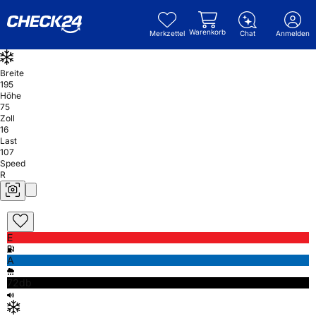
Warenkorb
Merkzettel
Chat
Anmelden
Breite
195
Höhe
75
Zoll
16
Last
107
Speed
R
E
A
72db