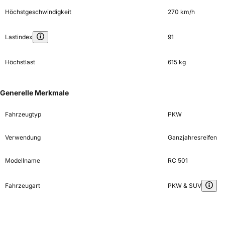
Höchstgeschwindigkeit
270 km/h
Lastindex
91
Höchstlast
615 kg
Generelle Merkmale
Fahrzeugtyp
PKW
Verwendung
Ganzjahresreifen
Modellname
RC 501
Fahrzeugart
PKW & SUV