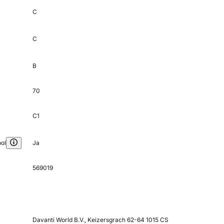
C
C
B
70
C1
ol
Ja
569019
Davanti World B.V., Keizersgrach 62-64 1015 CS