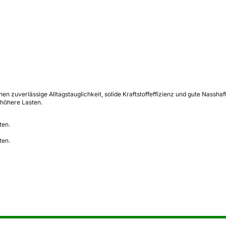
 zuverlässige Alltagstauglichkeit, solide Kraftstoffeffizienz und gute Nassha
 höhere Lasten.
ten.
ten.