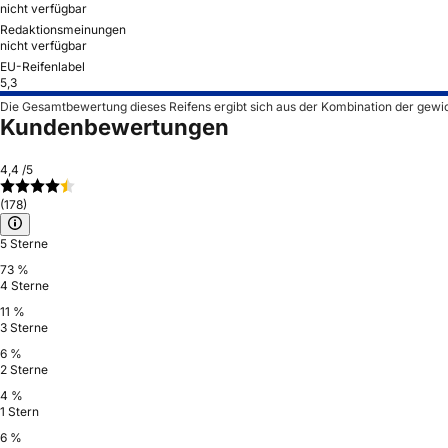
nicht verfügbar
Redaktionsmeinungen
nicht verfügbar
EU-Reifenlabel
5,3
Die Gesamtbewertung dieses Reifens ergibt sich aus der Kombination der gewi
Kundenbewertungen
4,4
/5
(178)
5 Sterne
73 %
4 Sterne
11 %
3 Sterne
6 %
2 Sterne
4 %
1 Stern
6 %