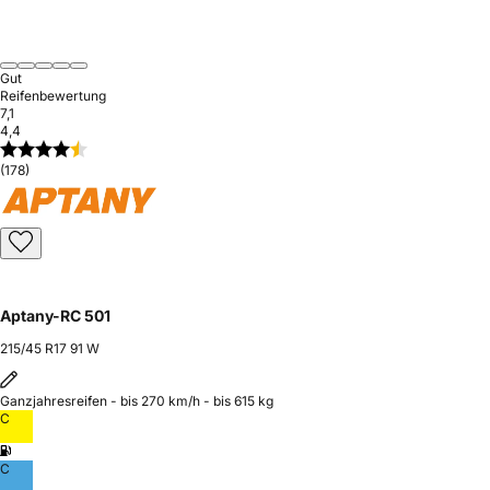
Gut
Reifenbewertung
7,1
4,4
(178)
Aptany-RC 501
215/45 R17 91 W
Ganzjahresreifen - bis 270 km/h - bis 615 kg
C
C