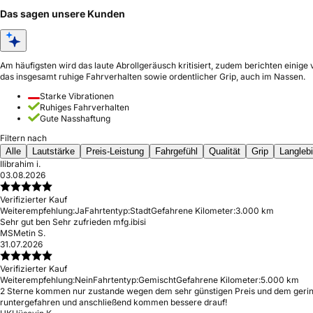
Das sagen unsere Kunden
Am häufigsten wird das laute Abrollgeräusch kritisiert, zudem berichten einig
das insgesamt ruhige Fahrverhalten sowie ordentlicher Grip, auch im Nassen.
Starke Vibrationen
Ruhiges Fahrverhalten
Gute Nasshaftung
Filtern nach
Alle
Lautstärke
Preis-Leistung
Fahrgefühl
Qualität
Grip
Langlebi
II
ibrahim i.
03.08.2026
Verifizierter Kauf
Weiterempfehlung:
Ja
Fahrtentyp:
Stadt
Gefahrene Kilometer:
3.000 km
Sehr gut ben Sehr zufrieden mfg.ibisi
MS
Metin S.
31.07.2026
Verifizierter Kauf
Weiterempfehlung:
Nein
Fahrtentyp:
Gemischt
Gefahrene Kilometer:
5.000 km
2 Sterne kommen nur zustande wegen dem sehr günstigen Preis und dem geringen
runtergefahren und anschließend kommen bessere drauf!