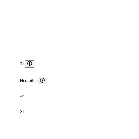
TL
Neureifen
Ja
XL