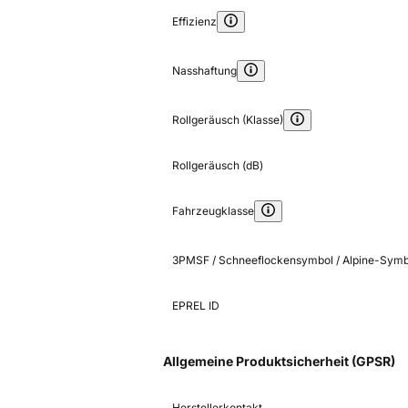
Effizienz
Nasshaftung
Rollgeräusch (Klasse)
Rollgeräusch (dB)
Fahrzeugklasse
3PMSF / Schneeflockensymbol / Alpine-Symb
EPREL ID
Allgemeine Produktsicherheit (GPSR)
Herstellerkontakt