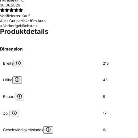
HK
Hüseyin K.
30.06.2026
Verifizierter Kauf
Alles Gut perfekt fürs Auto
« Vorherige
Nächste »
Produktdetails
Dimension
Breite
215
Höhe
45
Bauart
R
Zoll
17
Geschwindigkeitsindex
W