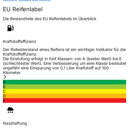
EU Reifenlabel
Rollgeräusch (Klasse)
B
Die Bestandteile des EU Reifenlabels im Überblick
Rollgeräusch (dB)
71
Fahrzeugklasse
C1
Kraftstoffeffizienz
3PMSF / Schneeflockensymbol / Alpine-Symbol
Ja
Der Rollwiderstand eines Reifens ist ein wichtiger Indikator für die
Kraftstoffeffizienz.
Die Einstufung erfolgt in fünf Klassen: von A (bester Wert) bis E
EPREL ID
523777
(schlechtester Wert). Eine Verbesserung um eine Klasse bedeutet
ungefähr eine Einsparung von 0,1 Liter Kraftstoff auf 100
Kilometer.
Allgemeine Produktsicherheit (GPSR)
A
Herstellerkontakt
ARIVO, Taishan Road Cao County Heze City
B
274400 Shandong Province China,
C
info@zodotire.cn
D
E
Nasshaftung