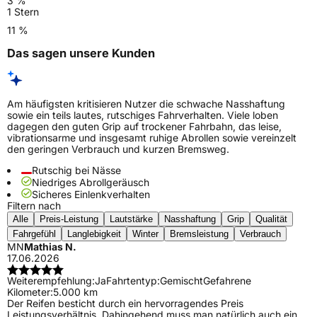
3 %
1 Stern
11 %
Das sagen unsere Kunden
Am häufigsten kritisieren Nutzer die schwache Nasshaftung
sowie ein teils lautes, rutschiges Fahrverhalten. Viele loben
dagegen den guten Grip auf trockener Fahrbahn, das leise,
vibrationsarme und insgesamt ruhige Abrollen sowie vereinzelt
den geringen Verbrauch und kurzen Bremsweg.
Rutschig bei Nässe
Niedriges Abrollgeräusch
Sicheres Einlenkverhalten
Filtern nach
Alle
Preis-Leistung
Lautstärke
Nasshaftung
Grip
Qualität
Fahrgefühl
Langlebigkeit
Winter
Bremsleistung
Verbrauch
MN
Mathias N.
17.06.2026
Weiterempfehlung:
Ja
Fahrtentyp:
Gemischt
Gefahrene
Kilometer:
5.000 km
Der Reifen besticht durch ein hervorragendes Preis
Leistungsverhältnis. Dahingehend muss man natürlich auch ein