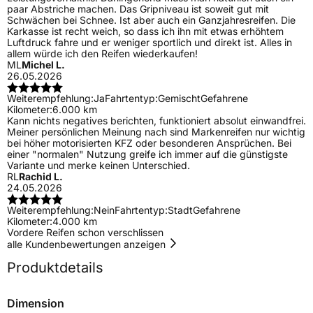
paar Abstriche machen. Das Gripniveau ist soweit gut mit
Schwächen bei Schnee. Ist aber auch ein Ganzjahresreifen. Die
Karkasse ist recht weich, so dass ich ihn mit etwas erhöhtem
Luftdruck fahre und er weniger sportlich und direkt ist. Alles in
allem würde ich den Reifen wiederkaufen!
ML
Michel L.
26.05.2026
Weiterempfehlung:
Ja
Fahrtentyp:
Gemischt
Gefahrene
Kilometer:
6.000 km
Kann nichts negatives berichten, funktioniert absolut einwandfrei.
Meiner persönlichen Meinung nach sind Markenreifen nur wichtig
bei höher motorisierten KFZ oder besonderen Ansprüchen. Bei
einer "normalen" Nutzung greife ich immer auf die günstigste
Variante und merke keinen Unterschied.
RL
Rachid L.
24.05.2026
Weiterempfehlung:
Nein
Fahrtentyp:
Stadt
Gefahrene
Kilometer:
4.000 km
Vordere Reifen schon verschlissen
alle Kundenbewertungen anzeigen
Produktdetails
Dimension