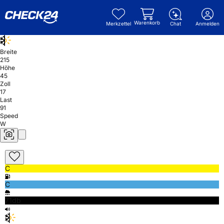
Warenkorb
Merkzettel
Chat
Anmelden
Breite
215
Höhe
45
Zoll
17
Last
91
Speed
W
C
C
71db