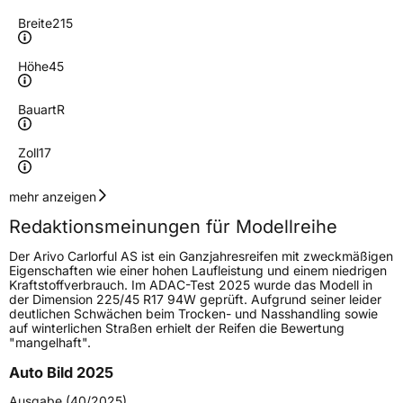
Breite
215
Höhe
45
Bauart
R
Zoll
17
Geschwindigkeitsindex
W
mehr anzeigen
Redaktionsmeinungen für Modellreihe
Höchstgeschwindigkeit
270 km/h
Der Arivo Carlorful AS ist ein Ganzjahresreifen mit zweckmäßigen
Lastindex
91
Eigenschaften wie einer hohen Laufleistung und einem niedrigen
Kraftstoffverbrauch. Im ADAC-Test 2025 wurde das Modell in
der Dimension 225/45 R17 94W geprüft. Aufgrund seiner leider
Höchstlast
615 kg
deutlichen Schwächen beim Trocken- und Nasshandling sowie
auf winterlichen Straßen erhielt der Reifen die Bewertung
"mangelhaft".
Generelle Merkmale
Auto Bild 2025
Fahrzeugtyp
PKW
Ausgabe (40/2025)