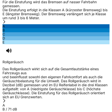
Für die Einstufung wird das Bremsen auf nasser Fahrbahn
gemessen.
Die Einstufung erfolgt in die Klassen A (kürzester Bremsweg) bis
E (längster Bremsweg). Der Bremsweg verlängert sich je Klasse
um rund 3 bis 6 Meter.
A
B
C
D
E
Rollgeräusch
Das Rollgeräusch wirkt sich auf die Gesamtlautstärke eines
Fahrzeugs aus
und beeinflusst sowohl den eigenen Fahrkomfort als auch die
Geräuschbelastung für die Umwelt. Das Rollgeräusch wird in
Dezibel (dB) gemessen und im EU Reifenlabel in die drei Klassen
aufgeteilt: von A (niedrigste Geräuschklasse) bis C (höchste
Geräuschklasse). Die Einstufung für das Rollgeräusch orientiert
sich an EU Grenzwerten.
A
B
/
71
dB