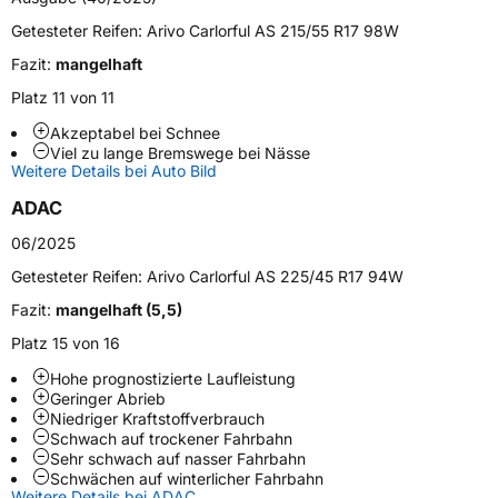
Verwendung
Ganzjahresreifen
Getesteter Reifen:
Arivo Carlorful AS 215/55 R17 98W
Modellname
Carlorful AS
Fazit:
mangelhaft
Fahrzeugart
PKW & SUV
Platz 11 von 11
Akzeptabel bei Schnee
Weitere Eigenschaften
Viel zu lange Bremswege bei Nässe
Weitere Details bei Auto Bild
Schlauchtyp
TL
ADAC
Zustand
Neureifen
06/2025
Getesteter Reifen:
Arivo Carlorful AS 225/45 R17 94W
M+S
Ja
Fazit:
mangelhaft (5,5)
Verstärkt
XL
Platz 15 von 16
Hohe prognostizierte Laufleistung
EU Label
Geringer Abrieb
Niedriger Kraftstoffverbrauch
Effizienz
C
Schwach auf trockener Fahrbahn
Sehr schwach auf nasser Fahrbahn
Schwächen auf winterlicher Fahrbahn
Nasshaftung
C
Weitere Details bei ADAC