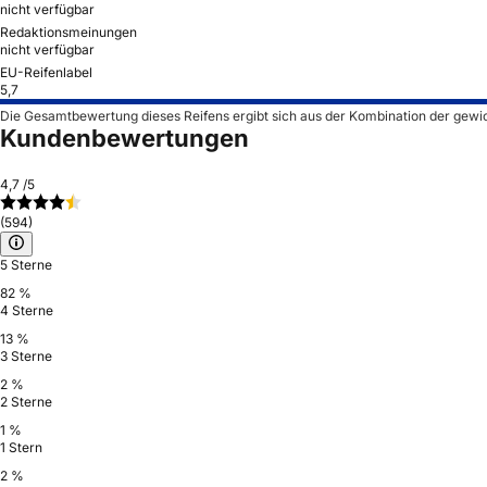
nicht verfügbar
Redaktionsmeinungen
nicht verfügbar
EU-Reifenlabel
5,7
Die Gesamtbewertung dieses Reifens ergibt sich aus der Kombination der gewi
Kundenbewertungen
4,7
/5
(594)
5 Sterne
82 %
4 Sterne
13 %
3 Sterne
2 %
2 Sterne
1 %
1 Stern
2 %