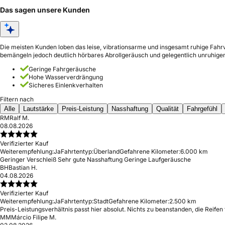
Das sagen unsere Kunden
Die meisten Kunden loben das leise, vibrationsarme und insgesamt ruhige Fahrv
bemängeln jedoch deutlich hörbares Abrollgeräusch und gelegentlich unruhige
Geringe Fahrgeräusche
Hohe Wasserverdrängung
Sicheres Einlenkverhalten
Filtern nach
Alle
Lautstärke
Preis-Leistung
Nasshaftung
Qualität
Fahrgefühl
RM
Ralf M.
08.08.2026
Verifizierter Kauf
Weiterempfehlung:
Ja
Fahrtentyp:
Überland
Gefahrene Kilometer:
6.000 km
Geringer Verschleiß Sehr gute Nasshaftung Geringe Laufgeräusche
BH
Bastian H.
04.08.2026
Verifizierter Kauf
Weiterempfehlung:
Ja
Fahrtentyp:
Stadt
Gefahrene Kilometer:
2.500 km
Preis-Leistungsverhältnis passt hier absolut. Nichts zu beanstanden, die Reife
MM
Márcio Filipe M.