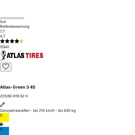
Gut
Reifenbewertung
7,7
4,7
(594)
Atlas-Green 3 4S
205/60 R16 92 H
Ganzjahresreifen - bis 210 km/h - bis 630 kg
C
B