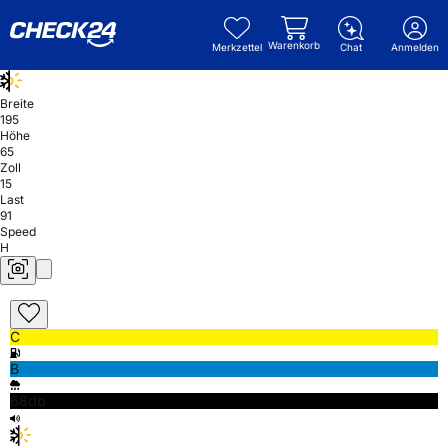
Warenkorb
Merkzettel
Chat
Anmelden
Breite
195
Höhe
65
Zoll
15
Last
91
Speed
H
C
B
68db