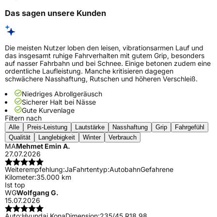
Das sagen unsere Kunden
Die meisten Nutzer loben den leisen, vibrationsarmen Lauf und
das insgesamt ruhige Fahrverhalten mit gutem Grip, besonders
auf nasser Fahrbahn und bei Schnee. Einige betonen zudem eine
ordentliche Laufleistung. Manche kritisieren dagegen
schwächere Nasshaftung, Rutschen und höheren Verschleiß.
Niedriges Abrollgeräusch
Sicherer Halt bei Nässe
Gute Kurvenlage
Filtern nach
Alle
Preis-Leistung
Lautstärke
Nasshaftung
Grip
Fahrgefühl
Qualität
Langlebigkeit
Winter
Verbrauch
MA
Mehmet Emin A.
27.07.2026
Weiterempfehlung:
Ja
Fahrtentyp:
Autobahn
Gefahrene
Kilometer:
35.000 km
Ist top
WG
Wolfgang G.
15.07.2026
Auto:
Hyundai Kona
Dimension:
235/45 R18 98