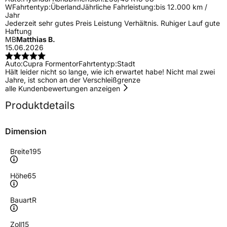
W
Fahrtentyp:
Überland
Jährliche Fahrleistung:
bis 12.000 km /
Jahr
Jederzeit sehr gutes Preis Leistung Verhältnis. Ruhiger Lauf gute
Haftung
MB
Matthias B.
15.06.2026
Auto:
Cupra Formentor
Fahrtentyp:
Stadt
Hält leider nicht so lange, wie ich erwartet habe! Nicht mal zwei
Jahre, ist schon an der Verschleißgrenze
alle Kundenbewertungen anzeigen
Produktdetails
Dimension
Breite
195
Höhe
65
Bauart
R
Zoll
15