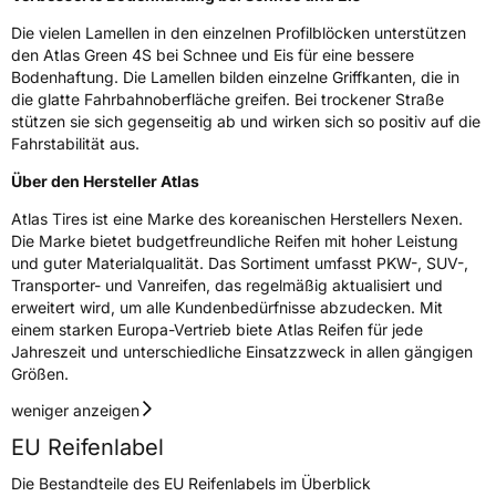
Die vielen Lamellen in den einzelnen Profilblöcken unterstützen
Zustand
Neureifen
den Atlas Green 4S bei Schnee und Eis für eine bessere
Bodenhaftung. Die Lamellen bilden einzelne Griffkanten, die in
M+S
Ja
die glatte Fahrbahnoberfläche greifen. Bei trockener Straße
stützen sie sich gegenseitig ab und wirken sich so positiv auf die
EU Label
Fahrstabilität aus.
Über den Hersteller Atlas
Effizienz
C
Atlas Tires ist eine Marke des koreanischen Herstellers Nexen.
Nasshaftung
B
Die Marke bietet budgetfreundliche Reifen mit hoher Leistung
und guter Materialqualität. Das Sortiment umfasst PKW-, SUV-,
Transporter- und Vanreifen, das regelmäßig aktualisiert und
Rollgeräusch (Klasse)
A
erweitert wird, um alle Kundenbedürfnisse abzudecken. Mit
einem starken Europa-Vertrieb biete Atlas Reifen für jede
Rollgeräusch (dB)
68
Jahreszeit und unterschiedliche Einsatzzweck in allen gängigen
Größen.
Fahrzeugklasse
C1
weniger anzeigen
3PMSF / Schneeflockensymbol / Alpine-Symbol
Ja
EU Reifenlabel
Die Bestandteile des EU Reifenlabels im Überblick
EPREL ID
2009105