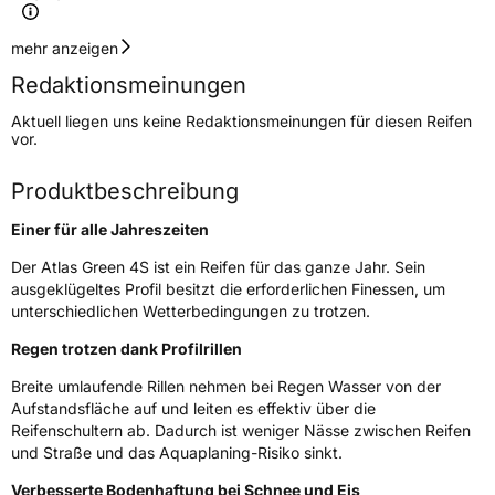
Geschwindigkeitsindex
H
mehr anzeigen
Redaktionsmeinungen
Höchstgeschwindigkeit
210 km/h
Aktuell liegen uns keine Redaktionsmeinungen für diesen Reifen
Lastindex
91
vor.
Höchstlast
615 kg
Produktbeschreibung
Einer für alle Jahreszeiten
Generelle Merkmale
Der Atlas Green 4S ist ein Reifen für das ganze Jahr. Sein
Fahrzeugtyp
PKW
ausgeklügeltes Profil besitzt die erforderlichen Finessen, um
Verwendung
Ganzjahresreifen
unterschiedlichen Wetterbedingungen zu trotzen.
Modellname
Green 4S
Regen trotzen dank Profilrillen
Fahrzeugart
PKW & SUV
Breite umlaufende Rillen nehmen bei Regen Wasser von der
Aufstandsfläche auf und leiten es effektiv über die
Reifenschultern ab. Dadurch ist weniger Nässe zwischen Reifen
Weitere Eigenschaften
und Straße und das Aquaplaning-Risiko sinkt.
Schlauchtyp
TL
Verbesserte Bodenhaftung bei Schnee und Eis