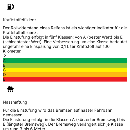
Allgemeine Produktsicherheit (GPSR)
Kraftstoffeffizienz
Herstellerkontakt
Deldo Autobanden NV, Essensteenweg 113
2930 Brasschaat, compliance@deldo.com
Der Rollwiderstand eines Reifens ist ein wichtiger Indikator für die
Kraftstoffeffizienz.
Die Einstufung erfolgt in fünf Klassen: von A (bester Wert) bis E
(schlechtester Wert). Eine Verbesserung um eine Klasse bedeutet
ungefähr eine Einsparung von 0,1 Liter Kraftstoff auf 100
Kilometer.
A
B
C
D
E
Nasshaftung
Für die Einstufung wird das Bremsen auf nasser Fahrbahn
gemessen.
Die Einstufung erfolgt in die Klassen A (kürzester Bremsweg) bis
E (längster Bremsweg). Der Bremsweg verlängert sich je Klasse
um rund 3 bis 6 Meter.