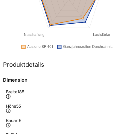
Produktdetails
Dimension
Breite
185
Höhe
55
Bauart
R