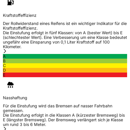
Zustand
Neureifen
Kraftstoffeffizienz
Der Rollwiderstand eines Reifens ist ein wichtiger Indikator für die
M+S
Ja
Kraftstoffeffizienz.
Die Einstufung erfolgt in fünf Klassen: von A (bester Wert) bis E
(schlechtester Wert). Eine Verbesserung um eine Klasse bedeutet
EU Label
ungefähr eine Einsparung von 0,1 Liter Kraftstoff auf 100
Kilometer.
Effizienz
D
A
B
Nasshaftung
B
C
D
E
Rollgeräusch (Klasse)
B
Rollgeräusch (dB)
71
Nasshaftung
Fahrzeugklasse
C1
Für die Einstufung wird das Bremsen auf nasser Fahrbahn
gemessen.
Die Einstufung erfolgt in die Klassen A (kürzester Bremsweg) bis
3PMSF / Schneeflockensymbol / Alpine-Symbol
Ja
E (längster Bremsweg). Der Bremsweg verlängert sich je Klasse
um rund 3 bis 6 Meter.
EPREL ID
476664