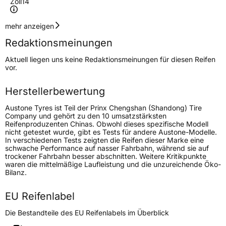
Zoll
14
Geschwindigkeitsindex
H
mehr anzeigen
Redaktionsmeinungen
Höchstgeschwindigkeit
210 km/h
Aktuell liegen uns keine Redaktionsmeinungen für diesen Reifen
Lastindex
80
vor.
Höchstlast
450 kg
Herstellerbewertung
Austone Tyres ist Teil der Prinx Chengshan (Shandong) Tire
Generelle Merkmale
Company und gehört zu den 10 umsatzstärksten
Reifenproduzenten Chinas. Obwohl dieses spezifische Modell
Fahrzeugtyp
PKW
nicht getestet wurde, gibt es Tests für andere Austone-Modelle.
In verschiedenen Tests zeigten die Reifen dieser Marke eine
Verwendung
Ganzjahresreifen
schwache Performance auf nasser Fahrbahn, während sie auf
trockener Fahrbahn besser abschnitten. Weitere Kritikpunkte
Modellname
SP 401
waren die mittelmäßige Laufleistung und die unzureichende Öko-
Bilanz.
Fahrzeugart
PKW & SUV
EU Reifenlabel
Weitere Eigenschaften
Die Bestandteile des EU Reifenlabels im Überblick
Schlauchtyp
TL