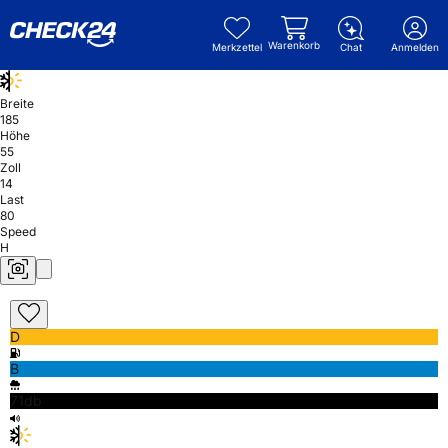
Warenkorb
Merkzettel
Chat
Anmelden
Breite
185
Höhe
55
Zoll
14
Last
80
Speed
H
D
B
71db