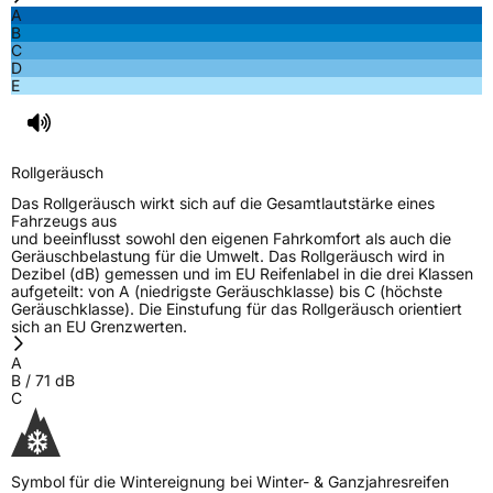
A
B
Allgemeine Produktsicherheit (GPSR)
C
D
E
Herstellerkontakt
Prinx Chengshan Tire Europe GmbH, Berliner
Allee 47 64295 Darmstadt Deutschland,
info@prinx.eu
Rollgeräusch
Das Rollgeräusch wirkt sich auf die Gesamtlautstärke eines
Fahrzeugs aus
und beeinflusst sowohl den eigenen Fahrkomfort als auch die
Geräuschbelastung für die Umwelt. Das Rollgeräusch wird in
Dezibel (dB) gemessen und im EU Reifenlabel in die drei Klassen
aufgeteilt: von A (niedrigste Geräuschklasse) bis C (höchste
Geräuschklasse). Die Einstufung für das Rollgeräusch orientiert
sich an EU Grenzwerten.
A
B
/
71
dB
C
Symbol für die Wintereignung bei Winter- & Ganzjahresreifen