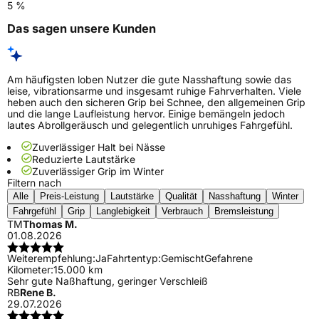
5 %
Das sagen unsere Kunden
Am häufigsten loben Nutzer die gute Nasshaftung sowie das
leise, vibrationsarme und insgesamt ruhige Fahrverhalten. Viele
heben auch den sicheren Grip bei Schnee, den allgemeinen Grip
und die lange Laufleistung hervor. Einige bemängeln jedoch
lautes Abrollgeräusch und gelegentlich unruhiges Fahrgefühl.
Zuverlässiger Halt bei Nässe
Reduzierte Lautstärke
Zuverlässiger Grip im Winter
Filtern nach
Alle
Preis-Leistung
Lautstärke
Qualität
Nasshaftung
Winter
Fahrgefühl
Grip
Langlebigkeit
Verbrauch
Bremsleistung
TM
Thomas M.
01.08.2026
Weiterempfehlung:
Ja
Fahrtentyp:
Gemischt
Gefahrene
Kilometer:
15.000 km
Sehr gute Naßhaftung, geringer Verschleiß
RB
Rene B.
29.07.2026