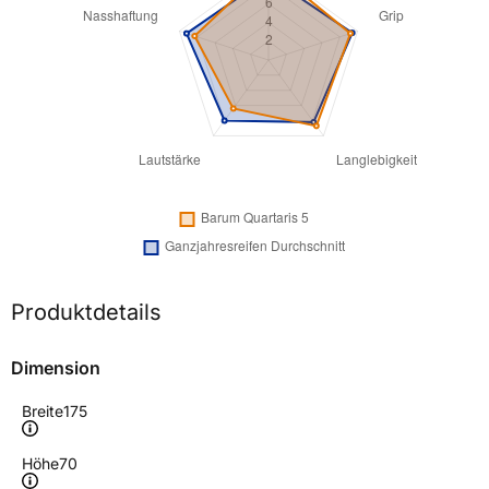
Produktdetails
Dimension
Breite
175
Höhe
70