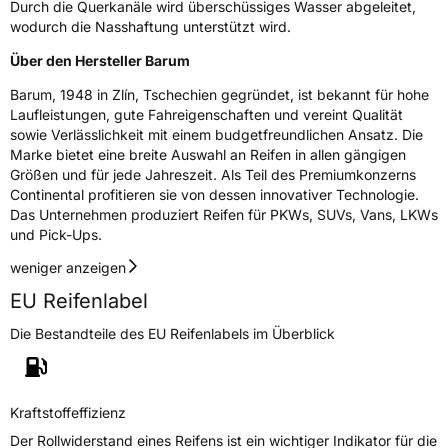
Rollgeräusch (dB)
71
Durch die Querkanäle wird überschüssiges Wasser abgeleitet,
wodurch die Nasshaftung unterstützt wird.
Fahrzeugklasse
C1
Über den Hersteller Barum
3PMSF / Schneeflockensymbol / Alpine-Symbol
Ja
Barum, 1948 in Zlín, Tschechien gegründet, ist bekannt für hohe
Laufleistungen, gute Fahreigenschaften und vereint Qualität
Eisgrip
Nein
sowie Verlässlichkeit mit einem budgetfreundlichen Ansatz. Die
Marke bietet eine breite Auswahl an Reifen in allen gängigen
EPREL ID
491474
Größen und für jede Jahreszeit. Als Teil des Premiumkonzerns
Continental profitieren sie von dessen innovativer Technologie.
Allgemeine Produktsicherheit (GPSR)
Das Unternehmen produziert Reifen für PKWs, SUVs, Vans, LKWs
und Pick-Ups.
Herstellerkontakt
Continental Reifen Deutschland GmbH,
Continental-Plaza 1 30175 Hannover
weniger anzeigen
Deutschland,
Customerservice_Tires@conti.de
EU Reifenlabel
Die Bestandteile des EU Reifenlabels im Überblick
Kraftstoffeffizienz
Der Rollwiderstand eines Reifens ist ein wichtiger Indikator für die