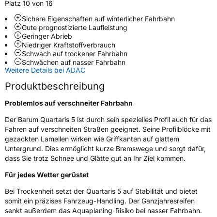
Platz 10 von 16
Sichere Eigenschaften auf winterlicher Fahrbahn
Gute prognostizierte Laufleistung
Weitere Eigenschaften
Geringer Abrieb
Niedriger Kraftstoffverbrauch
Schlauchtyp
TL
Schwach auf trockener Fahrbahn
Schwächen auf nasser Fahrbahn
Weitere Details bei ADAC
Zustand
Neureifen
Produktbeschreibung
M+S
Ja
Problemlos auf verschneiter Fahrbahn
Empfohlen für Nissan
N
Der Barum Quartaris 5 ist durch sein spezielles Profil auch für das
EU Label
Fahren auf verschneiten Straßen geeignet. Seine Profilblöcke mit
gezackten Lamellen wirken wie Griffkanten auf glattem
Effizienz
D
Untergrund. Dies ermöglicht kurze Bremswege und sorgt dafür,
dass Sie trotz Schnee und Glätte gut an Ihr Ziel kommen.
Nasshaftung
C
Für jedes Wetter gerüstet
Bei Trockenheit setzt der Quartaris 5 auf Stabilität und bietet
Rollgeräusch (Klasse)
B
somit ein präzises Fahrzeug-Handling. Der Ganzjahresreifen
senkt außerdem das Aquaplaning-Risiko bei nasser Fahrbahn.