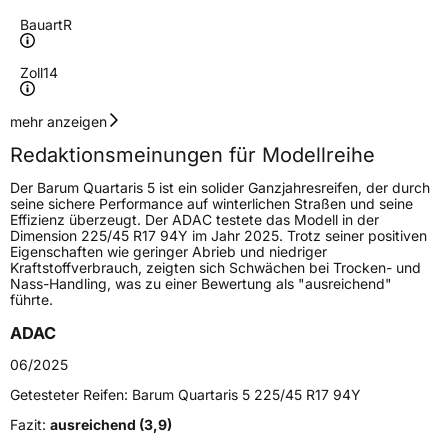
Bauart
R
Zoll
14
Geschwindigkeitsindex
T
mehr anzeigen
Redaktionsmeinungen für Modellreihe
Höchstgeschwindigkeit
190 km/h
Der Barum Quartaris 5 ist ein solider Ganzjahresreifen, der durch
Lastindex
84
seine sichere Performance auf winterlichen Straßen und seine
Effizienz überzeugt. Der ADAC testete das Modell in der
Dimension 225/45 R17 94Y im Jahr 2025. Trotz seiner positiven
Höchstlast
500 kg
Eigenschaften wie geringer Abrieb und niedriger
Kraftstoffverbrauch, zeigten sich Schwächen bei Trocken- und
Gewicht (in kg)
6,82 kg
Nass-Handling, was zu einer Bewertung als "ausreichend"
führte.
Generelle Merkmale
ADAC
Fahrzeugtyp
PKW
06/2025
Verwendung
Ganzjahresreifen
Getesteter Reifen:
Barum Quartaris 5 225/45 R17 94Y
Modellname
Quartaris 5
Fazit:
ausreichend (3,9)
Fahrzeugart
PKW & SUV