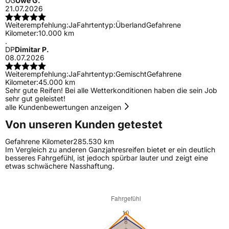
UG
Uwe G.
21.07.2026
Weiterempfehlung:
Ja
Fahrtentyp:
Überland
Gefahrene
Kilometer:
10.000 km
.
DP
Dimitar P.
08.07.2026
Weiterempfehlung:
Ja
Fahrtentyp:
Gemischt
Gefahrene
Kilometer:
45.000 km
Sehr gute Reifen! Bei alle Wetterkonditionen haben die sein Job
sehr gut geleistet!
alle Kundenbewertungen anzeigen
Von unseren Kunden getestet
Gefahrene Kilometer
285.530 km
Im Vergleich zu anderen Ganzjahresreifen bietet er ein deutlich
besseres Fahrgefühl, ist jedoch spürbar lauter und zeigt eine
etwas schwächere Nasshaftung.