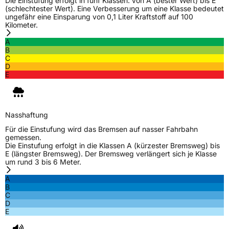
Die Einstufung erfolgt in fünf Klassen: von A (bester Wert) bis E
(schlechtester Wert). Eine Verbesserung um eine Klasse bedeutet
ungefähr eine Einsparung von 0,1 Liter Kraftstoff auf 100
Kilometer.
A
B
C
D
E
Nasshaftung
Für die Einstufung wird das Bremsen auf nasser Fahrbahn
gemessen.
Die Einstufung erfolgt in die Klassen A (kürzester Bremsweg) bis
E (längster Bremsweg). Der Bremsweg verlängert sich je Klasse
um rund 3 bis 6 Meter.
A
B
C
D
E