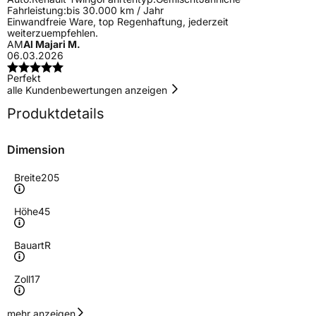
Fahrleistung:
bis 30.000 km / Jahr
Einwandfreie Ware, top Regenhaftung, jederzeit
weiterzuempfehlen.
AM
Al Majari M.
06.03.2026
Perfekt
alle Kundenbewertungen anzeigen
Produktdetails
Dimension
Breite
205
Höhe
45
Bauart
R
Zoll
17
Geschwindigkeitsindex
W
mehr anzeigen