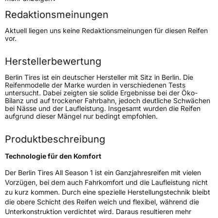
Redaktionsmeinungen
Höchstgeschwindigkeit
270 km/h
Aktuell liegen uns keine Redaktionsmeinungen für diesen Reifen
Lastindex
88
vor.
Höchstlast
560 kg
Herstellerbewertung
Berlin Tires ist ein deutscher Hersteller mit Sitz in Berlin. Die
Generelle Merkmale
Reifenmodelle der Marke wurden in verschiedenen Tests
untersucht. Dabei zeigten sie solide Ergebnisse bei der Öko-
Fahrzeugtyp
PKW
Bilanz und auf trockener Fahrbahn, jedoch deutliche Schwächen
bei Nässe und der Laufleistung. Insgesamt wurden die Reifen
Verwendung
Ganzjahresreifen
aufgrund dieser Mängel nur bedingt empfohlen.
Modellname
All Season 1
Produktbeschreibung
Fahrzeugart
PKW & SUV
Technologie für den Komfort
Weitere Eigenschaften
Der Berlin Tires All Season 1 ist ein Ganzjahresreifen mit vielen
Vorzügen, bei dem auch Fahrkomfort und die Laufleistung nicht
Schlauchtyp
TL
zu kurz kommen. Durch eine spezielle Herstellungstechnik bleibt
die obere Schicht des Reifen weich und flexibel, während die
Unterkonstruktion verdichtet wird. Daraus resultieren mehr
Zustand
Neureifen