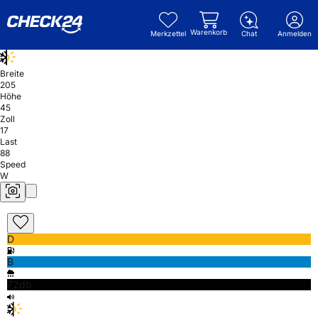
Warenkorb
Merkzettel
Chat
Anmelden
Breite
205
Höhe
45
Zoll
17
Last
88
Speed
W
D
B
72db