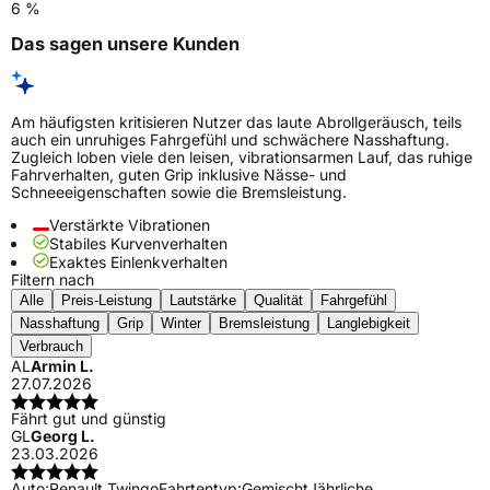
6 %
Das sagen unsere Kunden
Am häufigsten kritisieren Nutzer das laute Abrollgeräusch, teils
auch ein unruhiges Fahrgefühl und schwächere Nasshaftung.
Zugleich loben viele den leisen, vibrationsarmen Lauf, das ruhige
Fahrverhalten, guten Grip inklusive Nässe- und
Schneeeigenschaften sowie die Bremsleistung.
Verstärkte Vibrationen
Stabiles Kurvenverhalten
Exaktes Einlenkverhalten
Filtern nach
Alle
Preis-Leistung
Lautstärke
Qualität
Fahrgefühl
Nasshaftung
Grip
Winter
Bremsleistung
Langlebigkeit
Verbrauch
AL
Armin L.
27.07.2026
Fährt gut und günstig
GL
Georg L.
23.03.2026
Auto:
Renault Twingo
Fahrtentyp:
Gemischt
Jährliche