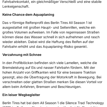
Fahrbahnkontakt, ein gleichmäßiger Verschleiß und eine stabile
Lenkeigenschaft.
M+S
Ja
Keine Chance dem Aquaplaning
Verstärkt
XL
Das v-förmige Reifenprofil des Berlin Tires All Season 1 ist
ausgestattet mit großen Haupt- und Seitenrillen, welche ein
EU Label
großes Volumen aufweisen. Im Falle von regennassen Straßen
können diese das Wasser schnell in sich aufnehmen und rasch
Effizienz
D
wieder ableiten. Dabei wird die Haftung des Reifen auf der
Fahrbahn erhöht und das Aquaplaning-Risiko gesenkt.
Nasshaftung
B
Verzahnung mit Schnee
In den Profilblöcken befinden sich viele Lamellen, welche die
Rollgeräusch (Klasse)
B
Bremsleistung auf Eis und nasser Fahrbahn fördern. Mit der
hohen Anzahl von Griffkanten wird für eine bessere Traktion
Rollgeräusch (dB)
72
gesorgt, also die Übertragung der Motorkraft in Bewegung. Bei
verschneiten oder glatten Straßen merken Sie diesen Vorteil vor
Fahrzeugklasse
C1
allem beim Anfahren, Bremsen und Beschleunigen.
3PMSF / Schneeflockensymbol / Alpine-Symbol
Ja
Ein leiser Wegbegleiter
Berlin Tires hat bei dem All Season 1 die Silence Trad Technology
Eisgrip
Nein