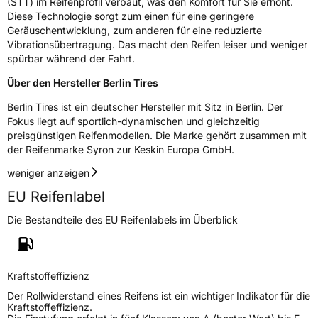
(STT) im Reifenprofil verbaut, was den Komfort für Sie erhöht.
EPREL ID
1078074
Diese Technologie sorgt zum einen für eine geringere
Geräuschentwicklung, zum anderen für eine reduzierte
Allgemeine Produktsicherheit (GPSR)
Vibrationsübertragung. Das macht den Reifen leiser und weniger
spürbar während der Fahrt.
Herstellerkontakt
Berlin Tyres Europa GmbH, Holzhauser
Über den Hersteller Berlin Tires
Strasse 182 13509 Berlin Deutschland,
production@berlintires.com
Berlin Tires ist ein deutscher Hersteller mit Sitz in Berlin. Der
Fokus liegt auf sportlich-dynamischen und gleichzeitig
preisgünstigen Reifenmodellen. Die Marke gehört zusammen mit
der Reifenmarke Syron zur Keskin Europa GmbH.
weniger anzeigen
EU Reifenlabel
Die Bestandteile des EU Reifenlabels im Überblick
Kraftstoffeffizienz
Der Rollwiderstand eines Reifens ist ein wichtiger Indikator für die
Kraftstoffeffizienz.