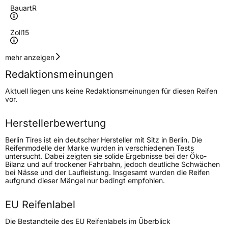
Bauart
R
Zoll
15
Geschwindigkeitsindex
V
mehr anzeigen
Redaktionsmeinungen
Höchstgeschwindigkeit
240 km/h
Aktuell liegen uns keine Redaktionsmeinungen für diesen Reifen
Lastindex
94
vor.
Höchstlast
670 kg
Herstellerbewertung
Berlin Tires ist ein deutscher Hersteller mit Sitz in Berlin. Die
Generelle Merkmale
Reifenmodelle der Marke wurden in verschiedenen Tests
untersucht. Dabei zeigten sie solide Ergebnisse bei der Öko-
Fahrzeugtyp
PKW
Bilanz und auf trockener Fahrbahn, jedoch deutliche Schwächen
bei Nässe und der Laufleistung. Insgesamt wurden die Reifen
Verwendung
Ganzjahresreifen
aufgrund dieser Mängel nur bedingt empfohlen.
Modellname
All Season 2
EU Reifenlabel
Fahrzeugart
PKW & SUV
Die Bestandteile des EU Reifenlabels im Überblick