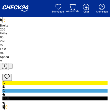
Warenkorb
Merkzettel
Chat
Anmelden
Breite
205
Höhe
65
Zoll
15
Last
94
Speed
V
C
C
71db