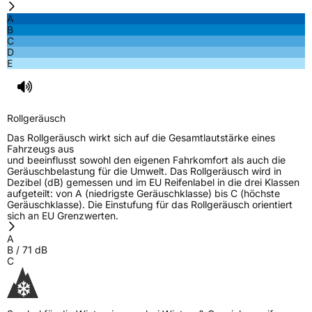
3PMSF / Schneeflockensymbol / Alpine-Symbol
Ja
A
B
C
EPREL ID
2019845
D
E
Allgemeine Produktsicherheit (GPSR)
Herstellerkontakt
Berlin Tyres Europa GmbH, Holzhauser
Strasse 182 13509 Berlin Deutschland,
Rollgeräusch
production@berlintires.com
Das Rollgeräusch wirkt sich auf die Gesamtlautstärke eines
Fahrzeugs aus
und beeinflusst sowohl den eigenen Fahrkomfort als auch die
Geräuschbelastung für die Umwelt. Das Rollgeräusch wird in
Dezibel (dB) gemessen und im EU Reifenlabel in die drei Klassen
aufgeteilt: von A (niedrigste Geräuschklasse) bis C (höchste
Geräuschklasse). Die Einstufung für das Rollgeräusch orientiert
sich an EU Grenzwerten.
A
B
/
71
dB
C