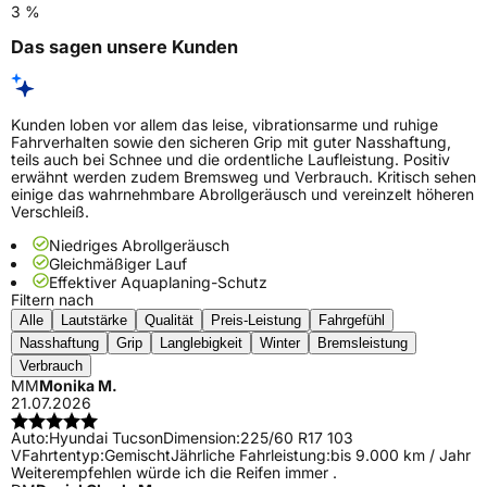
3 %
Das sagen unsere Kunden
Kunden loben vor allem das leise, vibrationsarme und ruhige
Fahrverhalten sowie den sicheren Grip mit guter Nasshaftung,
teils auch bei Schnee und die ordentliche Laufleistung. Positiv
erwähnt werden zudem Bremsweg und Verbrauch. Kritisch sehen
einige das wahrnehmbare Abrollgeräusch und vereinzelt höheren
Verschleiß.
Niedriges Abrollgeräusch
Gleichmäßiger Lauf
Effektiver Aquaplaning-Schutz
Filtern nach
Alle
Lautstärke
Qualität
Preis-Leistung
Fahrgefühl
Nasshaftung
Grip
Langlebigkeit
Winter
Bremsleistung
Verbrauch
MM
Monika M.
21.07.2026
Auto:
Hyundai Tucson
Dimension:
225/60 R17 103
V
Fahrtentyp:
Gemischt
Jährliche Fahrleistung:
bis 9.000 km / Jahr
Weiterempfehlen würde ich die Reifen immer .