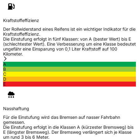
Weitere Eigenschaften
Schlauchtyp
TL
Kraftstoffeffizienz
Der Rollwiderstand eines Reifens ist ein wichtiger Indikator für die
Zustand
Neureifen
Kraftstoffeffizienz.
Die Einstufung erfolgt in fünf Klassen: von A (bester Wert) bis E
(schlechtester Wert). Eine Verbesserung um eine Klasse bedeutet
M+S
Ja
ungefähr eine Einsparung von 0,1 Liter Kraftstoff auf 100
Kilometer.
EU Label
A
B
Effizienz
C
C
D
E
Nasshaftung
C
Rollgeräusch (Klasse)
B
Nasshaftung
Für die Einstufung wird das Bremsen auf nasser Fahrbahn
Rollgeräusch (dB)
71
gemessen.
Die Einstufung erfolgt in die Klassen A (kürzester Bremsweg) bis
Fahrzeugklasse
C1
E (längster Bremsweg). Der Bremsweg verlängert sich je Klasse
um rund 3 bis 6 Meter.