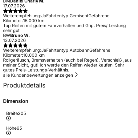
DM
Daniel Charly M.
17.07.2026
Weiterempfehlung:
Ja
Fahrtentyp:
Gemischt
Gefahrene
Kilometer:
15.000 km
Top Reifen mit gutem Fahrverhalten und Grip. Preis/ Leistung
sehr gut
BW
Bruno W.
13.07.2026
Weiterempfehlung:
Ja
Fahrtentyp:
Autobahn
Gefahrene
Kilometer:
10.000 km
Rollgeräusch, Bremsverhalten (auch bei Regen), Verschleiß ,aus
meiner Sicht, gut! Ich werde den Reifen wieder kaufen. Sehr
gutes Preis-Leistungs-Verhältnis.
alle Kundenbewertungen anzeigen
Produktdetails
Dimension
Breite
205
Höhe
65