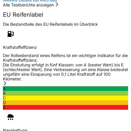
Alle Testberichte anzeigen
3PMSF / Schneeflockensymbol / Alpine-Symbol
Ja
EU Reifenlabel
EPREL ID
1154224
Die Bestandteile des EU Reifenlabels im Überblick
Allgemeine Produktsicherheit (GPSR)
Kraftstoffeffizienz
Herstellerkontakt
MANUFACTURE FRANCAISE DES
PNEUMATIQUES MICHELIN, place des
Der Rollwiderstand eines Reifens ist ein wichtiger Indikator für die
Carmes-Déchaux 23 63000 Clermont-
Kraftstoffeffizienz.
Ferrand Frankreich, contact@tc.michelin.eu
Die Einstufung erfolgt in fünf Klassen: von A (bester Wert) bis E
(schlechtester Wert). Eine Verbesserung um eine Klasse bedeutet
ungefähr eine Einsparung von 0,1 Liter Kraftstoff auf 100
Kilometer.
A
B
C
D
E
Nasshaftung