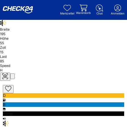
Warenkorb
Merkzettel
Chat
Anmelden
Breite
195
Höhe
55
Zoll
15
Last
85
Speed
H
D
B
69db