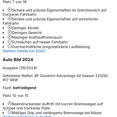
Platz 7 von 16
Sichere und präzise Eigenschaften im Grenzbereich auf
Weitere Eigenschaften
trockener Fahrbahn
Sichere und präzise Eigenschaften auf winterlicher
Schlauchtyp
TL
Fahrbahn
Geringer Abrieb
Geringes Gewicht
Zustand
Neureifen
Niedriger Kraftstoffverbrauch
Schwächen auf nasser Fahrbahn
Durchschnittliche prognostizierte Laufleistung
M+S
Ja
Weitere Details bei ADAC
EU Label
Auto Bild 2024
Ausgabe (39/2024)
Effizienz
D
Getesteter Reifen:
BF Goodrich Advantage All Season 225/50
R17 98W
Nasshaftung
B
Fazit:
befriedigend
Rollgeräusch (Klasse)
A
Platz 10 von 15
Beeindruckender Auftritt mit kurzen Bremswegen auf
Rollgeräusch (dB)
69
Schnee und trockener Piste
Mäßiger Grip und verlängerte Bremswege bei Nässe
Fahrzeugklasse
C1
Weitere Details bei Auto Bild