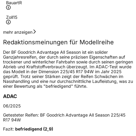
Bauart
R
Zoll
15
Geschwindigkeitsindex
H
mehr anzeigen
Redaktionsmeinungen für Modellreihe
Höchstgeschwindigkeit
210 km/h
Der BF Goodrich Advantage All Season ist ein solider
Lastindex
85
Ganzjahresreifen, der durch seine präzisen Eigenschaften auf
trockener und winterlicher Fahrbahn sowie durch seinen geringen
Abrieb und Kraftstoffverbrauch überzeugt. Im ADAC-Test wurde
Höchstlast
515 kg
das Modell in der Dimension 225/45 R17 94W im Jahr 2025
geprüft. Trotz seiner Stärken zeigt der Reifen Schwächen im
Gewicht (in kg)
8,133 kg
Nasshandling und eine nur durchschnittliche Laufleistung, was zu
einer Bewertung als "befriedigend" führte.
Generelle Merkmale
ADAC
Fahrzeugtyp
PKW
06/2025
Verwendung
Ganzjahresreifen
Getesteter Reifen:
BF Goodrich Advantage All Season 225/45
R17 94W
Modellname
Advantage All Season
Fazit:
befriedigend (2,9)
Fahrzeugart
PKW & SUV