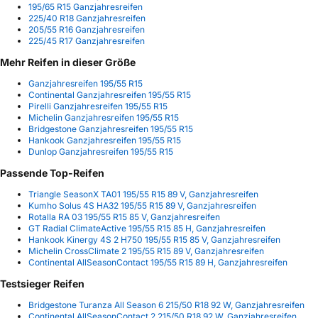
195/65 R15 Ganzjahresreifen
225/40 R18 Ganzjahresreifen
205/55 R16 Ganzjahresreifen
225/45 R17 Ganzjahresreifen
Mehr Reifen in dieser Größe
Ganzjahresreifen 195/55 R15
Continental Ganzjahresreifen 195/55 R15
Pirelli Ganzjahresreifen 195/55 R15
Michelin Ganzjahresreifen 195/55 R15
Bridgestone Ganzjahresreifen 195/55 R15
Hankook Ganzjahresreifen 195/55 R15
Dunlop Ganzjahresreifen 195/55 R15
Passende Top-Reifen
Triangle SeasonX TA01 195/55 R15 89 V, Ganzjahresreifen
Kumho Solus 4S HA32 195/55 R15 89 V, Ganzjahresreifen
Rotalla RA 03 195/55 R15 85 V, Ganzjahresreifen
GT Radial ClimateActive 195/55 R15 85 H, Ganzjahresreifen
Hankook Kinergy 4S 2 H750 195/55 R15 85 V, Ganzjahresreifen
Michelin CrossClimate 2 195/55 R15 89 V, Ganzjahresreifen
Continental AllSeasonContact 195/55 R15 89 H, Ganzjahresreifen
Testsieger Reifen
Bridgestone Turanza All Season 6 215/50 R18 92 W, Ganzjahresreifen
Continental AllSeasonContact 2 215/50 R18 92 W, Ganzjahresreifen