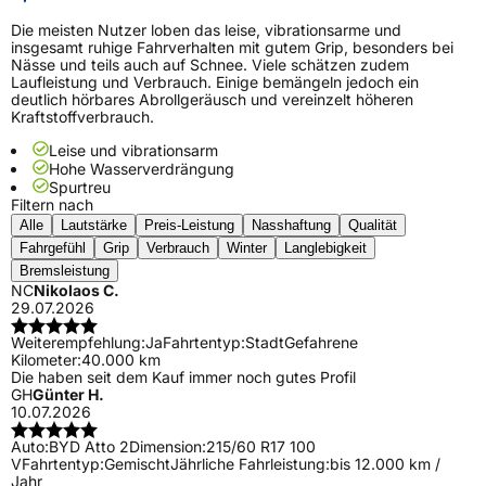
Die meisten Nutzer loben das leise, vibrationsarme und
insgesamt ruhige Fahrverhalten mit gutem Grip, besonders bei
Nässe und teils auch auf Schnee. Viele schätzen zudem
Laufleistung und Verbrauch. Einige bemängeln jedoch ein
deutlich hörbares Abrollgeräusch und vereinzelt höheren
Kraftstoffverbrauch.
Leise und vibrationsarm
Hohe Wasserverdrängung
Spurtreu
Filtern nach
Alle
Lautstärke
Preis-Leistung
Nasshaftung
Qualität
Fahrgefühl
Grip
Verbrauch
Winter
Langlebigkeit
Bremsleistung
NC
Nikolaos C.
29.07.2026
Weiterempfehlung:
Ja
Fahrtentyp:
Stadt
Gefahrene
Kilometer:
40.000 km
Die haben seit dem Kauf immer noch gutes Profil
GH
Günter H.
10.07.2026
Auto:
BYD Atto 2
Dimension:
215/60 R17 100
V
Fahrtentyp:
Gemischt
Jährliche Fahrleistung:
bis 12.000 km /
Jahr