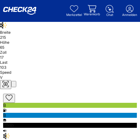
Warenkorb
Merkzettel
Chat
Anmelden
Breite
215
Höhe
65
Zoll
17
Last
103
Speed
V
B
B
70db