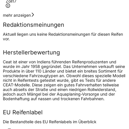
Zoll
17
Geschwindigkeitsindex
V
mehr anzeigen
Redaktionsmeinungen
Höchstgeschwindigkeit
240 km/h
Aktuell liegen uns keine Redaktionsmeinungen für diesen Reifen
Lastindex
103
vor.
Höchstlast
875 kg
Herstellerbewertung
Ceat ist einer von Indiens führenden Reifenproduzenten und
Generelle Merkmale
wurde im Jahr 1958 gegründet. Das Unternehmen verkauft seine
Produkte in über 110 Länder und bietet ein breites Sortiment für
Fahrzeugtyp
PKW
verschiedene Fahrzeugtypen an. Obwohl dieses spezielle Modell
nicht in Reifentests getestet wurde, gibt es Tests für andere
Verwendung
Ganzjahresreifen
CEAT-Modelle. Diese zeigen ein gutes Fahrverhalten teilweise
auch abseits der Straße und einen niedrigen Rollwiderstand,
Modellname
4 SeasonDrive Plus
jedoch auch Mängel bei der Aquaplaning-Vorsorge und der
Bodenhaftung auf nassen und trockenen Fahrbahnen.
Fahrzeugart
PKW & SUV
EU Reifenlabel
Weitere Eigenschaften
Die Bestandteile des EU Reifenlabels im Überblick
Schlauchtyp
TL