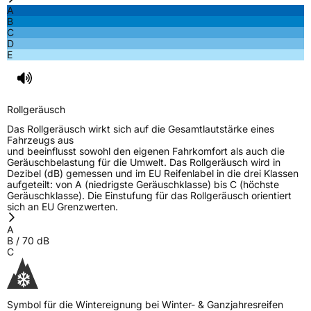
A
B
C
EPREL ID
1680105
D
E
Allgemeine Produktsicherheit (GPSR)
Herstellerkontakt
CEAT LTD, Kurhessenstr 15 64546
Moerfelden Walldorf Deutschland,
Rollgeräusch
jagdish.makwana@ceat.com
Das Rollgeräusch wirkt sich auf die Gesamtlautstärke eines
Fahrzeugs aus
und beeinflusst sowohl den eigenen Fahrkomfort als auch die
Geräuschbelastung für die Umwelt. Das Rollgeräusch wird in
Dezibel (dB) gemessen und im EU Reifenlabel in die drei Klassen
aufgeteilt: von A (niedrigste Geräuschklasse) bis C (höchste
Geräuschklasse). Die Einstufung für das Rollgeräusch orientiert
sich an EU Grenzwerten.
A
B
/
70
dB
C
Symbol für die Wintereignung bei Winter- & Ganzjahresreifen