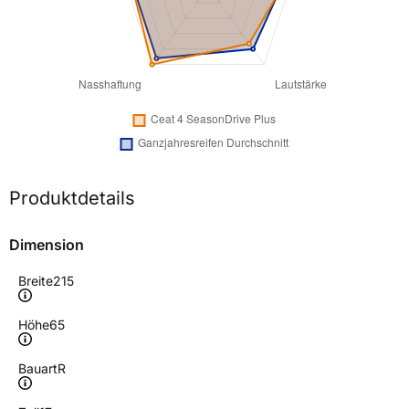
Produktdetails
Dimension
Breite
215
Höhe
65
Bauart
R