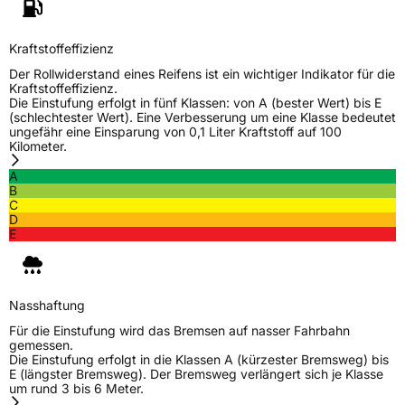
Zustand
Neureifen
Kraftstoffeffizienz
Der Rollwiderstand eines Reifens ist ein wichtiger Indikator für die
M+S
Ja
Kraftstoffeffizienz.
Die Einstufung erfolgt in fünf Klassen: von A (bester Wert) bis E
Verstärkt
XL
(schlechtester Wert). Eine Verbesserung um eine Klasse bedeutet
ungefähr eine Einsparung von 0,1 Liter Kraftstoff auf 100
Kilometer.
EU Label
A
B
Effizienz
B
C
D
E
Nasshaftung
B
Rollgeräusch (Klasse)
B
Nasshaftung
Für die Einstufung wird das Bremsen auf nasser Fahrbahn
Rollgeräusch (dB)
70
gemessen.
Die Einstufung erfolgt in die Klassen A (kürzester Bremsweg) bis
Fahrzeugklasse
C1
E (längster Bremsweg). Der Bremsweg verlängert sich je Klasse
um rund 3 bis 6 Meter.
3PMSF / Schneeflockensymbol / Alpine-Symbol
Ja