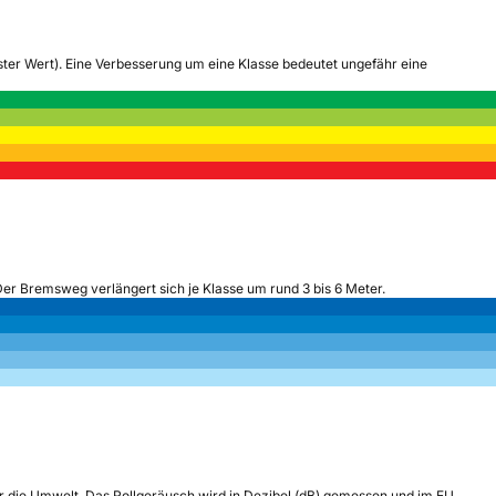
tester Wert). Eine Verbesserung um eine Klasse bedeutet ungefähr eine
Der Bremsweg verlängert sich je Klasse um rund 3 bis 6 Meter.
r die Umwelt. Das Rollgeräusch wird in Dezibel (dB) gemessen und im EU