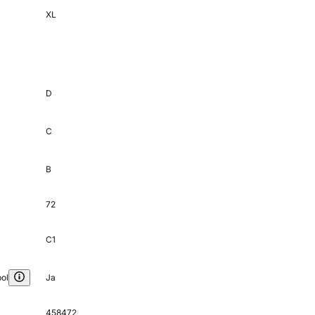
XL
D
C
B
72
C1
ol
Ja
458472