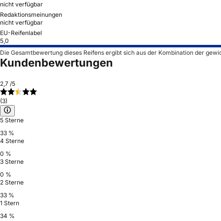
nicht verfügbar
Redaktionsmeinungen
nicht verfügbar
EU-Reifenlabel
5,0
Die Gesamtbewertung dieses Reifens ergibt sich aus der Kombination der gewi
Kundenbewertungen
2,7
/5
(3)
5 Sterne
33 %
4 Sterne
0 %
3 Sterne
0 %
2 Sterne
33 %
1 Stern
34 %