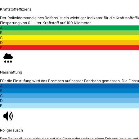
Kraftstoffeffizienz
Der Rollwiderstand eines Reifens ist ein wichtiger Indikator für die Kraftstoffeffi
Einsparung von 0,1 Liter Kraftstoff auf 100 Kilometer.
A
B
C
D
E
Nasshaftung
Für die Einstufung wird das Bremsen auf nasser Fahrbahn gemessen.
Die Einst
A
B
C
D
E
Rollgeräusch
Das Rollgeräusch wirkt sich auf die Gesamtlautstärke eines Fahrzeugs aus
und 