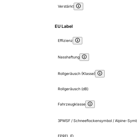
Verstärkt
EU Label
Effizienz
Nasshaftung
Rollgeräusch (Klasse)
Rollgeräusch (dB)
Fahrzeugklasse
3PMSF / Schneeflockensymbol / Alpine-Symb
EPREL ID