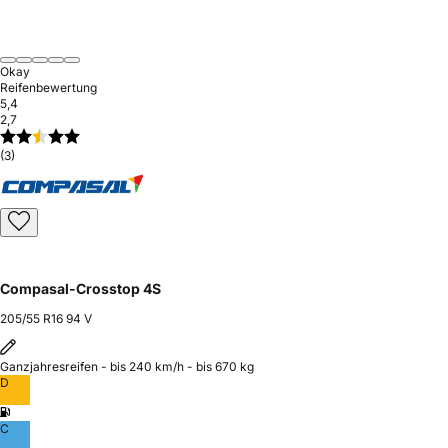
Okay
Reifenbewertung
5,4
2,7
(3)
Compasal-Crosstop 4S
205/55 R16 94 V
Ganzjahresreifen - bis 240 km/h - bis 670 kg
D
C