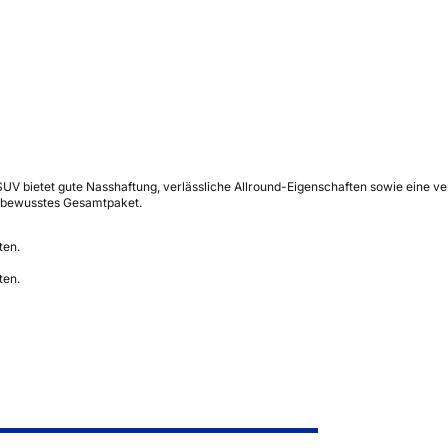
 bietet gute Nasshaftung, verlässliche Allround-Eigenschaften sowie eine vers
isbewusstes Gesamtpaket.
ten.
ten.