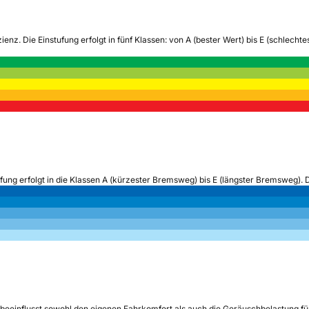
zienz.
Die Einstufung erfolgt in fünf Klassen: von A (bester Wert) bis E (schlech
ufung erfolgt in die Klassen A (kürzester Bremsweg) bis E (längster Bremsweg). 
beeinflusst sowohl den eigenen Fahrkomfort als auch die Geräuschbelastung fü