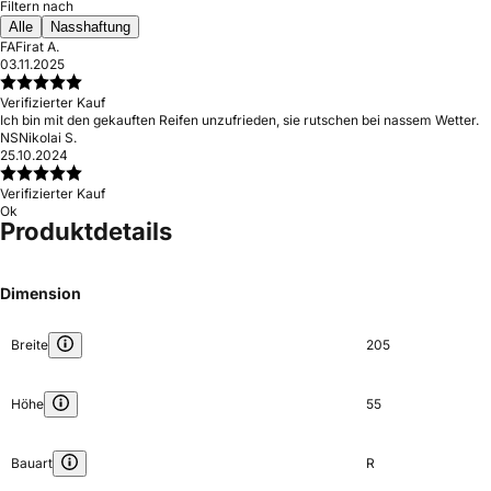
Filtern nach
Alle
Nasshaftung
FA
Firat A.
03.11.2025
Verifizierter Kauf
Ich bin mit den gekauften Reifen unzufrieden, sie rutschen bei nassem Wetter.
NS
Nikolai S.
25.10.2024
Verifizierter Kauf
Ok
Produktdetails
Dimension
Breite
205
Höhe
55
Bauart
R