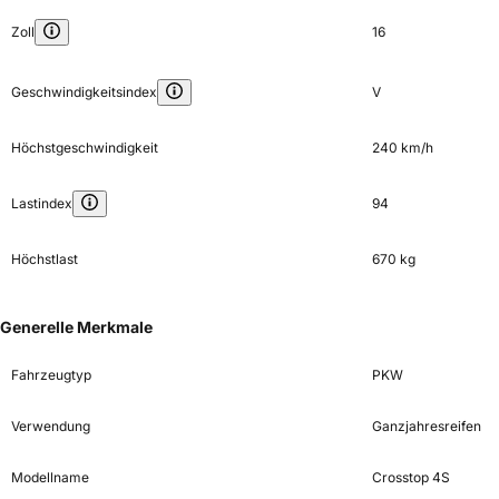
Zoll
16
Geschwindigkeitsindex
V
Höchstgeschwindigkeit
240 km/h
Lastindex
94
Höchstlast
670 kg
Generelle Merkmale
Fahrzeugtyp
PKW
Verwendung
Ganzjahresreifen
Modellname
Crosstop 4S