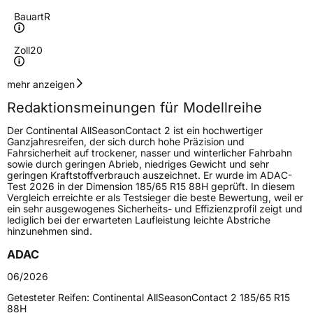
Bauart
R
Zoll
20
Geschwindigkeitsindex
Y
mehr anzeigen
Redaktionsmeinungen für Modellreihe
Höchstgeschwindigkeit
300 km/h
Der Continental AllSeasonContact 2 ist ein hochwertiger
Lastindex
110
Ganzjahresreifen, der sich durch hohe Präzision und
Fahrsicherheit auf trockener, nasser und winterlicher Fahrbahn
sowie durch geringen Abrieb, niedriges Gewicht und sehr
Höchstlast
1060 kg
geringen Kraftstoffverbrauch auszeichnet. Er wurde im ADAC-
Test 2026 in der Dimension 185/65 R15 88H geprüft. In diesem
Gewicht (in kg)
12,418 kg
Vergleich erreichte er als Testsieger die beste Bewertung, weil er
ein sehr ausgewogenes Sicherheits- und Effizienzprofil zeigt und
lediglich bei der erwarteten Laufleistung leichte Abstriche
Generelle Merkmale
hinzunehmen sind.
Fahrzeugtyp
PKW
ADAC
Verwendung
Ganzjahresreifen
06/2026
Modellname
AllSeasonContact 2
Getesteter Reifen:
Continental AllSeasonContact 2 185/65 R15
88H
Fahrzeugart
PKW & SUV