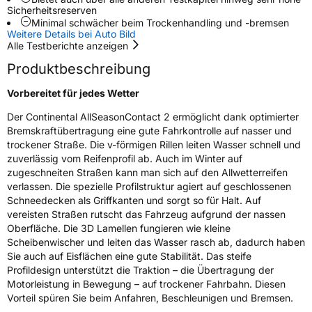
Sicherheitsreserven
Rollgeräusch (Klasse)
B
Minimal schwächer beim Trockenhandling und -bremsen
Weitere Details bei Auto Bild
Alle Testberichte anzeigen
Rollgeräusch (dB)
72
Produktbeschreibung
Fahrzeugklasse
C1
Vorbereitet für jedes Wetter
3PMSF / Schneeflockensymbol / Alpine-Symbol
Ja
Der Continental AllSeasonContact 2 ermöglicht dank optimierter
Bremskraftübertragung eine gute Fahrkontrolle auf nasser und
EPREL ID
1226663
trockener Straße. Die v-förmigen Rillen leiten Wasser schnell und
zuverlässig vom Reifenprofil ab. Auch im Winter auf
Allgemeine Produktsicherheit (GPSR)
zugeschneiten Straßen kann man sich auf den Allwetterreifen
verlassen. Die spezielle Profilstruktur agiert auf geschlossenen
Herstellerkontakt
Continental Reifen Deutschland GmbH
Schneedecken als Griffkanten und sorgt so für Halt. Auf
Continental-Plaza 1 30173 Hannover
Deutschland,
vereisten Straßen rutscht das Fahrzeug aufgrund der nassen
customerservice_tires@conti.de
Oberfläche. Die 3D Lamellen fungieren wie kleine
Scheibenwischer und leiten das Wasser rasch ab, dadurch haben
Sie auch auf Eisflächen eine gute Stabilität. Das steife
Profildesign unterstützt die Traktion – die Übertragung der
Motorleistung in Bewegung – auf trockener Fahrbahn. Diesen
Vorteil spüren Sie beim Anfahren, Beschleunigen und Bremsen.