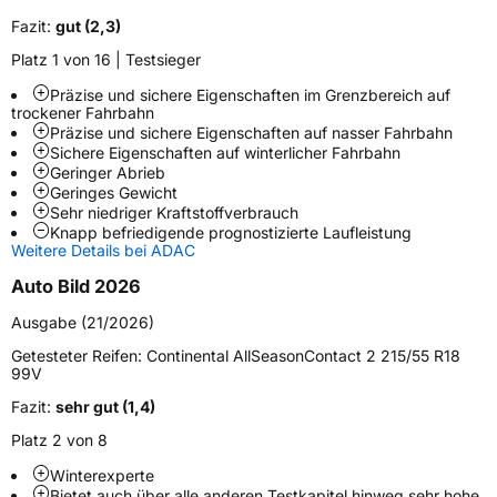
Fazit:
gut (2,3)
Platz 1 von 16 | Testsieger
Weitere Eigenschaften
Präzise und sichere Eigenschaften im Grenzbereich auf
Schlauchtyp
TL
trockener Fahrbahn
Präzise und sichere Eigenschaften auf nasser Fahrbahn
Sichere Eigenschaften auf winterlicher Fahrbahn
Zustand
Neureifen
Geringer Abrieb
Geringes Gewicht
Sehr niedriger Kraftstoffverbrauch
M+S
Ja
Knapp befriedigende prognostizierte Laufleistung
Verstärkt
XL
Weitere Details bei ADAC
Auto Bild 2026
Elektro
Ja
Ausgabe (21/2026)
Getesteter Reifen:
Continental AllSeasonContact 2 215/55 R18
EU Label
99V
Fazit:
sehr gut (1,4)
Effizienz
B
Platz 2 von 8
Nasshaftung
B
Winterexperte
Bietet auch über alle anderen Testkapitel hinweg sehr hohe