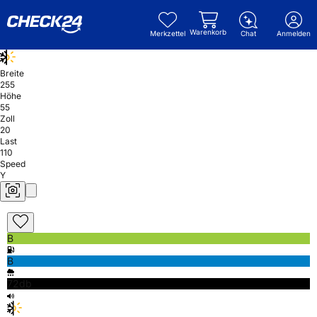
Warenkorb
Merkzettel
Chat
Anmelden
Breite
255
Höhe
55
Zoll
20
Last
110
Speed
Y
B
B
72db