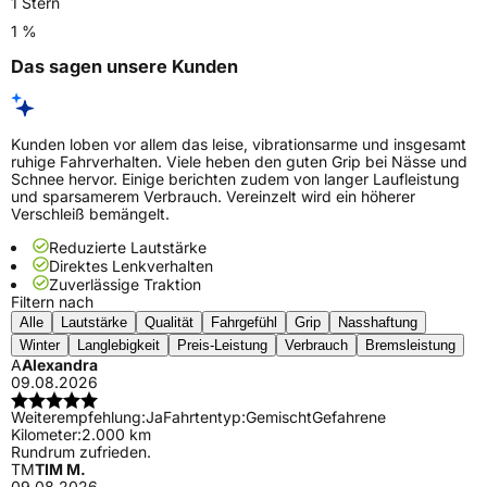
1 Stern
1 %
Das sagen unsere Kunden
Kunden loben vor allem das leise, vibrationsarme und insgesamt
ruhige Fahrverhalten. Viele heben den guten Grip bei Nässe und
Schnee hervor. Einige berichten zudem von langer Laufleistung
und sparsamerem Verbrauch. Vereinzelt wird ein höherer
Verschleiß bemängelt.
Reduzierte Lautstärke
Direktes Lenkverhalten
Zuverlässige Traktion
Filtern nach
Alle
Lautstärke
Qualität
Fahrgefühl
Grip
Nasshaftung
Winter
Langlebigkeit
Preis-Leistung
Verbrauch
Bremsleistung
A
Alexandra
09.08.2026
Weiterempfehlung:
Ja
Fahrtentyp:
Gemischt
Gefahrene
Kilometer:
2.000 km
Rundrum zufrieden.
TM
TIM M.
09.08.2026