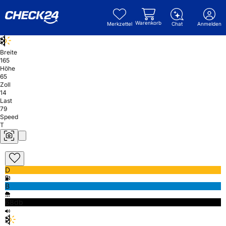
Warenkorb
Merkzettel
Chat
Anmelden
Breite
165
Höhe
65
Zoll
14
Last
79
Speed
T
D
B
68db