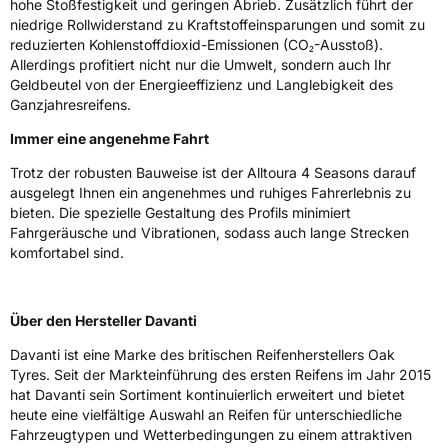
hohe Stoßfestigkeit und geringen Abrieb. Zusätzlich führt der
3PMSF / Schneeflockensymbol / Alpine-Symbol
Ja
niedrige Rollwiderstand zu Kraftstoffeinsparungen und somit zu
reduzierten Kohlenstoffdioxid-Emissionen (
CO₂-Ausstoß).
Allerdings profitiert nicht nur die Umwelt, sondern auch Ihr
EPREL ID
1174305
Geldbeutel von der Energieeffizienz und Langlebigkeit des
Ganzjahresreifens.
Allgemeine Produktsicherheit (GPSR)
Immer eine angenehme Fahrt
Herstellerkontakt
Davanti World B.V., Keizersgrach 62-64 1015
CS Amsterdam Netherlands, info@davanti-
Trotz der robusten Bauweise ist der Alltoura 4 Seasons darauf
tyres.com
ausgelegt Ihnen ein angenehmes und ruhiges Fahrerlebnis zu
bieten. Die spezielle Gestaltung des Profils minimiert
Fahrgeräusche und Vibrationen, sodass auch lange Strecken
komfortabel sind.
Über den Hersteller Davanti
Davanti ist eine Marke des britischen Reifenherstellers Oak
Tyres. Seit der Markteinführung des ersten Reifens im Jahr 2015
hat Davanti sein Sortiment kontinuierlich erweitert und bietet
heute eine vielfältige Auswahl an Reifen für unterschiedliche
Fahrzeugtypen und Wetterbedingungen zu einem attraktiven