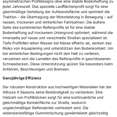
asymmetrischen Profildesigns über eine stabile Bodenhaftung zu
jeder Jahreszeit. Das spezielle Laufflächenprofil sorgt für eine
Weitere Eigenschaften
gleichmäßige Verteilung der Aufstandsfläche und optimiert die
Traktion – die Übertragung der Motorleistung in Bewegung – auf
Schlauchtyp
TL
nassen, trockenen und winterlichen Fahrbahnen. Die äußere
Seite des kombinierten Reifenprofils ist für eine stabile
Zustand
Neureifen
Bodenhaftung auf trockenem Untergrund optimiert, während die
Innenseite auf nasse und verschneite Straßen spezialisiert ist.
Tiefe Profilrillen leiten Wasser bei Nässe effektiv ab, senken das
M+S
Ja
Risiko von Aquaplaning und unterstützen den Bodenkontakt. Um
bei winterlichen Bedingungen nicht den Halt zu verlieren,
EU Label
verzahnen sich die Lamellen des Reifenprofils in geschlossenen
Schneedecken. Diese Unterstützung spüren Sie besonders beim
Effizienz
D
Anfahren, Beschleunigen und Bremsen.
Nasshaftung
B
Ganzjährige Effizienz
Der robusten Konstruktion aus hochwertigen Materialien hat der
Rollgeräusch (Klasse)
A
Alltoura 4 Seasons seine Beständigkeit zu verdanken. Eine
Vielzahl von Profilblöcken sorgt für eine kontinuierliche und
gleichmäßige Kontaktfläche zur Straße, wodurch
Rollgeräusch (dB)
68
ungleichmäßiger Reifenabrieb verhindert wird. Die
Fahrzeugklasse
C1
widerstandsfähige Gummimischung gewährleistet gleichzeitig