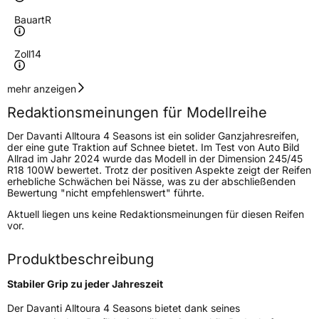
Bauart
R
Zoll
14
Geschwindigkeitsindex
T
mehr anzeigen
Redaktionsmeinungen für Modellreihe
Höchstgeschwindigkeit
190 km/h
Der Davanti Alltoura 4 Seasons ist ein solider Ganzjahresreifen,
Lastindex
79
der eine gute Traktion auf Schnee bietet. Im Test von Auto Bild
Allrad im Jahr 2024 wurde das Modell in der Dimension 245/45
R18 100W bewertet. Trotz der positiven Aspekte zeigt der Reifen
Höchstlast
437 kg
erhebliche Schwächen bei Nässe, was zu der abschließenden
Bewertung "nicht empfehlenswert" führte.
Generelle Merkmale
Aktuell liegen uns keine Redaktionsmeinungen für diesen Reifen
vor.
Fahrzeugtyp
PKW
Produktbeschreibung
Verwendung
Ganzjahresreifen
Modellname
Alltoura 4 Seasons
Stabiler Grip zu jeder Jahreszeit
Fahrzeugart
PKW & SUV
Der Davanti Alltoura 4 Seasons bietet dank seines