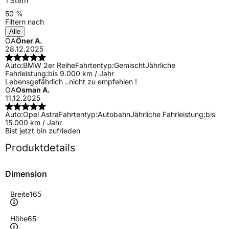
1 Stern
50 %
Filtern nach
Alle
ÖA
Öner A.
28.12.2025
Auto:
BMW 2er Reihe
Fahrtentyp:
Gemischt
Jährliche
Fahrleistung:
bis 9.000 km / Jahr
Lebensgefährlich ..nicht zu empfehlen !
OA
Osman A.
11.12.2025
Auto:
Opel Astra
Fahrtentyp:
Autobahn
Jährliche Fahrleistung:
bis
15.000 km / Jahr
Bist jetzt bin zufrieden
Produktdetails
Dimension
Breite
165
Höhe
65