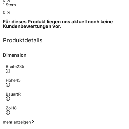
0 %
1 Stern
0 %
Für dieses Produkt liegen uns aktuell noch keine
Kundenbewertungen
vor.
Produktdetails
Dimension
Breite
235
Höhe
45
Bauart
R
Zoll
18
Geschwindigkeitsindex
W
mehr anzeigen