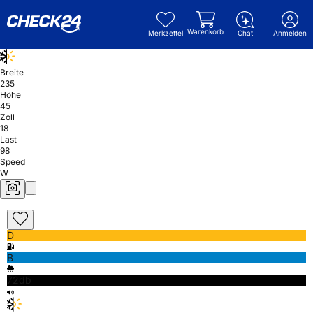
Warenkorb
Merkzettel
Chat
Anmelden
Breite
235
Höhe
45
Zoll
18
Last
98
Speed
W
D
B
72db