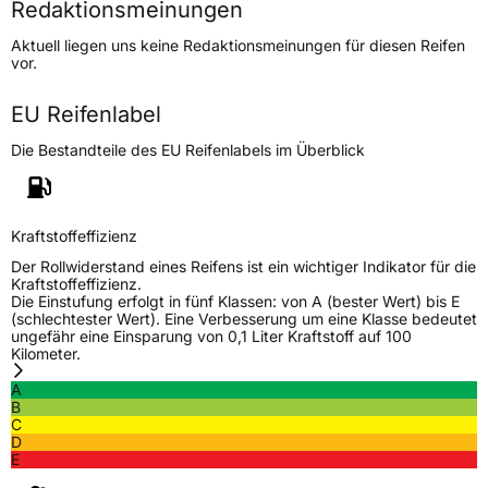
Redaktionsmeinungen
Höchstgeschwindigkeit
270 km/h
Aktuell liegen uns keine Redaktionsmeinungen für diesen Reifen
Lastindex
98
vor.
Höchstlast
750 kg
EU Reifenlabel
Die Bestandteile des EU Reifenlabels im Überblick
Generelle Merkmale
Fahrzeugtyp
PKW
Verwendung
Ganzjahresreifen
Kraftstoffeffizienz
Modellname
DLA01
Der Rollwiderstand eines Reifens ist ein wichtiger Indikator für die
Kraftstoffeffizienz.
Fahrzeugart
PKW & SUV
Die Einstufung erfolgt in fünf Klassen: von A (bester Wert) bis E
(schlechtester Wert). Eine Verbesserung um eine Klasse bedeutet
ungefähr eine Einsparung von 0,1 Liter Kraftstoff auf 100
Kilometer.
Weitere Eigenschaften
A
Schlauchtyp
TL
B
C
D
Zustand
Neureifen
E