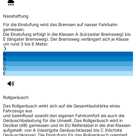
M+S
Ja
Verstärkt
XL
Nasshaftung
Für die Einstufung wird das Bremsen auf nasser Fahrbahn
gemessen.
EU Label
Die Einstufung erfolgt in die Klassen A (kürzester Bremsweg) bis
E (längster Bremsweg). Der Bremsweg verlängert sich je Klasse
um rund 3 bis 6 Meter.
Effizienz
D
A
B
Nasshaftung
B
C
D
E
Rollgeräusch (Klasse)
B
Rollgeräusch (dB)
72
Rollgeräusch
Fahrzeugklasse
C1
Das Rollgeräusch wirkt sich auf die Gesamtlautstärke eines
Fahrzeugs aus
3PMSF / Schneeflockensymbol / Alpine-Symbol
Ja
und beeinflusst sowohl den eigenen Fahrkomfort als auch die
Geräuschbelastung für die Umwelt. Das Rollgeräusch wird in
Dezibel (dB) gemessen und im EU Reifenlabel in die drei Klassen
EPREL ID
1052820
aufgeteilt: von A (niedrigste Geräuschklasse) bis C (höchste
Geräuschklasse). Die Einstufung für das Rollgeräusch orientiert