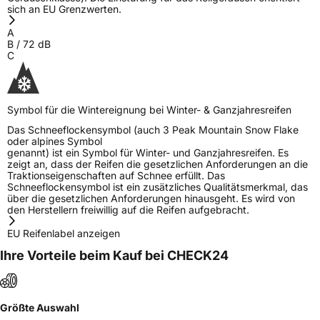
Allgemeine Produktsicherheit (GPSR)
sich an EU Grenzwerten.
A
Herstellerkontakt
DOUBLESTAR EUROPE B.V., Joop
B
/
72
dB
Geesinkweg 901 Niederlande,
C
overseas@doublestar.com.cn
Symbol für die Wintereignung bei Winter- & Ganzjahresreifen
Das Schneeflockensymbol (auch 3 Peak Mountain Snow Flake
oder alpines Symbol
genannt) ist ein Symbol für Winter- und Ganzjahresreifen. Es
zeigt an, dass der Reifen die gesetzlichen Anforderungen an die
Traktionseigenschaften auf Schnee erfüllt. Das
Schneeflockensymbol ist ein zusätzliches Qualitätsmerkmal, das
über die gesetzlichen Anforderungen hinausgeht. Es wird von
den Herstellern freiwillig auf die Reifen aufgebracht.
EU Reifenlabel anzeigen
Ihre Vorteile beim Kauf bei CHECK24
Größte Auswahl