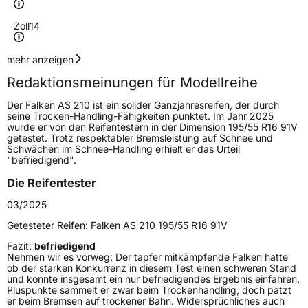
Zoll
14
Geschwindigkeitsindex
T
mehr anzeigen
Redaktionsmeinungen für Modellreihe
Höchstgeschwindigkeit
190 km/h
Der Falken AS 210 ist ein solider Ganzjahresreifen, der durch
Lastindex
84
seine Trocken-Handling-Fähigkeiten punktet. Im Jahr 2025
wurde er von den Reifentestern in der Dimension 195/55 R16 91V
getestet. Trotz respektabler Bremsleistung auf Schnee und
Höchstlast
500 kg
Schwächen im Schnee-Handling erhielt er das Urteil
"befriedigend".
Gewicht (in kg)
7 kg
Die Reifentester
Generelle Merkmale
03/2025
Fahrzeugtyp
PKW
Getesteter Reifen:
Falken AS 210 195/55 R16 91V
Verwendung
Ganzjahresreifen
Fazit:
befriedigend
Nehmen wir es vorweg: Der tapfer mitkämpfende Falken hatte
Modellname
AS 210
ob der starken Konkurrenz in diesem Test einen schweren Stand
und konnte insgesamt ein nur befriedigendes Ergebnis einfahren.
Fahrzeugart
PKW & SUV
Pluspunkte sammelt er zwar beim Trockenhandling, doch patzt
er beim Bremsen auf trockener Bahn. Widersprüchliches auch