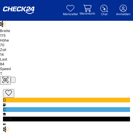
Warenkorb
Merkzettel
Chat
Anmelden
Breite
175
Höhe
70
Zoll
14
Last
84
Speed
T
D
C
71db