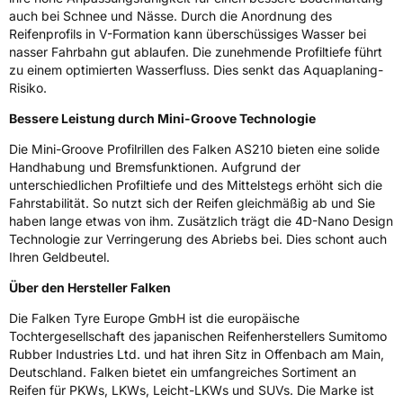
3PMSF / Schneeflockensymbol / Alpine-Symbol
Ja
auch bei Schnee und Nässe. Durch die Anordnung des
Reifenprofils in V-Formation kann überschüssiges Wasser bei
nasser Fahrbahn gut ablaufen. Die zunehmende Profiltiefe führt
Eisgrip
Nein
zu einem optimierten Wasserfluss. Dies senkt das Aquaplaning-
EPREL ID
451136
Risiko.
Bessere Leistung durch Mini-Groove Technologie
Allgemeine Produktsicherheit (GPSR)
Die Mini-Groove Profilrillen des Falken AS210 bieten eine solide
Herstellerkontakt
Falken Tyre Europe GmbH, Berliner Strasse
Handhabung und Bremsfunktionen. Aufgrund der
74-76 63065 Offenbach am Main
unterschiedlichen Profiltiefe und des Mittelstegs erhöht sich die
Deutschland, info@falkentyre.com
Fahrstabilität. So nutzt sich der Reifen gleichmäßig ab und Sie
haben lange etwas von ihm. Zusätzlich trägt die 4D-Nano Design
Technologie zur Verringerung des Abriebs bei. Dies schont auch
Ihren Geldbeutel.
Über den Hersteller Falken
Die Falken Tyre Europe GmbH ist die europäische
Tochtergesellschaft des japanischen Reifenherstellers Sumitomo
Rubber Industries Ltd. und hat ihren Sitz in Offenbach am Main,
Deutschland. Falken bietet ein umfangreiches Sortiment an
Reifen für PKWs, LKWs, Leicht-LKWs und SUVs. Die Marke ist