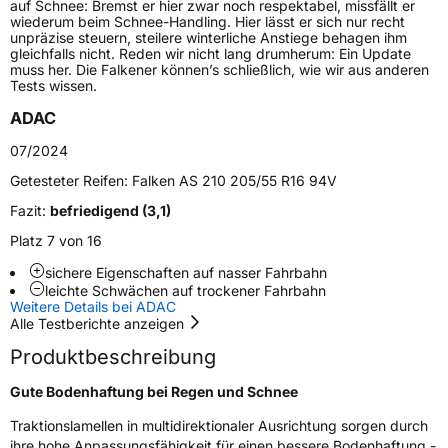
auf Schnee: Bremst er hier zwar noch respektabel, missfällt er
wiederum beim Schnee-Handling. Hier lässt er sich nur recht
Weitere Eigenschaften
unpräzise steuern, steilere winterliche Anstiege behagen ihm
gleichfalls nicht. Reden wir nicht lang drumherum: Ein Update
Schlauchtyp
TL
muss her. Die Falkener können’s schließlich, wie wir aus anderen
Tests wissen.
Zustand
Neureifen
ADAC
07/2024
M+S
Ja
Getesteter Reifen:
Falken AS 210 205/55 R16 94V
EU Label
Fazit:
befriedigend (3,1)
Platz 7 von 16
Effizienz
D
sichere Eigenschaften auf nasser Fahrbahn
Nasshaftung
C
leichte Schwächen auf trockener Fahrbahn
Weitere Details bei ADAC
Alle Testberichte anzeigen
Rollgeräusch (Klasse)
B
Produktbeschreibung
Rollgeräusch (dB)
71
Gute Bodenhaftung bei Regen und Schnee
Fahrzeugklasse
C1
Traktionslamellen in multidirektionaler Ausrichtung sorgen durch
ihre hohe Anpassungsfähigkeit für einen bessere Bodenhaftung -