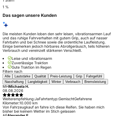
1 Stern
1 %
Das sagen unsere Kunden
Die meisten Kunden loben den sehr leisen, vibrationsarmen Lauf
und das ruhige Fahrverhalten mit gutem Grip, auch auf nasser
Fahrbahn und bei Schnee sowie die ordentliche Laufleistung.
Einige bemerken jedoch hörbares Abrollgeräusch, teils höheren
Verbrauch und vereinzelt stärkeren Verschleiß.
Leise und vibrationsarm
Zuverlässige Traktion
Gute Traktion im Regen
Filtern nach
Alle
Lautstärke
Qualität
Preis-Leistung
Grip
Fahrgefühl
Nasshaftung
Langlebigkeit
Winter
Verbrauch
Bremsleistung
MH
Michaela H.
08.08.2026
Weiterempfehlung:
Ja
Fahrtentyp:
Gemischt
Gefahrene
Kilometer:
10.000 km
Von Fahrzeugkauf an fahre ich diese Reifen. Sie haben mich
bisher bei keinem Wetter im Stich gelassen
AE
Alexander E.