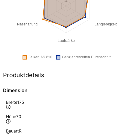
Produktdetails
Dimension
Breite
175
Höhe
70
Bauart
R