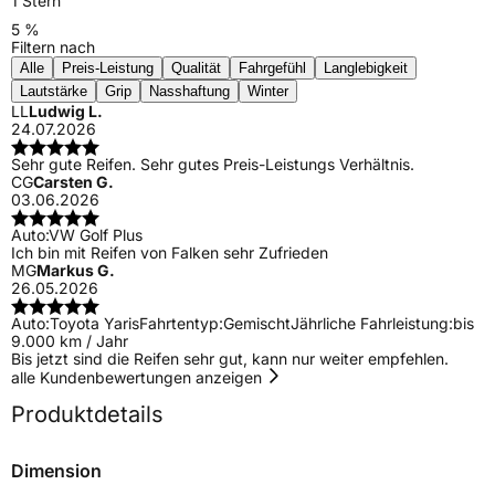
1 Stern
5 %
Filtern nach
Alle
Preis-Leistung
Qualität
Fahrgefühl
Langlebigkeit
Lautstärke
Grip
Nasshaftung
Winter
LL
Ludwig L.
24.07.2026
Sehr gute Reifen. Sehr gutes Preis-Leistungs Verhältnis.
CG
Carsten G.
03.06.2026
Auto:
VW Golf Plus
Ich bin mit Reifen von Falken sehr Zufrieden
MG
Markus G.
26.05.2026
Auto:
Toyota Yaris
Fahrtentyp:
Gemischt
Jährliche Fahrleistung:
bis
9.000 km / Jahr
Bis jetzt sind die Reifen sehr gut, kann nur weiter empfehlen.
alle Kundenbewertungen anzeigen
Produktdetails
Dimension