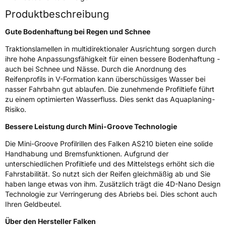
Rollgeräusch (Klasse)
B
Produktbeschreibung
Rollgeräusch (dB)
69
Gute Bodenhaftung bei Regen und Schnee
Fahrzeugklasse
C1
Traktionslamellen in multidirektionaler Ausrichtung sorgen durch
ihre hohe Anpassungsfähigkeit für einen bessere Bodenhaftung -
auch bei Schnee und Nässe. Durch die Anordnung des
3PMSF / Schneeflockensymbol / Alpine-Symbol
Ja
Reifenprofils in V-Formation kann überschüssiges Wasser bei
nasser Fahrbahn gut ablaufen. Die zunehmende Profiltiefe führt
EPREL ID
443563
zu einem optimierten Wasserfluss. Dies senkt das Aquaplaning-
Risiko.
Allgemeine Produktsicherheit (GPSR)
Bessere Leistung durch Mini-Groove Technologie
Herstellerkontakt
Falken Tyre Europe GmbH, Berliner Strasse
74-76 63065 Offenbach am Main
Die Mini-Groove Profilrillen des Falken AS210 bieten eine solide
Deutschland, info@falkentyre.com
Handhabung und Bremsfunktionen. Aufgrund der
unterschiedlichen Profiltiefe und des Mittelstegs erhöht sich die
Fahrstabilität. So nutzt sich der Reifen gleichmäßig ab und Sie
haben lange etwas von ihm. Zusätzlich trägt die 4D-Nano Design
Technologie zur Verringerung des Abriebs bei. Dies schont auch
Ihren Geldbeutel.
Über den Hersteller Falken