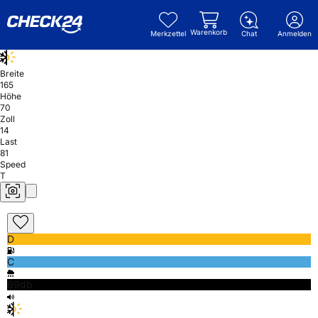
Warenkorb
Merkzettel
Chat
Anmelden
Breite
165
Höhe
70
Zoll
14
Last
81
Speed
T
D
C
69db