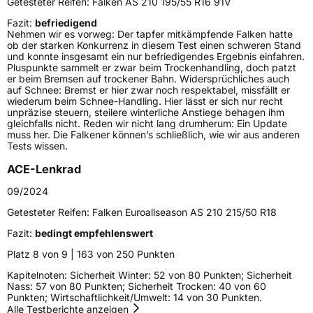
Getesteter Reifen:
Falken AS 210 195/55 R16 91V
Verwendung
Ganzjahresreifen
Fazit:
befriedigend
Nehmen wir es vorweg: Der tapfer mitkämpfende Falken hatte
Modellname
Euroallseason AS 210
ob der starken Konkurrenz in diesem Test einen schweren Stand
und konnte insgesamt ein nur befriedigendes Ergebnis einfahren.
Fahrzeugart
PKW & SUV
Pluspunkte sammelt er zwar beim Trockenhandling, doch patzt
er beim Bremsen auf trockener Bahn. Widersprüchliches auch
auf Schnee: Bremst er hier zwar noch respektabel, missfällt er
wiederum beim Schnee-Handling. Hier lässt er sich nur recht
Weitere Eigenschaften
unpräzise steuern, steilere winterliche Anstiege behagen ihm
gleichfalls nicht. Reden wir nicht lang drumherum: Ein Update
Schlauchtyp
TL
muss her. Die Falkener können’s schließlich, wie wir aus anderen
Tests wissen.
Zustand
Neureifen
ACE-Lenkrad
09/2024
M+S
Ja
Getesteter Reifen:
Falken Euroallseason AS 210 215/50 R18
EU Label
Fazit:
bedingt empfehlenswert
Platz 8 von 9 | 163 von 250 Punkten
Effizienz
D
Kapitelnoten: Sicherheit Winter: 52 von 80 Punkten; Sicherheit
Nass: 57 von 80 Punkten; Sicherheit Trocken: 40 von 60
Nasshaftung
C
Punkten; Wirtschaftlichkeit/Umwelt: 14 von 30 Punkten.
Alle Testberichte anzeigen