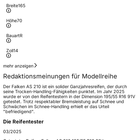
Breite
165
Höhe
70
Bauart
R
Zoll
14
Geschwindigkeitsindex
T
mehr anzeigen
Redaktionsmeinungen für Modellreihe
Höchstgeschwindigkeit
190 km/h
Der Falken AS 210 ist ein solider Ganzjahresreifen, der durch
Lastindex
81
seine Trocken-Handling-Fähigkeiten punktet. Im Jahr 2025
wurde er von den Reifentestern in der Dimension 195/55 R16 91V
getestet. Trotz respektabler Bremsleistung auf Schnee und
Höchstlast
462 kg
Schwächen im Schnee-Handling erhielt er das Urteil
"befriedigend".
Gewicht (in kg)
6,5 kg
Die Reifentester
Generelle Merkmale
03/2025
Fahrzeugtyp
PKW