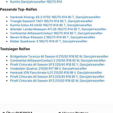
Kumho Ganzjahresreifen 165/70 R14
Passende Top-Reifen
Hankook Kinergy 4S 2 H750 165/70 R14 85 T, Ganzjahresreifen
Triangle SeasonX TA01 165/70 R14 85 T, Ganzjahresreifen
Kumho Solus 4S HA32 165/70 R14 85 T, Ganzjahresreifen
Atlander LanderAllseason ATL55 165/70 R14 85 T, Ganzjahresreifen
Continental AllSeasonContact 165/70 R14 85 T, Ganzjahresreifen
Nexen N Blue 4Season 2 165/70 R14 85 T, Ganzjahresreifen
Kleber Quadraxer 3 165/70 R14 81 T, Ganzjahresreifen
Testsieger Reifen
Bridgestone Turanza All Season 6 215/50 R18 92 W, Ganzjahresreifen
Continental AllSeasonContact 2 215/50 R18 92 W, Ganzjahresreifen
Pirelli Cinturato All Season SF3 225/40 R18 92 Y, Ganzjahresreifen
Vredestein Quatrac 215/55 R17 98 V, Ganzjahresreifen
Hankook ION Flexclimate IL01 215/55 R18 99 V, Ganzjahresreifen
Pirelli Cinturato All Season SF3 225/45 R18 95 Y, Ganzjahresreifen
Pirelli Cinturato All Season SF3 215/50 R18 92 W, Ganzjahresreifen