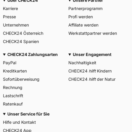
Über CHECK24
Unsere Partner
Karriere
Partnerprogramm
Presse
Profi werden
Unternehmen
Affiliate werden
CHECK24 Österreich
Werkstattpartner werden
CHECK24 Spanien
CHECK24 Zahlungsarten
Unser Engagement
PayPal
Nachhaltigkeit
Kreditkarten
CHECK24
hilft
Kindern
Sofortüberweisung
CHECK24
hilft
der Natur
Rechnung
Lastschrift
Ratenkauf
Unser Service für Sie
Hilfe und Kontakt
CHECK24 App