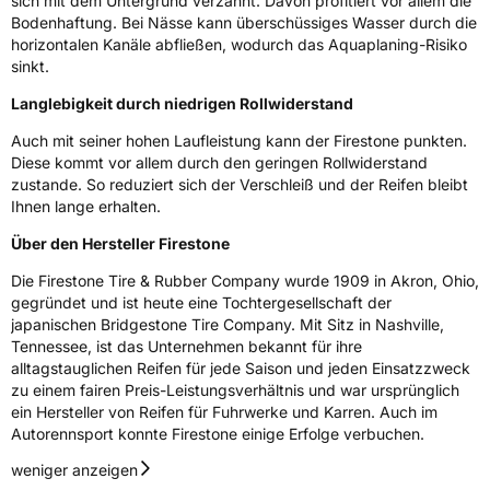
sich mit dem Untergrund verzahnt. Davon profitiert vor allem die
Bodenhaftung. Bei Nässe kann überschüssiges Wasser durch die
3PMSF / Schneeflockensymbol / Alpine-Symbol
Ja
horizontalen Kanäle abfließen, wodurch das Aquaplaning-Risiko
sinkt.
EPREL ID
1379177
Langlebigkeit durch niedrigen Rollwiderstand
Allgemeine Produktsicherheit (GPSR)
Auch mit seiner hohen Laufleistung kann der Firestone punkten.
Diese kommt vor allem durch den geringen Rollwiderstand
Herstellerkontakt
BRIDGESTONE EU NV/SA, Via del Fosso del
zustande. So reduziert sich der Verschleiß und der Reifen bleibt
Salceto 13/15 00128 Rome Italien,
Ihnen lange erhalten.
market.surveillance@bridgestone.eu
Über den Hersteller Firestone
Die Firestone Tire & Rubber Company wurde 1909 in Akron, Ohio,
gegründet und ist heute eine Tochtergesellschaft der
japanischen Bridgestone Tire Company. Mit Sitz in Nashville,
Tennessee, ist das Unternehmen bekannt für ihre
alltagstauglichen Reifen für jede Saison und jeden Einsatzzweck
zu einem fairen Preis-Leistungsverhältnis und war ursprünglich
ein Hersteller von Reifen für Fuhrwerke und Karren. Auch im
Autorennsport konnte Firestone einige Erfolge verbuchen.
weniger anzeigen