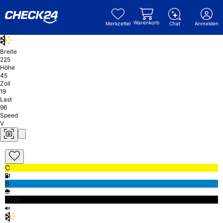
Warenkorb
Merkzettel
Chat
Anmelden
Breite
225
Höhe
45
Zoll
19
Last
96
Speed
V
C
B
72db