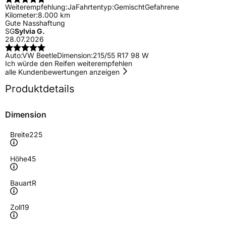
Weiterempfehlung:
Ja
Fahrtentyp:
Gemischt
Gefahrene
Kilometer:
8.000 km
Gute Nasshaftung
SG
Sylvia G.
28.07.2026
Auto:
VW Beetle
Dimension:
215/55 R17 98 W
Ich würde den Reifen weiterempfehlen
alle Kundenbewertungen anzeigen
Produktdetails
Dimension
Breite
225
Höhe
45
Bauart
R
Zoll
19