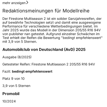
Geschwindigkeitsindex
V
mehr anzeigen
Redaktionsmeinungen für Modellreihe
Höchstgeschwindigkeit
240 km/h
Der Firestone Multiseason 2 ist ein solider Ganzjahresreifen, der
Lastindex
96
auf bewährte Technologien setzt und damit eine ausgewogene
Performance für verschiedene Wetterbedingungen bietet. Im
Jahr 2025 wurde das Modell in der Dimension 205/55 R16 94V
Höchstlast
710 kg
von publisher nan getestet. Aufgrund einzelner Schwächen im
Test erhielt der Reifen die Bewertung "bedingt empfehlenswert"
Gewicht (in kg)
12,371 kg
mit 3,9 von 5 Sternen.
Automobilclub von Deutschland (AvD) 2025
Generelle Merkmale
Ausgabe (8/2025)
Fahrzeugtyp
PKW
Getesteter Reifen:
Firestone Multiseason 2 205/55 R16 94V
Verwendung
Ganzjahresreifen
Fazit:
bedingt empfehlenswert
Modellname
Multiseason 2
Platz 9 von 10
Fahrzeugart
PKW & SUV
3,9 von 5 Sternen
Promobil
Weitere Eigenschaften
10/2024
Schlauchtyp
TL