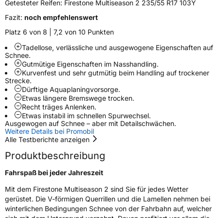
Getesteter Reifen:
Firestone Multiseason 2 235/55 R17 103Y
Fazit:
noch empfehlenswert
Zustand
Neureifen
Platz 6 von 8 | 7,2 von 10 Punkten
M+S
Ja
Tadellose, verlässliche und ausgewogene Eigenschaften auf
Schnee.
Verstärkt
XL
Gutmütige Eigenschaften im Nasshandling.
Kurvenfest und sehr gutmütig beim Handling auf trockener
Felgenschutz
MFS
Strecke.
Dürftige Aquaplaningvorsorge.
Etwas längere Bremswege trocken.
Recht träges Anlenken.
EU Label
Etwas instabil im schnellen Spurwechsel.
Ausgewogen auf Schnee – aber mit Detailschwächen.
Effizienz
C
Weitere Details bei Promobil
Alle Testberichte anzeigen
Nasshaftung
B
Produktbeschreibung
Fahrspaß bei jeder Jahreszeit
Rollgeräusch (Klasse)
B
Mit dem Firestone Multiseason 2 sind Sie für jedes Wetter
Rollgeräusch (dB)
72
gerüstet. Die V-förmigen Querrillen und die Lamellen nehmen bei
winterlichen Bedingungen Schnee von der Fahrbahn auf, welcher
Fahrzeugklasse
C1