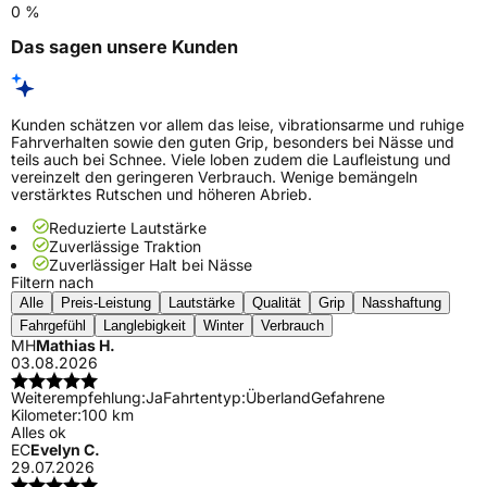
0 %
Das sagen unsere Kunden
Kunden schätzen vor allem das leise, vibrationsarme und ruhige
Fahrverhalten sowie den guten Grip, besonders bei Nässe und
teils auch bei Schnee. Viele loben zudem die Laufleistung und
vereinzelt den geringeren Verbrauch. Wenige bemängeln
verstärktes Rutschen und höheren Abrieb.
Reduzierte Lautstärke
Zuverlässige Traktion
Zuverlässiger Halt bei Nässe
Filtern nach
Alle
Preis-Leistung
Lautstärke
Qualität
Grip
Nasshaftung
Fahrgefühl
Langlebigkeit
Winter
Verbrauch
MH
Mathias H.
03.08.2026
Weiterempfehlung:
Ja
Fahrtentyp:
Überland
Gefahrene
Kilometer:
100 km
Alles ok
EC
Evelyn C.
29.07.2026