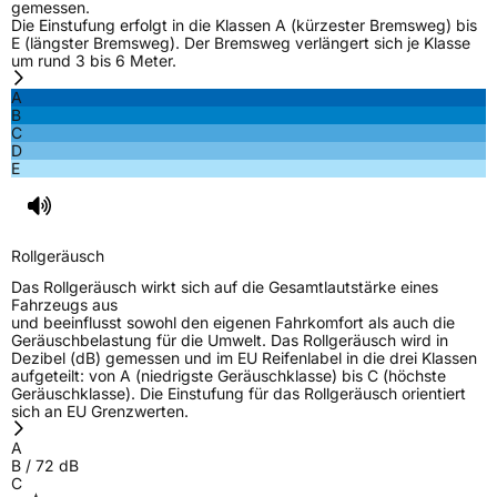
gemessen.
Die Einstufung erfolgt in die Klassen A (kürzester Bremsweg) bis
E (längster Bremsweg). Der Bremsweg verlängert sich je Klasse
um rund 3 bis 6 Meter.
A
B
C
D
E
Rollgeräusch
Das Rollgeräusch wirkt sich auf die Gesamtlautstärke eines
Fahrzeugs aus
und beeinflusst sowohl den eigenen Fahrkomfort als auch die
Geräuschbelastung für die Umwelt. Das Rollgeräusch wird in
Dezibel (dB) gemessen und im EU Reifenlabel in die drei Klassen
aufgeteilt: von A (niedrigste Geräuschklasse) bis C (höchste
Geräuschklasse). Die Einstufung für das Rollgeräusch orientiert
sich an EU Grenzwerten.
A
B
/
72
dB
C