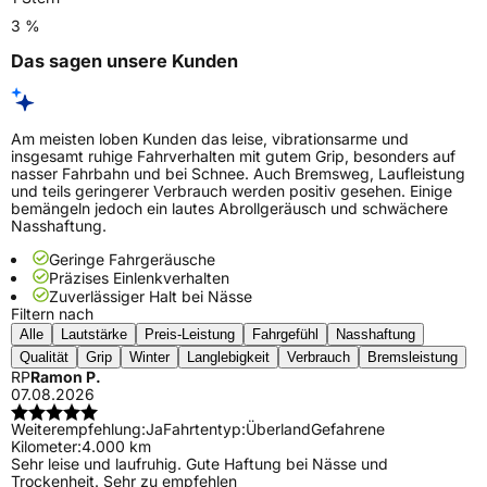
3 %
Das sagen unsere Kunden
Am meisten loben Kunden das leise, vibrationsarme und
insgesamt ruhige Fahrverhalten mit gutem Grip, besonders auf
nasser Fahrbahn und bei Schnee. Auch Bremsweg, Laufleistung
und teils geringerer Verbrauch werden positiv gesehen. Einige
bemängeln jedoch ein lautes Abrollgeräusch und schwächere
Nasshaftung.
Geringe Fahrgeräusche
Präzises Einlenkverhalten
Zuverlässiger Halt bei Nässe
Filtern nach
Alle
Lautstärke
Preis-Leistung
Fahrgefühl
Nasshaftung
Qualität
Grip
Winter
Langlebigkeit
Verbrauch
Bremsleistung
RP
Ramon P.
07.08.2026
Weiterempfehlung:
Ja
Fahrtentyp:
Überland
Gefahrene
Kilometer:
4.000 km
Sehr leise und laufruhig. Gute Haftung bei Nässe und
Trockenheit. Sehr zu empfehlen