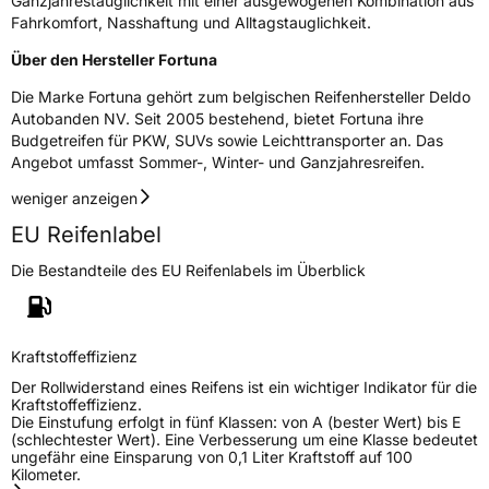
Ganzjahrestauglichkeit mit einer ausgewogenen Kombination aus
Fahrkomfort, Nasshaftung und Alltagstauglichkeit.
EPREL ID
2036175
Über den Hersteller Fortuna
Allgemeine Produktsicherheit (GPSR)
Die Marke Fortuna gehört zum belgischen Reifenhersteller Deldo
Autobanden NV. Seit 2005 bestehend, bietet Fortuna ihre
Herstellerkontakt
Deldo Autobanden NV, Essensteenweg 113
2930 Brasschaat, compliance@deldo.com
Budgetreifen für PKW, SUVs sowie Leichttransporter an. Das
Angebot umfasst Sommer-, Winter- und Ganzjahresreifen.
weniger anzeigen
EU Reifenlabel
Die Bestandteile des EU Reifenlabels im Überblick
Kraftstoffeffizienz
Der Rollwiderstand eines Reifens ist ein wichtiger Indikator für die
Kraftstoffeffizienz.
Die Einstufung erfolgt in fünf Klassen: von A (bester Wert) bis E
(schlechtester Wert). Eine Verbesserung um eine Klasse bedeutet
ungefähr eine Einsparung von 0,1 Liter Kraftstoff auf 100
Kilometer.