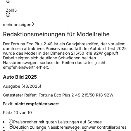
Zoll
15
Geschwindigkeitsindex
V
mehr anzeigen
Redaktionsmeinungen für Modellreihe
Höchstgeschwindigkeit
240 km/h
Der Fortuna Eco Plus 2 4S ist ein Ganzjahresreifen, der vor allem
Lastindex
94
durch sein attraktives Preisniveau auffällt. Im Autobild Test 2025
wurde das Modell in der Dimension 215/50 R18 92W geprüft.
Dabei zeigten sich deutliche Schwächen bei den
Höchstlast
670 kg
Nassbremswegen, sodass der Reifen das Urteil „nicht
empfehlenswert“ erhielt.
Generelle Merkmale
Auto Bild 2025
Fahrzeugtyp
PKW
Ausgabe (43/2025)
Verwendung
Ganzjahresreifen
Getesteter Reifen:
Fortuna Eco Plus 2 4S 215/50 R18 92W
Modellname
Ecoplus 2 4S
Fazit:
nicht empfehlenswert
Fahrzeugart
PKW & SUV
Platz 10 von 10
Preisbrecher mit guten Leistungen auf Schnee
Deutlich zu lange Nassbremswege, schwer kontrollierbares
Weitere Eigenschaften