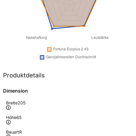
Produktdetails
Dimension
Breite
205
Höhe
65
Bauart
R