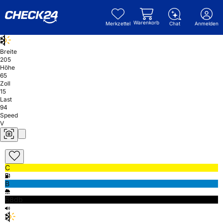
Warenkorb
Merkzettel
Chat
Anmelden
Breite
205
Höhe
65
Zoll
15
Last
94
Speed
V
C
B
68db