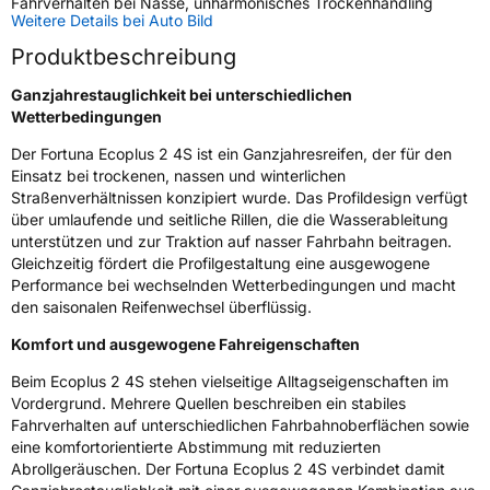
Fahrverhalten bei Nässe, unharmonisches Trockenhandling
Weitere Details bei Auto Bild
Schlauchtyp
TL
Produktbeschreibung
Zustand
Neureifen
Ganzjahrestauglichkeit bei unterschiedlichen
Wetterbedingungen
M+S
Ja
Der Fortuna Ecoplus 2 4S ist ein Ganzjahresreifen, der für den
Einsatz bei trockenen, nassen und winterlichen
EU Label
Straßenverhältnissen konzipiert wurde. Das Profildesign verfügt
über umlaufende und seitliche Rillen, die die Wasserableitung
Effizienz
C
unterstützen und zur Traktion auf nasser Fahrbahn beitragen.
Gleichzeitig fördert die Profilgestaltung eine ausgewogene
Nasshaftung
B
Performance bei wechselnden Wetterbedingungen und macht
den saisonalen Reifenwechsel überflüssig.
Rollgeräusch (Klasse)
A
Komfort und ausgewogene Fahreigenschaften
Beim Ecoplus 2 4S stehen vielseitige Alltagseigenschaften im
Rollgeräusch (dB)
68
Vordergrund. Mehrere Quellen beschreiben ein stabiles
Fahrzeugklasse
C1
Fahrverhalten auf unterschiedlichen Fahrbahnoberflächen sowie
eine komfortorientierte Abstimmung mit reduzierten
Abrollgeräuschen. Der Fortuna Ecoplus 2 4S verbindet damit
3PMSF / Schneeflockensymbol / Alpine-Symbol
Ja