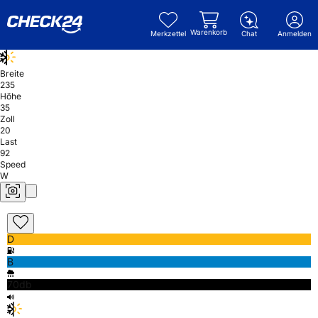
Warenkorb
Merkzettel
Chat
Anmelden
Breite
235
Höhe
35
Zoll
20
Last
92
Speed
W
D
B
70db