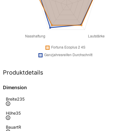
Produktdetails
Dimension
Breite
235
Höhe
35
Bauart
R