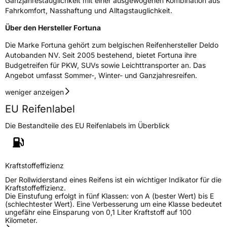
Ganzjahrestauglichkeit mit einer ausgewogenen Kombination aus
Fahrkomfort, Nasshaftung und Alltagstauglichkeit.
3PMSF / Schneeflockensymbol / Alpine-Symbol
Ja
Über den Hersteller Fortuna
EPREL ID
2235568
Die Marke Fortuna gehört zum belgischen Reifenhersteller Deldo
Autobanden NV. Seit 2005 bestehend, bietet Fortuna ihre
Allgemeine Produktsicherheit (GPSR)
Budgetreifen für PKW, SUVs sowie Leichttransporter an. Das
Angebot umfasst Sommer-, Winter- und Ganzjahresreifen.
Herstellerkontakt
Deldo Autobanden NV, Essensteenweg 113
2930 Brasschaat, compliance@deldo.com
weniger anzeigen
EU Reifenlabel
Die Bestandteile des EU Reifenlabels im Überblick
Kraftstoffeffizienz
Der Rollwiderstand eines Reifens ist ein wichtiger Indikator für die
Kraftstoffeffizienz.
Die Einstufung erfolgt in fünf Klassen: von A (bester Wert) bis E
(schlechtester Wert). Eine Verbesserung um eine Klasse bedeutet
ungefähr eine Einsparung von 0,1 Liter Kraftstoff auf 100
Kilometer.