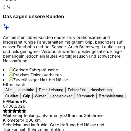
3 %
Das sagen unsere Kunden
Am meisten loben Kunden das leise, vibrationsarme und
insgesamt ruhige Fahrverhalten mit gutem Grip, besonders auf
nasser Fahrbahn und bei Schnee. Auch Bremsweg, Laufleistung
und teils geringerer Verbrauch werden positiv gesehen. Einige
bemängeln jedoch ein lautes Abrollgeräusch und schwächere
Nasshaftung.
Geringe Fahrgeräusche
Präzises Einlenkverhalten
Zuverlässiger Halt bei Nässe
Filtern nach
Alle
Lautstärke
Preis-Leistung
Fahrgefühl
Nasshaftung
Qualität
Grip
Winter
Langlebigkeit
Verbrauch
Bremsleistung
RP
Ramon P.
07.08.2026
Weiterempfehlung:
Ja
Fahrtentyp:
Überland
Gefahrene
Kilometer:
4.000 km
Sehr leise und laufruhig. Gute Haftung bei Nässe und
Trockenheit. Sehr zu empfehlen