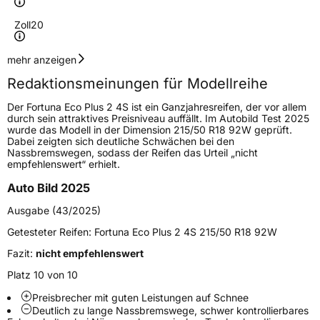
Zoll
20
Geschwindigkeitsindex
W
mehr anzeigen
Redaktionsmeinungen für Modellreihe
Höchstgeschwindigkeit
270 km/h
Der Fortuna Eco Plus 2 4S ist ein Ganzjahresreifen, der vor allem
Lastindex
92
durch sein attraktives Preisniveau auffällt. Im Autobild Test 2025
wurde das Modell in der Dimension 215/50 R18 92W geprüft.
Dabei zeigten sich deutliche Schwächen bei den
Höchstlast
630 kg
Nassbremswegen, sodass der Reifen das Urteil „nicht
empfehlenswert“ erhielt.
Generelle Merkmale
Auto Bild 2025
Fahrzeugtyp
PKW
Ausgabe (43/2025)
Verwendung
Ganzjahresreifen
Getesteter Reifen:
Fortuna Eco Plus 2 4S 215/50 R18 92W
Modellname
Ecoplus 2 4S
Fazit:
nicht empfehlenswert
Fahrzeugart
PKW & SUV
Platz 10 von 10
Preisbrecher mit guten Leistungen auf Schnee
Deutlich zu lange Nassbremswege, schwer kontrollierbares
Weitere Eigenschaften