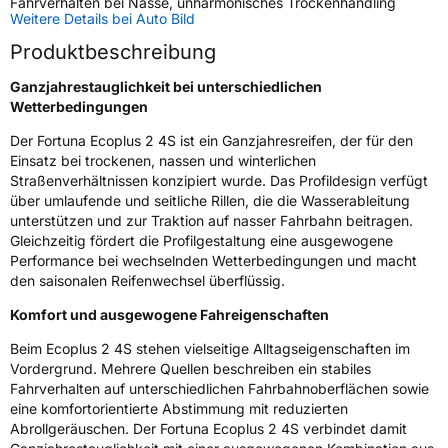
Fahrverhalten bei Nässe, unharmonisches Trockenhandling
Weitere Details bei Auto Bild
Schlauchtyp
TL
Produktbeschreibung
Zustand
Neureifen
Ganzjahrestauglichkeit bei unterschiedlichen
Wetterbedingungen
M+S
Ja
Der Fortuna Ecoplus 2 4S ist ein Ganzjahresreifen, der für den
Verstärkt
XL
Einsatz bei trockenen, nassen und winterlichen
Straßenverhältnissen konzipiert wurde. Das Profildesign verfügt
über umlaufende und seitliche Rillen, die die Wasserableitung
EU Label
unterstützen und zur Traktion auf nasser Fahrbahn beitragen.
Gleichzeitig fördert die Profilgestaltung eine ausgewogene
Effizienz
D
Performance bei wechselnden Wetterbedingungen und macht
den saisonalen Reifenwechsel überflüssig.
Nasshaftung
B
Komfort und ausgewogene Fahreigenschaften
Beim Ecoplus 2 4S stehen vielseitige Alltagseigenschaften im
Rollgeräusch (Klasse)
A
Vordergrund. Mehrere Quellen beschreiben ein stabiles
Fahrverhalten auf unterschiedlichen Fahrbahnoberflächen sowie
Rollgeräusch (dB)
70
eine komfortorientierte Abstimmung mit reduzierten
Abrollgeräuschen. Der Fortuna Ecoplus 2 4S verbindet damit
Fahrzeugklasse
C1