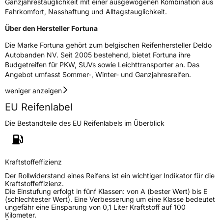
Ganzjahrestauglichkeit mit einer ausgewogenen Kombination aus
Fahrkomfort, Nasshaftung und Alltagstauglichkeit.
3PMSF / Schneeflockensymbol / Alpine-Symbol
Ja
Über den Hersteller Fortuna
EPREL ID
2235571
Die Marke Fortuna gehört zum belgischen Reifenhersteller Deldo
Autobanden NV. Seit 2005 bestehend, bietet Fortuna ihre
Allgemeine Produktsicherheit (GPSR)
Budgetreifen für PKW, SUVs sowie Leichttransporter an. Das
Angebot umfasst Sommer-, Winter- und Ganzjahresreifen.
Herstellerkontakt
Deldo Autobanden NV, Essensteenweg 113
2930 Brasschaat, compliance@deldo.com
weniger anzeigen
EU Reifenlabel
Die Bestandteile des EU Reifenlabels im Überblick
Kraftstoffeffizienz
Der Rollwiderstand eines Reifens ist ein wichtiger Indikator für die
Kraftstoffeffizienz.
Die Einstufung erfolgt in fünf Klassen: von A (bester Wert) bis E
(schlechtester Wert). Eine Verbesserung um eine Klasse bedeutet
ungefähr eine Einsparung von 0,1 Liter Kraftstoff auf 100
Kilometer.