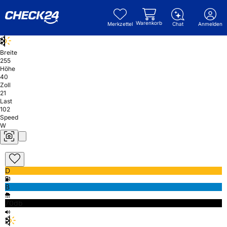
Warenkorb
Merkzettel
Chat
Anmelden
Breite
255
Höhe
40
Zoll
21
Last
102
Speed
W
D
B
70db