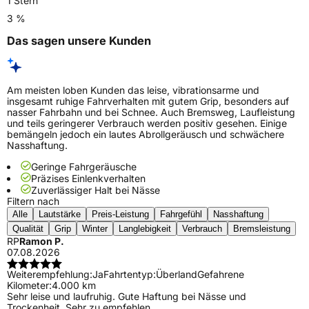
1 Stern
3 %
Das sagen unsere Kunden
Am meisten loben Kunden das leise, vibrationsarme und
insgesamt ruhige Fahrverhalten mit gutem Grip, besonders auf
nasser Fahrbahn und bei Schnee. Auch Bremsweg, Laufleistung
und teils geringerer Verbrauch werden positiv gesehen. Einige
bemängeln jedoch ein lautes Abrollgeräusch und schwächere
Nasshaftung.
Geringe Fahrgeräusche
Präzises Einlenkverhalten
Zuverlässiger Halt bei Nässe
Filtern nach
Alle
Lautstärke
Preis-Leistung
Fahrgefühl
Nasshaftung
Qualität
Grip
Winter
Langlebigkeit
Verbrauch
Bremsleistung
RP
Ramon P.
07.08.2026
Weiterempfehlung:
Ja
Fahrtentyp:
Überland
Gefahrene
Kilometer:
4.000 km
Sehr leise und laufruhig. Gute Haftung bei Nässe und
Trockenheit. Sehr zu empfehlen