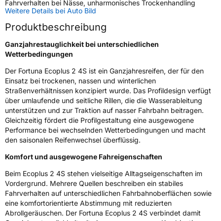
Fahrverhalten bei Nässe, unharmonisches Trockenhandling
Weitere Details bei Auto Bild
Schlauchtyp
TL
Produktbeschreibung
Zustand
Neureifen
Ganzjahrestauglichkeit bei unterschiedlichen
Wetterbedingungen
M+S
Ja
Der Fortuna Ecoplus 2 4S ist ein Ganzjahresreifen, der für den
Verstärkt
XL
Einsatz bei trockenen, nassen und winterlichen
Straßenverhältnissen konzipiert wurde. Das Profildesign verfügt
über umlaufende und seitliche Rillen, die die Wasserableitung
EU Label
unterstützen und zur Traktion auf nasser Fahrbahn beitragen.
Gleichzeitig fördert die Profilgestaltung eine ausgewogene
Effizienz
D
Performance bei wechselnden Wetterbedingungen und macht
den saisonalen Reifenwechsel überflüssig.
Nasshaftung
B
Komfort und ausgewogene Fahreigenschaften
Beim Ecoplus 2 4S stehen vielseitige Alltagseigenschaften im
Rollgeräusch (Klasse)
A
Vordergrund. Mehrere Quellen beschreiben ein stabiles
Fahrverhalten auf unterschiedlichen Fahrbahnoberflächen sowie
Rollgeräusch (dB)
70
eine komfortorientierte Abstimmung mit reduzierten
Abrollgeräuschen. Der Fortuna Ecoplus 2 4S verbindet damit
Fahrzeugklasse
C1