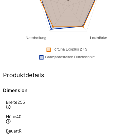
Produktdetails
Dimension
Breite
255
Höhe
40
Bauart
R