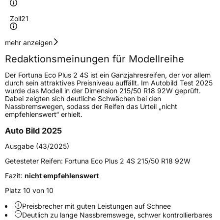
Zoll
21
Geschwindigkeitsindex
W
mehr anzeigen
Redaktionsmeinungen für Modellreihe
Höchstgeschwindigkeit
270 km/h
Der Fortuna Eco Plus 2 4S ist ein Ganzjahresreifen, der vor allem
Lastindex
102
durch sein attraktives Preisniveau auffällt. Im Autobild Test 2025
wurde das Modell in der Dimension 215/50 R18 92W geprüft.
Dabei zeigten sich deutliche Schwächen bei den
Höchstlast
850 kg
Nassbremswegen, sodass der Reifen das Urteil „nicht
empfehlenswert“ erhielt.
Generelle Merkmale
Auto Bild 2025
Fahrzeugtyp
PKW
Ausgabe (43/2025)
Verwendung
Ganzjahresreifen
Getesteter Reifen:
Fortuna Eco Plus 2 4S 215/50 R18 92W
Modellname
Ecoplus 2 4S
Fazit:
nicht empfehlenswert
Fahrzeugart
PKW & SUV
Platz 10 von 10
Preisbrecher mit guten Leistungen auf Schnee
Deutlich zu lange Nassbremswege, schwer kontrollierbares
Weitere Eigenschaften