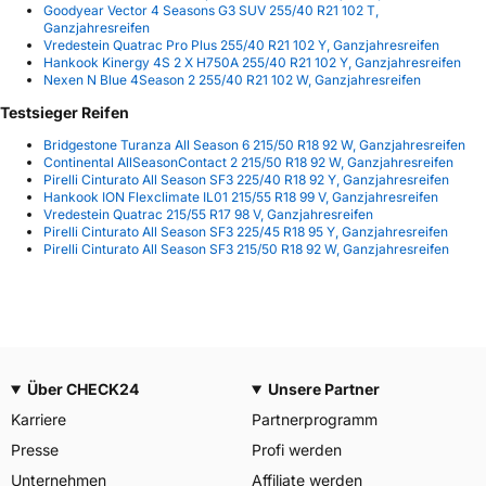
Goodyear Vector 4 Seasons G3 SUV 255/40 R21 102 T,
Ganzjahresreifen
Vredestein Quatrac Pro Plus 255/40 R21 102 Y, Ganzjahresreifen
Hankook Kinergy 4S 2 X H750A 255/40 R21 102 Y, Ganzjahresreifen
Nexen N Blue 4Season 2 255/40 R21 102 W, Ganzjahresreifen
Testsieger Reifen
Bridgestone Turanza All Season 6 215/50 R18 92 W, Ganzjahresreifen
Continental AllSeasonContact 2 215/50 R18 92 W, Ganzjahresreifen
Pirelli Cinturato All Season SF3 225/40 R18 92 Y, Ganzjahresreifen
Hankook ION Flexclimate IL01 215/55 R18 99 V, Ganzjahresreifen
Vredestein Quatrac 215/55 R17 98 V, Ganzjahresreifen
Pirelli Cinturato All Season SF3 225/45 R18 95 Y, Ganzjahresreifen
Pirelli Cinturato All Season SF3 215/50 R18 92 W, Ganzjahresreifen
Über CHECK24
Unsere Partner
Karriere
Partnerprogramm
Presse
Profi werden
Unternehmen
Affiliate werden