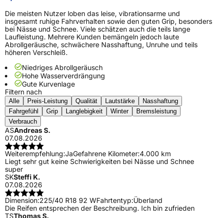
Die meisten Nutzer loben das leise, vibrationsarme und
insgesamt ruhige Fahrverhalten sowie den guten Grip, besonders
bei Nässe und Schnee. Viele schätzen auch die teils lange
Laufleistung. Mehrere Kunden bemängeln jedoch laute
Abrollgeräusche, schwächere Nasshaftung, Unruhe und teils
höheren Verschleiß.
Niedriges Abrollgeräusch
Hohe Wasserverdrängung
Gute Kurvenlage
Filtern nach
Alle
Preis-Leistung
Qualität
Lautstärke
Nasshaftung
Fahrgefühl
Grip
Langlebigkeit
Winter
Bremsleistung
Verbrauch
AS
Andreas S.
07.08.2026
Weiterempfehlung:
Ja
Gefahrene Kilometer:
4.000 km
Liegt sehr gut keine Schwierigkeiten bei Nässe und Schnee
super
SK
Steffi K.
07.08.2026
Dimension:
225/40 R18 92 W
Fahrtentyp:
Überland
Die Reifen entsprechen der Beschreibung. Ich bin zufrieden
TS
Thomas S.