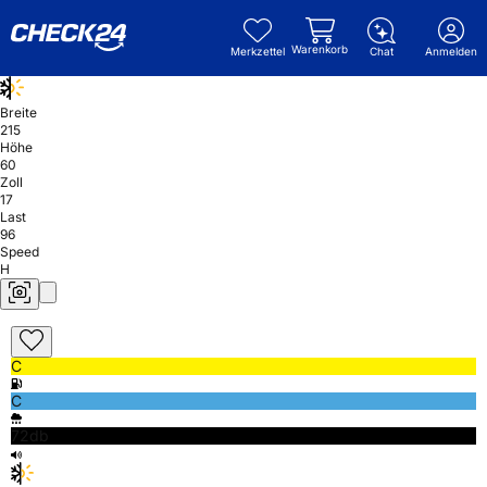
Warenkorb
Merkzettel
Chat
Anmelden
Breite
215
Höhe
60
Zoll
17
Last
96
Speed
H
C
C
72db