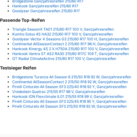
Bridgestone Ganzjahresreifen 215/60 R17
Hankook Ganzjahresreifen 215/60 R17
Goodyear Ganzjahresreifen 215/60 R17
Passende Top-Reifen
Triangle SeasonX TA01 215/60 R17 100 V, Ganzjahresreifen
Kumho Solus 4S HA32 215/60 R17 100 V, Ganzjahresreifen
Goodyear Vector 4 Seasons G3 215/60 R17 100 H, Ganzjahresreifen
Continental AllSeasonContact 2 215/60 R17 96 H, Ganzjahresreifen
Hankook Kinergy 4S 2 X H750A 215/60 R17 100 V, Ganzjahresreifen
Hankook Vantra ST AS2 RA30 215/60 R17C 109 T, Ganzjahresreifen
GT Radial ClimateActive 215/60 R17 100 V, Ganzjahresreifen
Testsieger Reifen
Bridgestone Turanza All Season 6 215/50 R18 92 W, Ganzjahresreifen
Continental AllSeasonContact 2 215/50 R18 92 W, Ganzjahresreifen
Pirelli Cinturato All Season SF3 225/40 R18 92 Y, Ganzjahresreifen
Vredestein Quatrac 215/55 R17 98 V, Ganzjahresreifen
Hankook ION Flexclimate IL01 215/55 R18 99 V, Ganzjahresreifen
Pirelli Cinturato All Season SF3 225/45 R18 95 Y, Ganzjahresreifen
Pirelli Cinturato All Season SF3 215/50 R18 92 W, Ganzjahresreifen