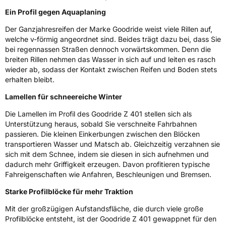
Ein Profil gegen Aquaplaning
Zustand
Neureifen
Der Ganzjahresreifen der Marke Goodride weist viele Rillen auf,
welche v-förmig angeordnet sind. Beides trägt dazu bei, dass Sie
M+S
Ja
bei regennassen Straßen dennoch vorwärtskommen. Denn die
breiten Rillen nehmen das Wasser in sich auf und leiten es rasch
EU Label
wieder ab, sodass der Kontakt zwischen Reifen und Boden stets
erhalten bleibt.
Effizienz
C
Lamellen für schneereiche Winter
Nasshaftung
C
Die Lamellen im Profil des Goodride Z 401 stellen sich als
Unterstützung heraus, sobald Sie verschneite Fahrbahnen
Rollgeräusch (Klasse)
B
passieren. Die kleinen Einkerbungen zwischen den Blöcken
transportieren Wasser und Matsch ab. Gleichzeitig verzahnen sie
Rollgeräusch (dB)
72
sich mit dem Schnee, indem sie diesen in sich aufnehmen und
dadurch mehr Griffigkeit erzeugen. Davon profitieren typische
Fahrzeugklasse
C1
Fahreigenschaften wie Anfahren, Beschleunigen und Bremsen.
Starke Profilblöcke für mehr Traktion
3PMSF / Schneeflockensymbol / Alpine-Symbol
Ja
Mit der großzügigen Aufstandsfläche, die durch viele große
Eisgrip
Nein
Profilblöcke entsteht, ist der Goodride Z 401 gewappnet für den