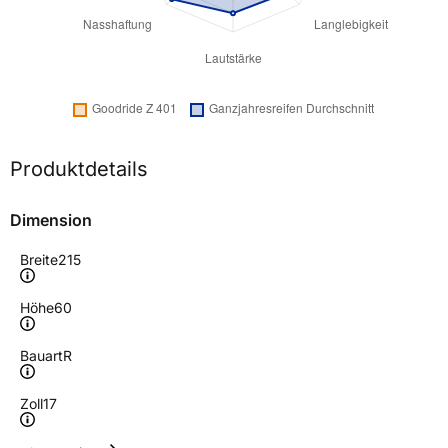
Produktdetails
Dimension
Breite
215
Höhe
60
Bauart
R
Zoll
17