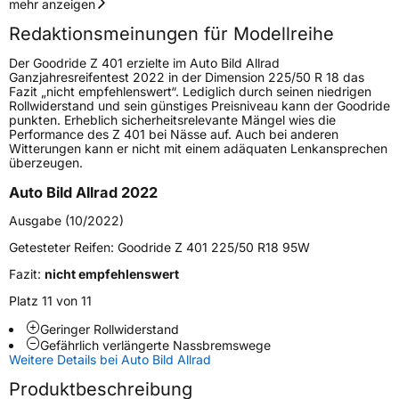
Geschwindigkeitsindex
H
mehr anzeigen
Redaktionsmeinungen für Modellreihe
Höchstgeschwindigkeit
210 km/h
Der Goodride Z 401 erzielte im Auto Bild Allrad
Lastindex
96
Ganzjahresreifentest 2022 in der Dimension 225/50 R 18 das
Fazit „nicht empfehlenswert“. Lediglich durch seinen niedrigen
Rollwiderstand und sein günstiges Preisniveau kann der Goodride
Höchstlast
710 kg
punkten. Erheblich sicherheitsrelevante Mängel wies die
Performance des Z 401 bei Nässe auf. Auch bei anderen
Gewicht (in kg)
10,0738 kg
Witterungen kann er nicht mit einem adäquaten Lenkansprechen
überzeugen.
Generelle Merkmale
Auto Bild Allrad 2022
Fahrzeugtyp
PKW
Ausgabe (10/2022)
Verwendung
Ganzjahresreifen
Getesteter Reifen:
Goodride Z 401 225/50 R18 95W
Modellname
Z 401
Fazit:
nicht empfehlenswert
Fahrzeugart
PKW & SUV
Platz 11 von 11
Geringer Rollwiderstand
Gefährlich verlängerte Nassbremswege
Weitere Eigenschaften
Weitere Details bei Auto Bild Allrad
Schlauchtyp
TL
Produktbeschreibung