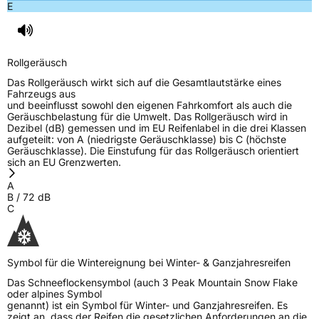
E
Rollgeräusch
Das Rollgeräusch wirkt sich auf die Gesamtlautstärke eines
Fahrzeugs aus
und beeinflusst sowohl den eigenen Fahrkomfort als auch die
Geräuschbelastung für die Umwelt. Das Rollgeräusch wird in
Dezibel (dB) gemessen und im EU Reifenlabel in die drei Klassen
aufgeteilt: von A (niedrigste Geräuschklasse) bis C (höchste
Geräuschklasse). Die Einstufung für das Rollgeräusch orientiert
sich an EU Grenzwerten.
A
B
/
72
dB
C
Symbol für die Wintereignung bei Winter- & Ganzjahresreifen
Das Schneeflockensymbol (auch 3 Peak Mountain Snow Flake
oder alpines Symbol
genannt) ist ein Symbol für Winter- und Ganzjahresreifen. Es
zeigt an, dass der Reifen die gesetzlichen Anforderungen an die