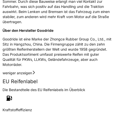
Sommer. Durch diese Bauweise erlangt man viel Kontakt zur
EPREL ID
459733
Fahrbahn, was sich positiv auf das Handling und die Traktion
auswirkt. Beim Lenken und Bremsen ist das Fahrzeug zum einen
Allgemeine Produktsicherheit (GPSR)
stabiler, zum anderen wird mehr Kraft vom Motor auf die Straße
übertragen.
Herstellerkontakt
Zhongce Europe GmbH, Hollerithallee 17
30419 Hannover Nordrhein-Westfalen
Über den Hersteller Goodride
Deutschland, leoliao@zc-rubber.com
Goodride ist eine Marke der Zhongce Rubber Group Co., Ltd., mit
Sitz in Hangzhou, China. Die Firmengruppe zählt zu den zehn
größten Reifenherstellern der Welt und wurde 1958 gegründet.
Das Produktsortiment umfasst preiswerte Reifen mit guter
Qualität für PKWs, LLKWs, Geländefahrzeuge, aber auch
Motorräder.
weniger anzeigen
EU Reifenlabel
Die Bestandteile des EU Reifenlabels im Überblick
Kraftstoffeffizienz