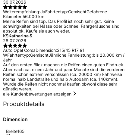
30.07.2026
Weiterempfehlung:
Ja
Fahrtentyp:
Gemischt
Gefahrene
Kilometer:
56.000 km
Meine Reifen sind top. Das Profil ist noch sehr gut. Keine
schwirigkeiten bei Nässe oder Schnee. Fahrgeräusche sind
absolut ok. Kaufe sie auch wieder.
KS
Katharina S.
28.07.2026
Auto:
Opel Corsa
Dimension:
215/45 R17 91
W
Fahrtentyp:
Gemischt
Jährliche Fahrleistung:
bis 20.000 km /
Jahr
Auf den ersten Blick machen die Reifen einen guten Eindruck.
Aber nach ca. einem Jahr und paar Monate sind die vorderen
Reifen schon extrem verschlissen (ca. 20000 km) Fahrweise
normal halb Landstraße und halb Autobahn (ca. 140km/h).
Würde die Reifen nicht nochmal kaufen obwohl diese sehr
günstig waren.
alle Kundenbewertungen anzeigen
Produktdetails
Dimension
Breite
165