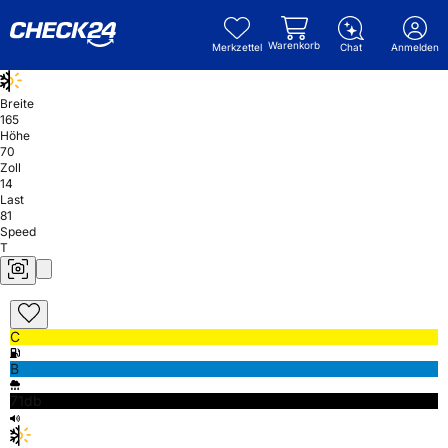
Warenkorb
Merkzettel
Chat
Anmelden
Breite
165
Höhe
70
Zoll
14
Last
81
Speed
T
C
B
71db