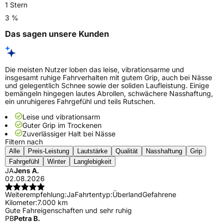
1 Stern
3 %
Das sagen unsere Kunden
Die meisten Nutzer loben das leise, vibrationsarme und
insgesamt ruhige Fahrverhalten mit gutem Grip, auch bei Nässe
und gelegentlich Schnee sowie der soliden Laufleistung. Einige
bemängeln hingegen lautes Abrollen, schwächere Nasshaftung,
ein unruhigeres Fahrgefühl und teils Rutschen.
Leise und vibrationsarm
Guter Grip im Trockenen
Zuverlässiger Halt bei Nässe
Filtern nach
Alle
Preis-Leistung
Lautstärke
Qualität
Nasshaftung
Grip
Fahrgefühl
Winter
Langlebigkeit
JA
Jens A.
02.08.2026
Weiterempfehlung:
Ja
Fahrtentyp:
Überland
Gefahrene
Kilometer:
7.000 km
Gute Fahreigenschaften und sehr ruhig
PB
Petra B.