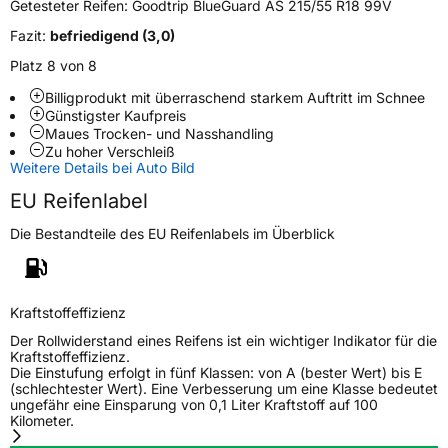
Getesteter Reifen:
Goodtrip BlueGuard AS 215/55 R18 99V
Modellname
BlueGuard AS
Fazit:
befriedigend (3,0)
Fahrzeugart
PKW & SUV
Platz 8 von 8
Billigprodukt mit überraschend starkem Auftritt im Schnee
Günstigster Kaufpreis
Weitere Eigenschaften
Maues Trocken- und Nasshandling
Zu hoher Verschleiß
Schlauchtyp
TL
Weitere Details bei Auto Bild
EU Reifenlabel
Zustand
Neureifen
Die Bestandteile des EU Reifenlabels im Überblick
M+S
Ja
EU Label
Kraftstoffeffizienz
Effizienz
C
Der Rollwiderstand eines Reifens ist ein wichtiger Indikator für die
Kraftstoffeffizienz.
Die Einstufung erfolgt in fünf Klassen: von A (bester Wert) bis E
Nasshaftung
B
(schlechtester Wert). Eine Verbesserung um eine Klasse bedeutet
ungefähr eine Einsparung von 0,1 Liter Kraftstoff auf 100
Kilometer.
Rollgeräusch (Klasse)
B