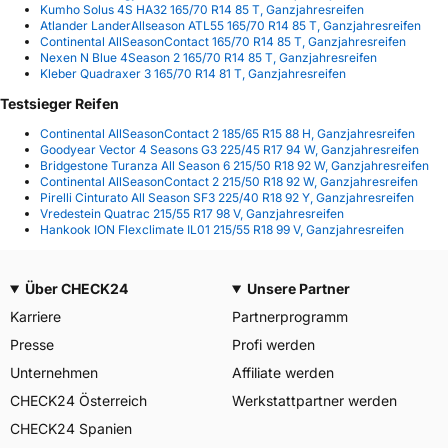
Kumho Solus 4S HA32 165/70 R14 85 T, Ganzjahresreifen
Atlander LanderAllseason ATL55 165/70 R14 85 T, Ganzjahresreifen
Continental AllSeasonContact 165/70 R14 85 T, Ganzjahresreifen
Nexen N Blue 4Season 2 165/70 R14 85 T, Ganzjahresreifen
Kleber Quadraxer 3 165/70 R14 81 T, Ganzjahresreifen
Testsieger Reifen
Continental AllSeasonContact 2 185/65 R15 88 H, Ganzjahresreifen
Goodyear Vector 4 Seasons G3 225/45 R17 94 W, Ganzjahresreifen
Bridgestone Turanza All Season 6 215/50 R18 92 W, Ganzjahresreifen
Continental AllSeasonContact 2 215/50 R18 92 W, Ganzjahresreifen
Pirelli Cinturato All Season SF3 225/40 R18 92 Y, Ganzjahresreifen
Vredestein Quatrac 215/55 R17 98 V, Ganzjahresreifen
Hankook ION Flexclimate IL01 215/55 R18 99 V, Ganzjahresreifen
Über CHECK24
Unsere Partner
Karriere
Partnerprogramm
Presse
Profi werden
Unternehmen
Affiliate werden
CHECK24 Österreich
Werkstattpartner werden
CHECK24 Spanien