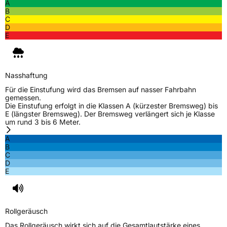
A
B
Rollgeräusch (dB)
71
C
D
Fahrzeugklasse
C1
E
3PMSF / Schneeflockensymbol / Alpine-Symbol
Ja
Nasshaftung
EPREL ID
2095707
Für die Einstufung wird das Bremsen auf nasser Fahrbahn
gemessen.
Allgemeine Produktsicherheit (GPSR)
Die Einstufung erfolgt in die Klassen A (kürzester Bremsweg) bis
E (längster Bremsweg). Der Bremsweg verlängert sich je Klasse
Herstellerkontakt
Globaljoy Service GmbH, Am Blumenfeld 10
um rund 3 bis 6 Meter.
40667 Meerbusch Germany,
hgs.spain@testgs.com
A
B
C
D
E
Rollgeräusch
Das Rollgeräusch wirkt sich auf die Gesamtlautstärke eines