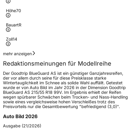
Höhe
70
Bauart
R
Zoll
14
Geschwindigkeitsindex
T
mehr anzeigen
Redaktionsmeinungen für Modellreihe
Höchstgeschwindigkeit
190 km/h
Der Goodtrip BlueGuard AS ist ein günstiger Ganzjahresreifen,
Lastindex
81
der vor allem durch seine für diese Preisklasse starke
Wintertauglichkeit im Schnee als solide Wahl auffällt. Getestet
wurde er von Auto Bild im Jahr 2026 in der Dimension Goodtrip
Höchstlast
462 kg
BlueGuard AS 215/55 R18 99V. Im Ergebnis erhielt der Reifen
wegen spürbarer Schwächen beim Trocken- und Nass-Handling
Gewicht (in kg)
6,480 kg
sowie eines vergleichsweise hohen Verschleißes trotz des
Preisvorteils nur die Gesamtbewertung "befriedigend (3,0)".
Generelle Merkmale
Auto Bild 2026
Fahrzeugtyp
PKW
Ausgabe (21/2026)
Verwendung
Ganzjahresreifen