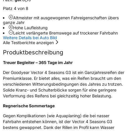
Nasshaftung
B
Platz 4 von 8
Altmeister mit ausgewogenen Fahreigenschaften übers
Rollgeräusch (Klasse)
B
ganze Jahr
Hohe Laufleistung
Leicht verlängerte Bremswege auf trockener Fahrbahn
Rollgeräusch (dB)
71
Weitere Details bei Auto Bild
Fahrzeugklasse
C1
Alle Testberichte anzeigen
Produktbeschreibung
3PMSF / Schneeflockensymbol / Alpine-Symbol
Ja
Treuer Begleiter – 365 Tage im Jahr
Eisgrip
Nein
Der Goodyear Vector 4 Seasons G3 ist ein Ganzjahresreifen der
Premiumklasse. Er bietet alles, was ein Reifen braucht um den
EPREL ID
610892
verschiedenen Witterungsbedingungen des Jahres zu trotzen.
Solide Kranz- und Schulterblöcke sorgen für eine geringere
Allgemeine Produktsicherheit (GPSR)
Verformung des Reifens bei gleichzeitig hoher Belastung.
Herstellerkontakt
Goodyear S.A. Innovation Center Avenue
Regnerische Sommertage
Gordon Smith 7750 Colmar-Berg Luxemburg,
www.goodyear.eu
Gegen Komplikationen (wie Aquaplaning) die bei nasser
Fahrbahn entstehen können, ist der Vector 4 Seasons G3
bestens gewappnet. Dank der Rillen im Profil kann Wasser