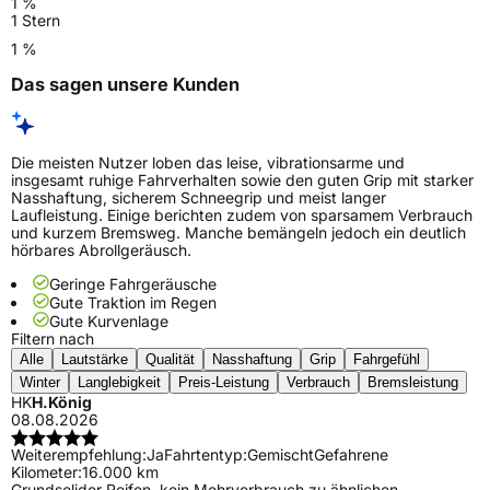
1 %
1 Stern
1 %
Das sagen unsere Kunden
Die meisten Nutzer loben das leise, vibrationsarme und
insgesamt ruhige Fahrverhalten sowie den guten Grip mit starker
Nasshaftung, sicherem Schneegrip und meist langer
Laufleistung. Einige berichten zudem von sparsamem Verbrauch
und kurzem Bremsweg. Manche bemängeln jedoch ein deutlich
hörbares Abrollgeräusch.
Geringe Fahrgeräusche
Gute Traktion im Regen
Gute Kurvenlage
Filtern nach
Alle
Lautstärke
Qualität
Nasshaftung
Grip
Fahrgefühl
Winter
Langlebigkeit
Preis-Leistung
Verbrauch
Bremsleistung
HK
H.König
08.08.2026
Weiterempfehlung:
Ja
Fahrtentyp:
Gemischt
Gefahrene
Kilometer:
16.000 km
Grundsolider Reifen, kein Mehrverbrauch zu ähnlichen