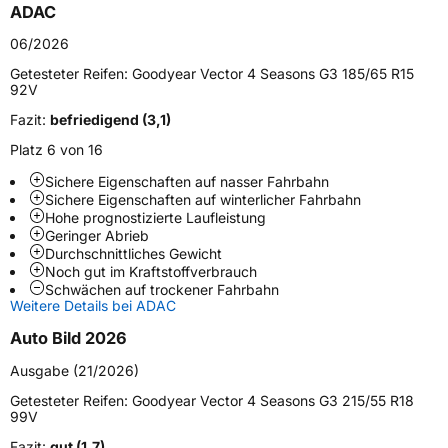
Fahrzeugtyp
PKW
ADAC
Verwendung
Ganzjahresreifen
06/2026
Modellname
Vector 4 Seasons G3
Getesteter Reifen:
Goodyear Vector 4 Seasons G3 185/65 R15
92V
Fahrzeugart
PKW & SUV
Fazit:
befriedigend (3,1)
Platz 6 von 16
Weitere Eigenschaften
Sichere Eigenschaften auf nasser Fahrbahn
Schlauchtyp
TL
Sichere Eigenschaften auf winterlicher Fahrbahn
Hohe prognostizierte Laufleistung
Geringer Abrieb
Zustand
Neureifen
Durchschnittliches Gewicht
Noch gut im Kraftstoffverbrauch
Schwächen auf trockener Fahrbahn
M+S
Ja
Weitere Details bei ADAC
Felgenschutz
FP
Auto Bild 2026
Ausgabe (21/2026)
EU Label
Getesteter Reifen:
Goodyear Vector 4 Seasons G3 215/55 R18
99V
Effizienz
C
Fazit:
gut (1,7)