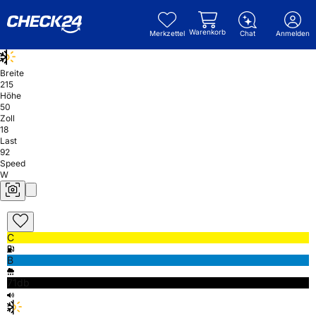
Warenkorb
Merkzettel
Chat
Anmelden
Breite
215
Höhe
50
Zoll
18
Last
92
Speed
W
C
B
71db