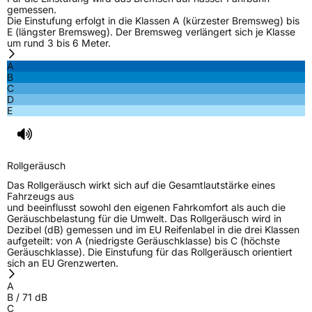
gemessen.
Die Einstufung erfolgt in die Klassen A (kürzester Bremsweg) bis
E (längster Bremsweg). Der Bremsweg verlängert sich je Klasse
um rund 3 bis 6 Meter.
A
B
C
D
E
Rollgeräusch
Das Rollgeräusch wirkt sich auf die Gesamtlautstärke eines
Fahrzeugs aus
und beeinflusst sowohl den eigenen Fahrkomfort als auch die
Geräuschbelastung für die Umwelt. Das Rollgeräusch wird in
Dezibel (dB) gemessen und im EU Reifenlabel in die drei Klassen
aufgeteilt: von A (niedrigste Geräuschklasse) bis C (höchste
Geräuschklasse). Die Einstufung für das Rollgeräusch orientiert
sich an EU Grenzwerten.
A
B
/
71
dB
C