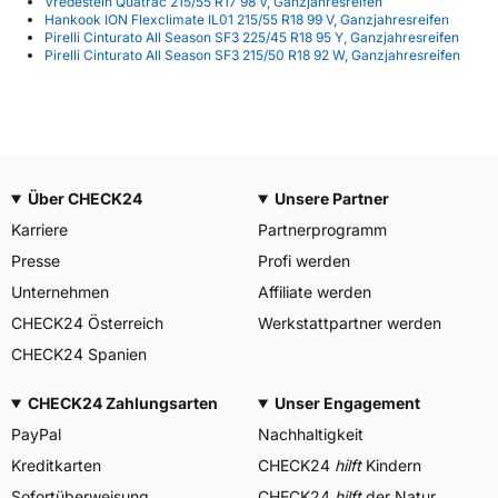
Vredestein Quatrac 215/55 R17 98 V, Ganzjahresreifen
Hankook ION Flexclimate IL01 215/55 R18 99 V, Ganzjahresreifen
Pirelli Cinturato All Season SF3 225/45 R18 95 Y, Ganzjahresreifen
Pirelli Cinturato All Season SF3 215/50 R18 92 W, Ganzjahresreifen
Über CHECK24
Unsere Partner
Karriere
Partnerprogramm
Presse
Profi werden
Unternehmen
Affiliate werden
CHECK24 Österreich
Werkstattpartner werden
CHECK24 Spanien
CHECK24 Zahlungsarten
Unser Engagement
PayPal
Nachhaltigkeit
Kreditkarten
CHECK24
hilft
Kindern
Sofortüberweisung
CHECK24
hilft
der Natur