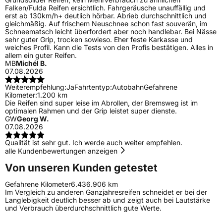
Falken/Fulda Reifen ersichtlich. Fahrgeräusche unauffällig und
erst ab 130km/h+ deutlich hörbar. Abrieb durchschnittlich und
gleichmäßig. Auf frischem Neuschnee schon fast souverän, im
Schneematsch leicht überfordert aber noch handlebar. Bei Nässe
sehr guter Grip, trocken sowieso. Eher feste Karkasse und
weiches Profil. Kann die Tests von den Profis bestätigen. Alles in
allem ein guter Reifen.
MB
Michél B.
07.08.2026
Weiterempfehlung:
Ja
Fahrtentyp:
Autobahn
Gefahrene
Kilometer:
1.200 km
Die Reifen sind super leise im Abrollen, der Bremsweg ist im
optimalen Rahmen und der Grip leistet super dienste.
GW
Georg W.
07.08.2026
Qualität ist sehr gut. Ich werde auch weiter empfehlen.
alle Kundenbewertungen anzeigen
Von unseren Kunden getestet
Gefahrene Kilometer
6.436.906 km
Im Vergleich zu anderen Ganzjahresreifen schneidet er bei der
Langlebigkeit deutlich besser ab und zeigt auch bei Lautstärke
und Verbrauch überdurchschnittlich gute Werte.