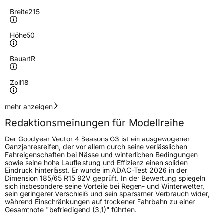
Breite
215
Höhe
50
Bauart
R
Zoll
18
Geschwindigkeitsindex
W
mehr anzeigen
Redaktionsmeinungen für Modellreihe
Höchstgeschwindigkeit
270 km/h
Der Goodyear Vector 4 Seasons G3 ist ein ausgewogener
Lastindex
92
Ganzjahresreifen, der vor allem durch seine verlässlichen
Fahreigenschaften bei Nässe und winterlichen Bedingungen
sowie seine hohe Laufleistung und Effizienz einen soliden
Höchstlast
630 kg
Eindruck hinterlässt. Er wurde im ADAC-Test 2026 in der
Dimension 185/65 R15 92V geprüft. In der Bewertung spiegeln
Gewicht (in kg)
10,5 kg
sich insbesondere seine Vorteile bei Regen- und Winterwetter,
sein geringerer Verschleiß und sein sparsamer Verbrauch wider,
während Einschränkungen auf trockener Fahrbahn zu einer
Generelle Merkmale
Gesamtnote "befriedigend (3,1)" führten.