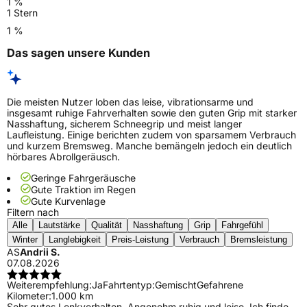
1 %
1 Stern
1 %
Das sagen unsere Kunden
Die meisten Nutzer loben das leise, vibrationsarme und
insgesamt ruhige Fahrverhalten sowie den guten Grip mit starker
Nasshaftung, sicherem Schneegrip und meist langer
Laufleistung. Einige berichten zudem von sparsamem Verbrauch
und kurzem Bremsweg. Manche bemängeln jedoch ein deutlich
hörbares Abrollgeräusch.
Geringe Fahrgeräusche
Gute Traktion im Regen
Gute Kurvenlage
Filtern nach
Alle
Lautstärke
Qualität
Nasshaftung
Grip
Fahrgefühl
Winter
Langlebigkeit
Preis-Leistung
Verbrauch
Bremsleistung
AS
Andrii S.
07.08.2026
Weiterempfehlung:
Ja
Fahrtentyp:
Gemischt
Gefahrene
Kilometer:
1.000 km
Sehr gutes Lenkverhalten. Angenehm ruhig und leise. Ich finde,