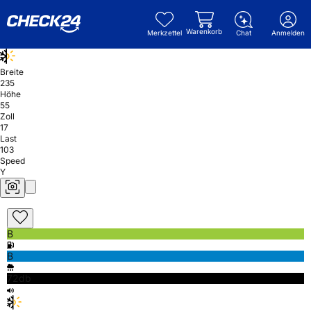
Warenkorb
Merkzettel
Chat
Anmelden
Breite
235
Höhe
55
Zoll
17
Last
103
Speed
Y
B
B
72db