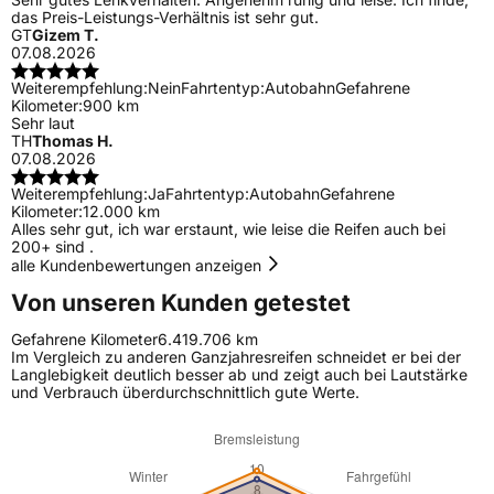
das Preis-Leistungs-Verhältnis ist sehr gut.
GT
Gizem T.
07.08.2026
Weiterempfehlung:
Nein
Fahrtentyp:
Autobahn
Gefahrene
Kilometer:
900 km
Sehr laut
TH
Thomas H.
07.08.2026
Weiterempfehlung:
Ja
Fahrtentyp:
Autobahn
Gefahrene
Kilometer:
12.000 km
Alles sehr gut, ich war erstaunt, wie leise die Reifen auch bei
200+ sind .
alle Kundenbewertungen anzeigen
Von unseren Kunden getestet
Gefahrene Kilometer
6.419.706 km
Im Vergleich zu anderen Ganzjahresreifen schneidet er bei der
Langlebigkeit deutlich besser ab und zeigt auch bei Lautstärke
und Verbrauch überdurchschnittlich gute Werte.