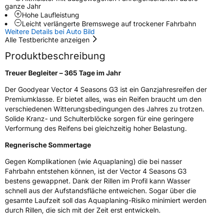
Rollgeräusch (Klasse)
B
ganze Jahr
Hohe Laufleistung
Leicht verlängerte Bremswege auf trockener Fahrbahn
Rollgeräusch (dB)
72
Weitere Details bei Auto Bild
Fahrzeugklasse
C1
Alle Testberichte anzeigen
Produktbeschreibung
3PMSF / Schneeflockensymbol / Alpine-Symbol
Ja
Treuer Begleiter – 365 Tage im Jahr
Eisgrip
Nein
Der Goodyear Vector 4 Seasons G3 ist ein Ganzjahresreifen der
Premiumklasse. Er bietet alles, was ein Reifen braucht um den
EPREL ID
611021
verschiedenen Witterungsbedingungen des Jahres zu trotzen.
Solide Kranz- und Schulterblöcke sorgen für eine geringere
Allgemeine Produktsicherheit (GPSR)
Verformung des Reifens bei gleichzeitig hoher Belastung.
Herstellerkontakt
Goodyear S.A. Innovation Center Avenue
Regnerische Sommertage
Gordon Smith 7750 Colmar-Berg Luxemburg,
www.goodyear.eu
Gegen Komplikationen (wie Aquaplaning) die bei nasser
Fahrbahn entstehen können, ist der Vector 4 Seasons G3
bestens gewappnet. Dank der Rillen im Profil kann Wasser
schnell aus der Aufstandsfläche entweichen. Sogar über die
gesamte Laufzeit soll das Aquaplaning-Risiko minimiert werden
durch Rillen, die sich mit der Zeit erst entwickeln.