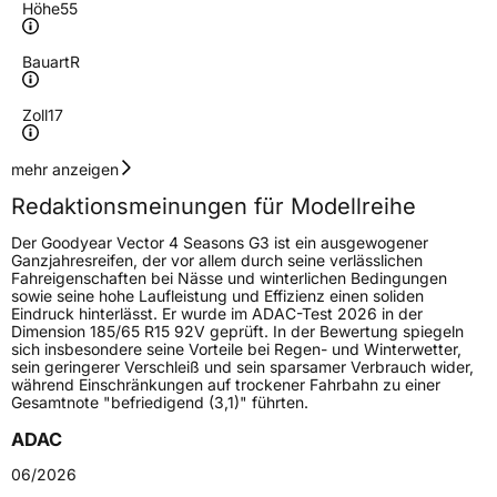
Höhe
55
Bauart
R
Zoll
17
Geschwindigkeitsindex
Y
mehr anzeigen
Redaktionsmeinungen für Modellreihe
Höchstgeschwindigkeit
300 km/h
Der Goodyear Vector 4 Seasons G3 ist ein ausgewogener
Lastindex
103
Ganzjahresreifen, der vor allem durch seine verlässlichen
Fahreigenschaften bei Nässe und winterlichen Bedingungen
sowie seine hohe Laufleistung und Effizienz einen soliden
Höchstlast
875 kg
Eindruck hinterlässt. Er wurde im ADAC-Test 2026 in der
Dimension 185/65 R15 92V geprüft. In der Bewertung spiegeln
Gewicht (in kg)
12,47 kg
sich insbesondere seine Vorteile bei Regen- und Winterwetter,
sein geringerer Verschleiß und sein sparsamer Verbrauch wider,
während Einschränkungen auf trockener Fahrbahn zu einer
Generelle Merkmale
Gesamtnote "befriedigend (3,1)" führten.
Fahrzeugtyp
PKW
ADAC
Verwendung
Ganzjahresreifen
06/2026