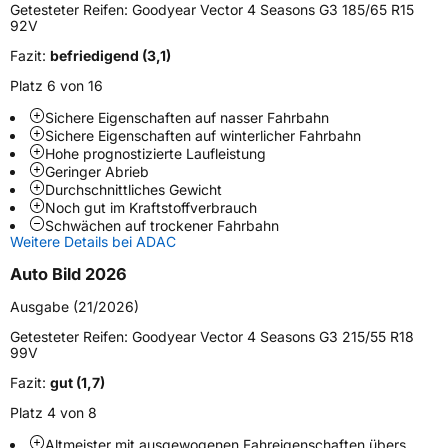
Modellname
Vector 4 Seasons G3
Getesteter Reifen:
Goodyear Vector 4 Seasons G3 185/65 R15
92V
Fahrzeugart
PKW & SUV
Fazit:
befriedigend (3,1)
Platz 6 von 16
Weitere Eigenschaften
Sichere Eigenschaften auf nasser Fahrbahn
Schlauchtyp
TL
Sichere Eigenschaften auf winterlicher Fahrbahn
Hohe prognostizierte Laufleistung
Geringer Abrieb
Zustand
Neureifen
Durchschnittliches Gewicht
Noch gut im Kraftstoffverbrauch
Schwächen auf trockener Fahrbahn
M+S
Ja
Weitere Details bei ADAC
Verstärkt
XL
Auto Bild 2026
Ausgabe (21/2026)
EU Label
Getesteter Reifen:
Goodyear Vector 4 Seasons G3 215/55 R18
99V
Effizienz
B
Fazit:
gut (1,7)
Nasshaftung
B
Platz 4 von 8
Altmeister mit ausgewogenen Fahreigenschaften übers