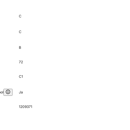
C
C
B
72
C1
ol
Ja
1209371