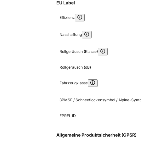
EU Label
Effizienz
Nasshaftung
Rollgeräusch (Klasse)
Rollgeräusch (dB)
Fahrzeugklasse
3PMSF / Schneeflockensymbol / Alpine-Symb
EPREL ID
Allgemeine Produktsicherheit (GPSR)