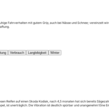
uhige Fahrverhalten mit gutem Grip, auch bei Nässe und Schnee; vereinzelt wird
aftung.
tung
Verbrauch
Langlebigkeit
Winter
esen Reifen auf einen Skoda Kodiak, nach 4,5 monaten hat sich bereits Sägezah
el, ist unerträglich. Die Vibration ist deutlich spürbar und unangenehm! Eine 