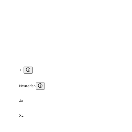
TL
Neureifen
Ja
XL