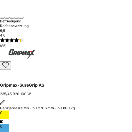
Befriedigend
Reifenbewertung
6,9
4,6
(86)
Gripmax-SureGrip AS
235/45 R20 100 W
Ganzjahresreifen - bis 270 km/h - bis 800 kg
C
C