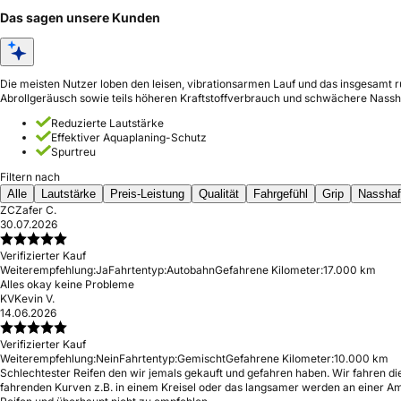
Das sagen unsere Kunden
Die meisten Nutzer loben den leisen, vibrationsarmen Lauf und das insgesamt r
Abrollgeräusch sowie teils höheren Kraftstoffverbrauch und schwächere Nassh
Reduzierte Lautstärke
Effektiver Aquaplaning-Schutz
Spurtreu
Filtern nach
Alle
Lautstärke
Preis-Leistung
Qualität
Fahrgefühl
Grip
Nasshaf
ZC
Zafer C.
30.07.2026
Verifizierter Kauf
Weiterempfehlung:
Ja
Fahrtentyp:
Autobahn
Gefahrene Kilometer:
17.000 km
Alles okay keine Probleme
KV
Kevin V.
14.06.2026
Verifizierter Kauf
Weiterempfehlung:
Nein
Fahrtentyp:
Gemischt
Gefahrene Kilometer:
10.000 km
Schlechtester Reifen den wir jemals gekauft und gefahren haben. Wir fahren di
fahrenden Kurven z.B. in einem Kreisel oder das langsamer werden an einer Amp