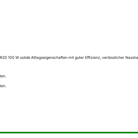
20 100 W solide Alltagseigenschaften mit guter Effizienz, verlässlicher Nass
ten.
ten.