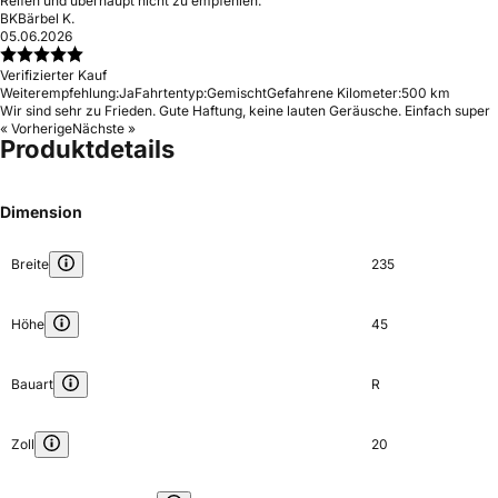
Reifen und überhaupt nicht zu empfehlen.
BK
Bärbel K.
05.06.2026
Verifizierter Kauf
Weiterempfehlung:
Ja
Fahrtentyp:
Gemischt
Gefahrene Kilometer:
500 km
Wir sind sehr zu Frieden. Gute Haftung, keine lauten Geräusche. Einfach super
« Vorherige
Nächste »
Produktdetails
Dimension
Breite
235
Höhe
45
Bauart
R
Zoll
20