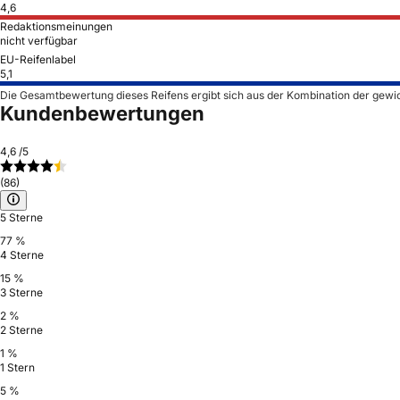
4,6
Redaktionsmeinungen
nicht verfügbar
EU-Reifenlabel
5,1
Die Gesamtbewertung dieses Reifens ergibt sich aus der Kombination der gewi
Kundenbewertungen
4,6
/5
(86)
5 Sterne
77 %
4 Sterne
15 %
3 Sterne
2 %
2 Sterne
1 %
1 Stern
5 %