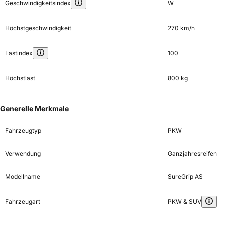
Geschwindigkeitsindex
W
Höchstgeschwindigkeit
270 km/h
Lastindex
100
Höchstlast
800 kg
Generelle Merkmale
Fahrzeugtyp
PKW
Verwendung
Ganzjahresreifen
Modellname
SureGrip AS
Fahrzeugart
PKW & SUV