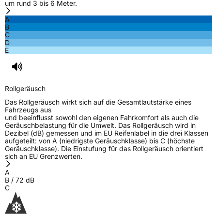
um rund 3 bis 6 Meter.
Nasshaftung
C
A
B
Rollgeräusch (Klasse)
B
C
D
E
Rollgeräusch (dB)
72
Fahrzeugklasse
C1
Rollgeräusch
3PMSF / Schneeflockensymbol / Alpine-Symbol
Ja
Das Rollgeräusch wirkt sich auf die Gesamtlautstärke eines
Fahrzeugs aus
EPREL ID
704089
und beeinflusst sowohl den eigenen Fahrkomfort als auch die
Geräuschbelastung für die Umwelt. Das Rollgeräusch wird in
Allgemeine Produktsicherheit (GPSR)
Dezibel (dB) gemessen und im EU Reifenlabel in die drei Klassen
aufgeteilt: von A (niedrigste Geräuschklasse) bis C (höchste
Geräuschklasse). Die Einstufung für das Rollgeräusch orientiert
Herstellerkontakt
Qingtao Li, Mailänder Strasse 14 60598
sich an EU Grenzwerten.
Frankfurt am Main Deutschland,
lizee@hstyre.com
A
B
/
72
dB
C