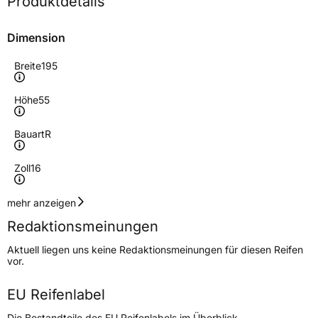
Produktdetails
Dimension
Breite
195
Höhe
55
Bauart
R
Zoll
16
Geschwindigkeitsindex
H
mehr anzeigen
Redaktionsmeinungen
Höchstgeschwindigkeit
210 km/h
Aktuell liegen uns keine Redaktionsmeinungen für diesen Reifen
Lastindex
87
vor.
Höchstlast
545 kg
EU Reifenlabel
Die Bestandteile des EU Reifenlabels im Überblick