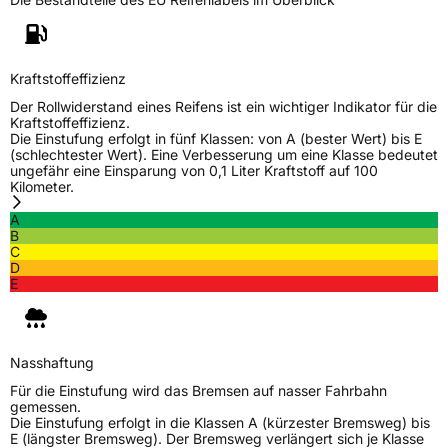
Generelle Merkmale
Fahrzeugtyp
PKW
Verwendung
Ganzjahresreifen
Kraftstoffeffizienz
Modellname
Comfortmax A4 4S
Der Rollwiderstand eines Reifens ist ein wichtiger Indikator für die
Kraftstoffeffizienz.
Fahrzeugart
PKW & SUV
Die Einstufung erfolgt in fünf Klassen: von A (bester Wert) bis E
(schlechtester Wert). Eine Verbesserung um eine Klasse bedeutet
ungefähr eine Einsparung von 0,1 Liter Kraftstoff auf 100
Kilometer.
Weitere Eigenschaften
A
Schlauchtyp
TL
B
C
D
Zustand
Neureifen
E
M+S
Ja
Nasshaftung
EU Label
Für die Einstufung wird das Bremsen auf nasser Fahrbahn
gemessen.
Effizienz
D
Die Einstufung erfolgt in die Klassen A (kürzester Bremsweg) bis
E (längster Bremsweg). Der Bremsweg verlängert sich je Klasse