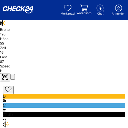
Warenkorb
Merkzettel
Chat
Anmelden
Breite
195
Höhe
55
Zoll
16
Last
87
Speed
H
D
C
72db