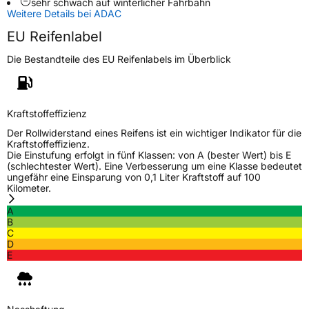
sehr schwach auf winterlicher Fahrbahn
Schlauchtyp
TL
Weitere Details bei ADAC
EU Reifenlabel
Zustand
Neureifen
Die Bestandteile des EU Reifenlabels im Überblick
M+S
Ja
EU Label
Kraftstoffeffizienz
Der Rollwiderstand eines Reifens ist ein wichtiger Indikator für die
Effizienz
D
Kraftstoffeffizienz.
Die Einstufung erfolgt in fünf Klassen: von A (bester Wert) bis E
(schlechtester Wert). Eine Verbesserung um eine Klasse bedeutet
Nasshaftung
C
ungefähr eine Einsparung von 0,1 Liter Kraftstoff auf 100
Kilometer.
Rollgeräusch (Klasse)
B
A
B
Rollgeräusch (dB)
70
C
D
Fahrzeugklasse
C1
E
3PMSF / Schneeflockensymbol / Alpine-Symbol
Ja