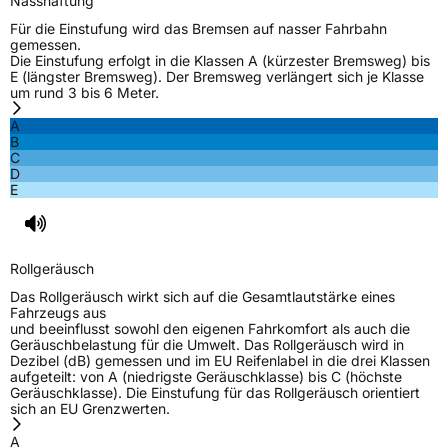
Nasshaftung
Eisgrip
Nein
Für die Einstufung wird das Bremsen auf nasser Fahrbahn
gemessen.
EPREL ID
2117539
Die Einstufung erfolgt in die Klassen A (kürzester Bremsweg) bis
E (längster Bremsweg). Der Bremsweg verlängert sich je Klasse
Allgemeine Produktsicherheit (GPSR)
um rund 3 bis 6 Meter.
A
Herstellerkontakt
Kenda Rubber Ind Co Europe GmbH,
B
Greimelstr 28 83236 Übersee Deutschland,
C
f.vandersteege@kendaeurope.com
D
E
Rollgeräusch
Das Rollgeräusch wirkt sich auf die Gesamtlautstärke eines
Fahrzeugs aus
und beeinflusst sowohl den eigenen Fahrkomfort als auch die
Geräuschbelastung für die Umwelt. Das Rollgeräusch wird in
Dezibel (dB) gemessen und im EU Reifenlabel in die drei Klassen
aufgeteilt: von A (niedrigste Geräuschklasse) bis C (höchste
Geräuschklasse). Die Einstufung für das Rollgeräusch orientiert
sich an EU Grenzwerten.
A