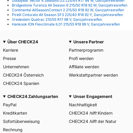
Goodyear Vector 4 Seasons G3 225/45 R17 94 W, Ganzjahresreifen
Bridgestone Turanza All Season 6 215/50 R18 92 W, Ganzjahresreifen
Continental AllSeasonContact 2 215/50 R18 92 W, Ganzjahresreifen
Pirelli Cinturato All Season SF3 225/40 R18 92 Y, Ganzjahresreifen
Vredestein Quatrac 215/55 R17 98 V, Ganzjahresreifen
Hankook ION Flexclimate IL01 215/55 R18 99 V, Ganzjahresreifen
Über CHECK24
Unsere Partner
Karriere
Partnerprogramm
Presse
Profi werden
Unternehmen
Affiliate werden
CHECK24 Österreich
Werkstattpartner werden
CHECK24 Spanien
CHECK24 Zahlungsarten
Unser Engagement
PayPal
Nachhaltigkeit
Kreditkarten
CHECK24
hilft
Kindern
Sofortüberweisung
CHECK24
hilft
der Natur
Rechnung