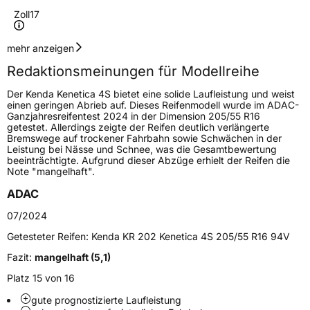
Zoll
17
Geschwindigkeitsindex
V
mehr anzeigen
Redaktionsmeinungen für Modellreihe
Höchstgeschwindigkeit
240 km/h
Der Kenda Kenetica 4S bietet eine solide Laufleistung und weist
Lastindex
96
einen geringen Abrieb auf. Dieses Reifenmodell wurde im ADAC-
Ganzjahresreifentest 2024 in der Dimension 205/55 R16
getestet. Allerdings zeigte der Reifen deutlich verlängerte
Höchstlast
710 kg
Bremswege auf trockener Fahrbahn sowie Schwächen in der
Leistung bei Nässe und Schnee, was die Gesamtbewertung
beeinträchtigte. Aufgrund dieser Abzüge erhielt der Reifen die
Generelle Merkmale
Note "mangelhaft".
Fahrzeugtyp
PKW
ADAC
Verwendung
Ganzjahresreifen
07/2024
Modellname
KR 202 Kenetica 4S
Getesteter Reifen:
Kenda KR 202 Kenetica 4S 205/55 R16 94V
Fahrzeugart
PKW & SUV
Fazit:
mangelhaft (5,1)
Platz 15 von 16
Weitere Eigenschaften
gute prognostizierte Laufleistung