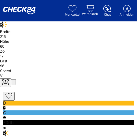
Warenkorb
Merkzettel
Chat
Anmelden
Breite
215
Höhe
60
Zoll
17
Last
96
Speed
V
D
C
70db