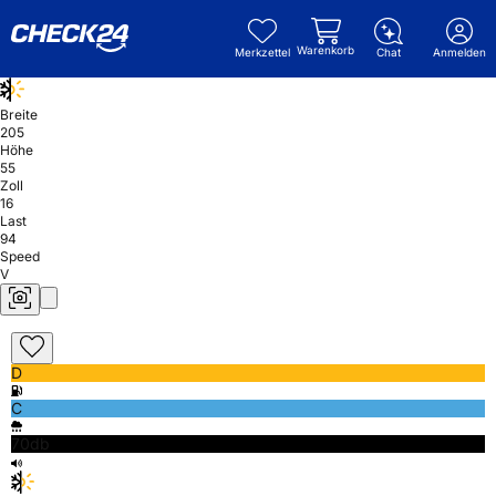
Warenkorb
Merkzettel
Chat
Anmelden
Breite
205
Höhe
55
Zoll
16
Last
94
Speed
V
D
C
70db