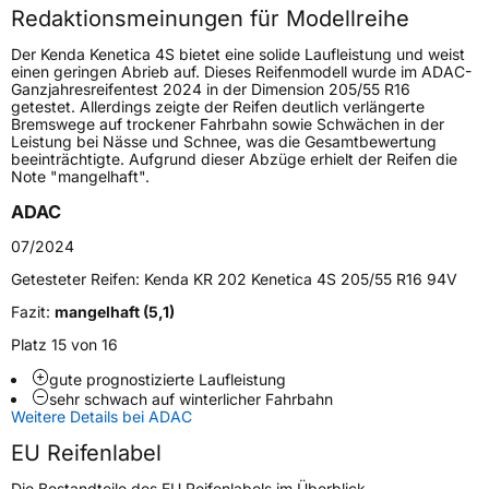
Redaktionsmeinungen für Modellreihe
Höchstgeschwindigkeit
240 km/h
Der Kenda Kenetica 4S bietet eine solide Laufleistung und weist
Lastindex
94
einen geringen Abrieb auf. Dieses Reifenmodell wurde im ADAC-
Ganzjahresreifentest 2024 in der Dimension 205/55 R16
getestet. Allerdings zeigte der Reifen deutlich verlängerte
Höchstlast
670 kg
Bremswege auf trockener Fahrbahn sowie Schwächen in der
Leistung bei Nässe und Schnee, was die Gesamtbewertung
beeinträchtigte. Aufgrund dieser Abzüge erhielt der Reifen die
Generelle Merkmale
Note "mangelhaft".
Fahrzeugtyp
PKW
ADAC
Verwendung
Ganzjahresreifen
07/2024
Modellname
KR 202 Kenetica 4S
Getesteter Reifen:
Kenda KR 202 Kenetica 4S 205/55 R16 94V
Fahrzeugart
PKW & SUV
Fazit:
mangelhaft (5,1)
Platz 15 von 16
Weitere Eigenschaften
gute prognostizierte Laufleistung
sehr schwach auf winterlicher Fahrbahn
Schlauchtyp
TL
Weitere Details bei ADAC
EU Reifenlabel
Zustand
Neureifen
Die Bestandteile des EU Reifenlabels im Überblick