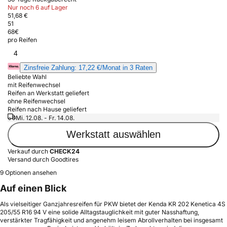
Nur noch 6 auf Lager
51,68 €
51
68
€
pro Reifen
4
Zinsfreie Zahlung: 17,22 €/Monat in 3 Raten
Beliebte Wahl
mit Reifenwechsel
Reifen an Werkstatt geliefert
ohne Reifenwechsel
Reifen nach Hause geliefert
Mi. 12.08. - Fr. 14.08.
Werkstatt auswählen
Verkauf durch
CHECK24
Versand durch Goodtires
9 Optionen ansehen
Auf einen Blick
Als vielseitiger Ganzjahresreifen für PKW bietet der Kenda KR 202 Kenetica 4S
205/55 R16 94 V eine solide Alltagstauglichkeit mit guter Nasshaftung,
verstärkter Tragfähigkeit und angenehm leisem Abrollverhalten bei insgesamt