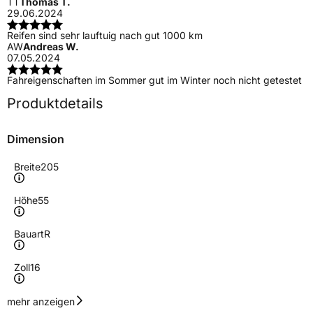
TT
Thomas T.
29.06.2024
Reifen sind sehr lauftuig nach gut 1000 km
AW
Andreas W.
07.05.2024
Fahreigenschaften im Sommer gut im Winter noch nicht getestet
Produktdetails
Dimension
Breite
205
Höhe
55
Bauart
R
Zoll
16
Geschwindigkeitsindex
V
mehr anzeigen