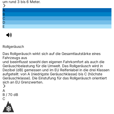
um rund 3 bis 6 Meter.
EPREL ID
2117501
A
Allgemeine Produktsicherheit (GPSR)
B
C
D
Herstellerkontakt
Kenda Rubber Ind Co Europe GmbH,
E
Greimelstr 28 83236 Übersee Deutschland,
f.vandersteege@kendaeurope.com
Rollgeräusch
Das Rollgeräusch wirkt sich auf die Gesamtlautstärke eines
Fahrzeugs aus
und beeinflusst sowohl den eigenen Fahrkomfort als auch die
Geräuschbelastung für die Umwelt. Das Rollgeräusch wird in
Dezibel (dB) gemessen und im EU Reifenlabel in die drei Klassen
aufgeteilt: von A (niedrigste Geräuschklasse) bis C (höchste
Geräuschklasse). Die Einstufung für das Rollgeräusch orientiert
sich an EU Grenzwerten.
A
B
/
70
dB
C