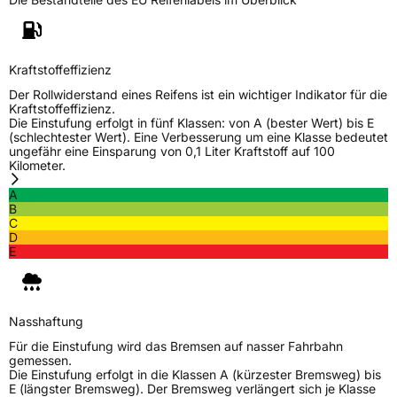
M+S
Ja
Verstärkt
XL
Kraftstoffeffizienz
Der Rollwiderstand eines Reifens ist ein wichtiger Indikator für die
EU Label
Kraftstoffeffizienz.
Die Einstufung erfolgt in fünf Klassen: von A (bester Wert) bis E
(schlechtester Wert). Eine Verbesserung um eine Klasse bedeutet
Effizienz
D
ungefähr eine Einsparung von 0,1 Liter Kraftstoff auf 100
Kilometer.
Nasshaftung
C
A
B
Rollgeräusch (Klasse)
B
C
D
E
Rollgeräusch (dB)
70
Fahrzeugklasse
C1
Nasshaftung
3PMSF / Schneeflockensymbol / Alpine-Symbol
Ja
Für die Einstufung wird das Bremsen auf nasser Fahrbahn
gemessen.
Die Einstufung erfolgt in die Klassen A (kürzester Bremsweg) bis
Eisgrip
Nein
E (längster Bremsweg). Der Bremsweg verlängert sich je Klasse