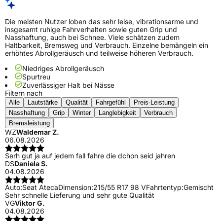
Die meisten Nutzer loben das sehr leise, vibrationsarme und
insgesamt ruhige Fahrverhalten sowie guten Grip und
Nasshaftung, auch bei Schnee. Viele schätzen zudem
Haltbarkeit, Bremsweg und Verbrauch. Einzelne bemängeln ein
erhöhtes Abrollgeräusch und teilweise höheren Verbrauch.
Niedriges Abrollgeräusch
Spurtreu
Zuverlässiger Halt bei Nässe
Filtern nach
Alle
Lautstärke
Qualität
Fahrgefühl
Preis-Leistung
Nasshaftung
Grip
Winter
Langlebigkeit
Verbrauch
Bremsleistung
WZ
Waldemar Z.
06.08.2026
Serh gut ja auf jedem fall fahre die dchon seid jahren
DS
Daniela S.
04.08.2026
Auto:
Seat Ateca
Dimension:
215/55 R17 98 V
Fahrtentyp:
Gemischt
Sehr schnelle Lieferung und sehr gute Qualität
VG
Viktor G.
04.08.2026