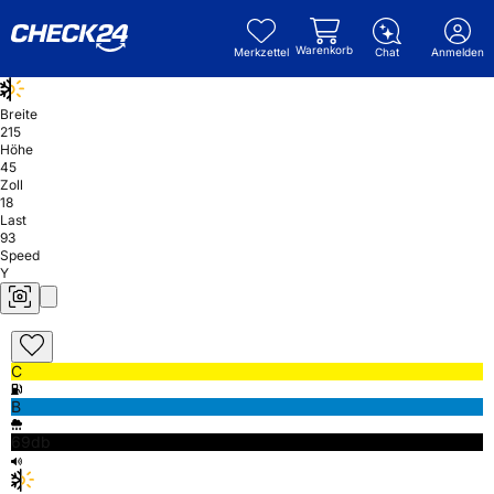
Warenkorb
Merkzettel
Chat
Anmelden
Breite
215
Höhe
45
Zoll
18
Last
93
Speed
Y
C
B
69db