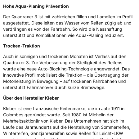
Allgemeine Produktsicherheit (GPSR)
Hohe Aqua-Planing Prävention
Herstellerkontakt
MANUFACTURE FRANCAISE DES
Der Quadraxer 3 ist mit zahlreichen Rillen und Lamellen im Profil
PNEUMATIQUES MICHELIN, place des
ausgestattet. Diese leiten das Wasser vom Reifen zügig ab und
Carmes-Déchaux 23 63000 Clermont-
verdrängen es von der Fahrbahn. So wird die Nasshaftung
Ferrand Frankreich, contact@tc.michelin.eu
unterstützt und Komplikationen wie Aqua-Planing reduziert.
Trocken-Traktion
Auch in sonnigen und trockenen Monaten ist Verlass auf den
Quadraxer 3. Zur Verbesserung der Steifigkeit des Reifens
wurde eine neue Auto-Blocking-Technologie angewendet. Das
innovative Profil mobilisiert die Traktion – die Übertragung der
Motorleistung in Bewegung – auf trockenen Fahrbahnen und
unterstützt Fahrmanöver durch kurze Bremswege.
Über den Hersteller Kleber
Kleber ist eine französische Reifenmarke, die im Jahr 1911 in
Colombes gegründet wurde. Seit 1980 ist Michelin der
Mehrheitsaktionär von Kleber. Das Unternehmen hat sich im
Laufe des Jahrhunderts auf die Herstellung von Sommerreifen,
Winterreifen, Ganzjahresreifen sowie Reifen für Leicht-LKW