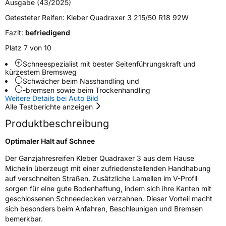
Ausgabe (43/2025)
M+S
Ja
Getesteter Reifen:
Kleber Quadraxer 3 215/50 R18 92W
Verstärkt
XL
Fazit:
befriedigend
Platz 7 von 10
EU Label
Schneespezialist mit bester Seitenführungskraft und
kürzestem Bremsweg
Effizienz
C
Schwächer beim Nasshandling und
-bremsen sowie beim Trockenhandling
Nasshaftung
B
Weitere Details bei Auto Bild
Alle Testberichte anzeigen
Rollgeräusch (Klasse)
A
Produktbeschreibung
Optimaler Halt auf Schnee
Rollgeräusch (dB)
69
Der Ganzjahresreifen Kleber Quadraxer 3 aus dem Hause
Fahrzeugklasse
C1
Michelin überzeugt mit einer zufriedenstellenden Handhabung
auf verschneiten Straßen. Zusätzliche Lamellen im V-Profil
3PMSF / Schneeflockensymbol / Alpine-Symbol
Ja
sorgen für eine gute Bodenhaftung, indem sich ihre Kanten mit
geschlossenen Schneedecken verzahnen. Dieser Vorteil macht
sich besonders beim Anfahren, Beschleunigen und Bremsen
EPREL ID
1387957
bemerkbar.