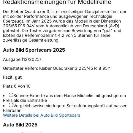
Redaktionsmeinungen für Modellreihe
Höchstgeschwindigkeit
300 km/h
Der Kleber Quadraxer 3 ist ein vielseitiger Ganzjahresreifen, der
Lastindex
93
mit solider Performance und ausgewogener Technologie
überzeugt. Im Jahr 2025 wurde das Modell in der Dimension
205/55 R16 94V vom Automobilclub von Deutschland (AvD)
Höchstlast
650 kg
getestet. Die Tester vergaben eine Bewertung von "gut" und
lobten das Reifenmodell mit 4,2 von 5 Sternen für seine
zuverlässige Gesamtleistung.
Generelle Merkmale
Auto Bild Sportscars 2025
Fahrzeugtyp
PKW
Ausgabe (12/2025)
Verwendung
Ganzjahresreifen
Getesteter Reifen:
Kleber Quadraxer 3 225/45 R18 95Y
Modellname
Quadraxer 3
Fazit:
gut
Fahrzeugart
PKW & SUV
Platz 6 von 10
Schnee-Experte aus dem Hause Michelin mit günstigerem
Weitere Eigenschaften
Preis als die Erstmarke
Vergleichsweise niedrigere Seitenführungskraft auf nasser
Schlauchtyp
TL
Fahrbahn
Weitere Details bei Auto Bild Sportscars
Zustand
Neureifen
Auto Bild 2025