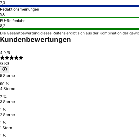
7,3
Redaktionsmeinungen
9,6
EU-Reifenlabel
8,2
Die Gesamtbewertung dieses Reifens ergibt sich aus der Kombination der gewi
Kundenbewertungen
4,9
/5
(892)
5 Sterne
90 %
4 Sterne
7 %
3 Sterne
1 %
2 Sterne
1 %
1 Stern
1 %