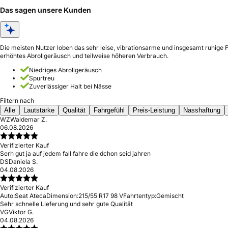
Das sagen unsere Kunden
Die meisten Nutzer loben das sehr leise, vibrationsarme und insgesamt ruhige
erhöhtes Abrollgeräusch und teilweise höheren Verbrauch.
Niedriges Abrollgeräusch
Spurtreu
Zuverlässiger Halt bei Nässe
Filtern nach
Alle
Lautstärke
Qualität
Fahrgefühl
Preis-Leistung
Nasshaftung
WZ
Waldemar Z.
06.08.2026
Verifizierter Kauf
Serh gut ja auf jedem fall fahre die dchon seid jahren
DS
Daniela S.
04.08.2026
Verifizierter Kauf
Auto:
Seat Ateca
Dimension:
215/55 R17 98 V
Fahrtentyp:
Gemischt
Sehr schnelle Lieferung und sehr gute Qualität
VG
Viktor G.
04.08.2026