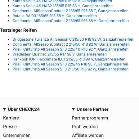
Kumho Solus 4S HA32 185/65 R15 92 V, Ganzjahresreifen
Kumho Solus 4S HA32 185/65 R15 88 H, Ganzjahresreifen
Continental AllSeasonContact 2 185/65 R15 88 T, Ganzjahresreifen
Rotalla RA 03 185/65 R15 88 H, Ganzjahresreifen
Continental AllSeasonContact 2 185/65 R15 88 H, Ganzjahresreifen
Testsieger Reifen
Bridgestone Turanza All Season 6 215/50 R18 92 W, Ganzjahresreifen
Continental AllSeasonContact 2 215/50 R18 92 W, Ganzjahresreifen
Pirelli Cinturato All Season SF3 225/40 R18 92 Y, Ganzjahresreifen
Vredestein Quatrac 215/55 R17 98 V, Ganzjahresreifen
Hankook ION Flexclimate IL01 215/55 R18 99 V, Ganzjahresreifen
Pirelli Cinturato All Season SF3 225/45 R18 95 Y, Ganzjahresreifen
Pirelli Cinturato All Season SF3 215/50 R18 92 W, Ganzjahresreifen
Über CHECK24
Unsere Partner
Karriere
Partnerprogramm
Presse
Profi werden
Unternehmen
Affiliate werden