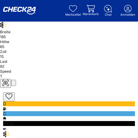
Warenkorb
Merkzettel
Chat
Anmelden
Breite
185
Höhe
65
Zoll
15
Last
92
Speed
T
D
C
69db