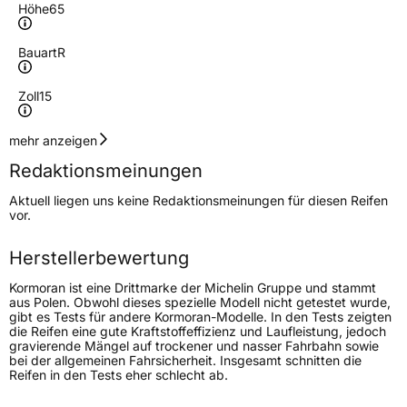
Höhe
65
Bauart
R
Zoll
15
Geschwindigkeitsindex
T
mehr anzeigen
Redaktionsmeinungen
Höchstgeschwindigkeit
190 km/h
Aktuell liegen uns keine Redaktionsmeinungen für diesen Reifen
Lastindex
92
vor.
Höchstlast
630 kg
Herstellerbewertung
Kormoran ist eine Drittmarke der Michelin Gruppe und stammt
Generelle Merkmale
aus Polen. Obwohl dieses spezielle Modell nicht getestet wurde,
gibt es Tests für andere Kormoran-Modelle. In den Tests zeigten
Fahrzeugtyp
PKW
die Reifen eine gute Kraftstoffeffizienz und Laufleistung, jedoch
gravierende Mängel auf trockener und nasser Fahrbahn sowie
Verwendung
Ganzjahresreifen
bei der allgemeinen Fahrsicherheit. Insgesamt schnitten die
Reifen in den Tests eher schlecht ab.
Modellname
All Season